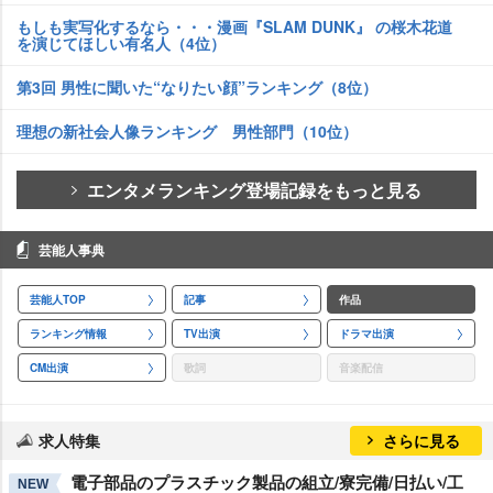
もしも実写化するなら・・・漫画『SLAM DUNK』 の桜木花道
を演じてほしい有名人（4位）
第3回 男性に聞いた“なりたい顔”ランキング（8位）
理想の新社会人像ランキング 男性部門（10位）
エンタメランキング登場記録をもっと見る
芸能人事典
芸能人TOP
記事
作品
ランキング情報
TV出演
ドラマ出演
CM出演
歌詞
音楽配信
求人特集
さらに見る
電子部品のプラスチック製品の組立/寮完備/日払い/工
NEW