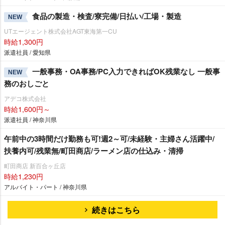
食品の製造・検査/寮完備/日払い/工場・製造
NEW
UTエージェント株式会社AGT東海第一CU
時給1,300円
派遣社員 / 愛知県
一般事務・OA事務/PC入力できればOK残業なし 一般事
NEW
務のおしごと
アデコ株式会社
時給1,600円～
派遣社員 / 神奈川県
午前中の3時間だけ勤務も可!週2～可/未経験・主婦さん活躍中/
扶養内可/残業無/町田商店/ラーメン店の仕込み・清掃
町田商店 新百合ヶ丘店
時給1,230円
アルバイト・パート / 神奈川県
続きはこちら