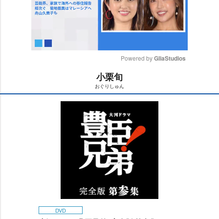
Powered by 
GliaStudios
小栗旬
M
おぐりしゅん
u
t
e
DVD