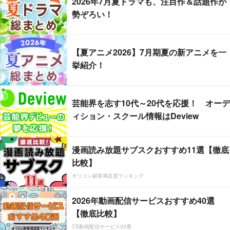
2026年7月夏ドラマも、注目作＆話題作が
勢ぞろい！
【夏アニメ2026】7月期夏の新アニメを一
挙紹介！
芸能界を志す10代～20代を応援！ オーデ
ィション・スクール情報はDeview
漫画読み放題サブスクおすすめ11選【徹底
比較】
オリコン顧客満足度ランキング
2026年動画配信サービスおすすめ40選
【徹底比較】
CS動画配信サービス20選