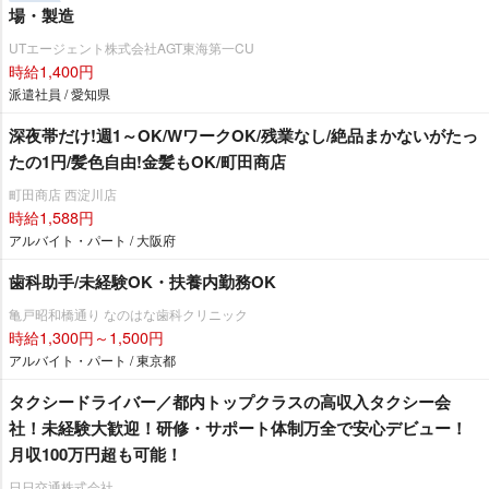
場・製造
UTエージェント株式会社AGT東海第一CU
時給1,400円
派遣社員 / 愛知県
深夜帯だけ!週1～OK/WワークOK/残業なし/絶品まかないがたっ
たの1円/髪色自由!金髪もOK/町田商店
町田商店 西淀川店
時給1,588円
アルバイト・パート / 大阪府
歯科助手/未経験OK・扶養内勤務OK
亀戸昭和橋通り なのはな歯科クリニック
時給1,300円～1,500円
アルバイト・パート / 東京都
タクシードライバー／都内トップクラスの高収入タクシー会
社！未経験大歓迎！研修・サポート体制万全で安心デビュー！
月収100万円超も可能！
日日交通株式会社