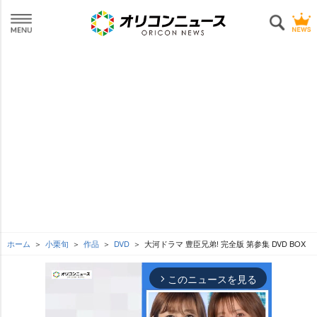
ホーム
小栗旬
作品
DVD
大河ドラマ 豊臣兄弟! 完全版 第参集 DVD BOX
このニュースを見る
arrow_forward_ios