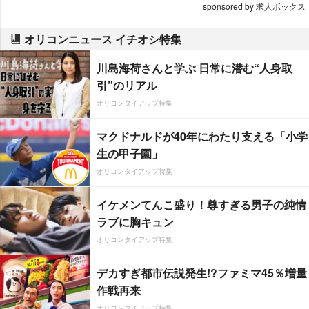
sponsored by 求人ボックス
オリコンニュース イチオシ特集
川島海荷さんと学ぶ 日常に潜む“人身取
引”のリアル
オリコンタイアップ特集
マクドナルドが40年にわたり支える「小学
生の甲子園」
オリコンタイアップ特集
イケメンてんこ盛り！尊すぎる男子の純情
ラブに胸キュン
オリコンタイアップ特集
デカすぎ都市伝説発生!?ファミマ45％増量
作戦再来
オリコンタイアップ特集