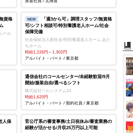
派遣社員 / 北海道
/無資格
「週3から可」調理スタッフ/無資格
NEW
ム
可/シフト相談可/特別養護老人ホーム/社会
保障完備
ムール
社会福祉法人創生会/特別養護老人ホーム あだ
ちホーム
時給1,226円～1,302円
アルバイト・パート / 東京都
通信会社のコールセンター/未経験歓迎/9月
開始/服装自由/選べるシフト
株式会社ベルシステム24
時給1,620円
アルバイト・パート / 契約社員 / 東京都
老人保
官公庁系の審査事務/土日祝休み/審査業務の
経験が活かせる/月収25万円以上可能