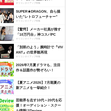
オリコンタイアップ特集
SUPER★DRAGON、自ら描
いた”レトロフューチャー”
オリコンタイアップ特集
【驚愕】メーカー社員が推す
「10万円台」神コスパPC
オリコンタイアップ特集
「別班のよう」腕時計で『VIV
ANT』の世界観再現
オリコンタイアップ特集
2026年7月夏ドラマも、注目
作＆話題作が勢ぞろい！
【夏アニメ2026】7月期夏の
新アニメを一挙紹介！
芸能界を志す10代～20代を応
援！オーディション・スクー
ル情報はDeview