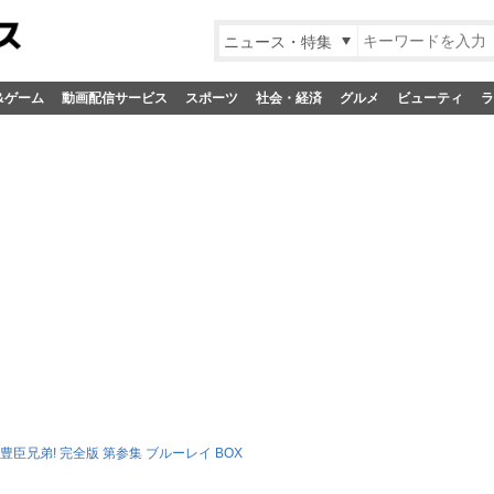
ニュース・特集
&ゲーム
動画配信サービス
スポーツ
社会・経済
グルメ
ビューティ
ラ
豊臣兄弟! 完全版 第参集 ブルーレイ BOX