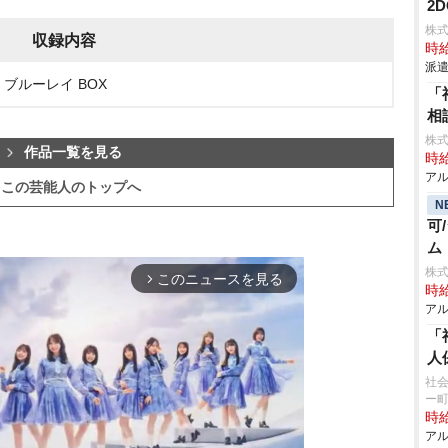
2
株
収録内容
時給
派遣
 ブルーレイ BOX
「
相
株式
作品一覧を見る
時給
アル
この芸能人のトップへ
N
可
ム
株
このニュースを見る
arrow_forward_ios
時給
アル
「
人
社会
ー
時給
アル