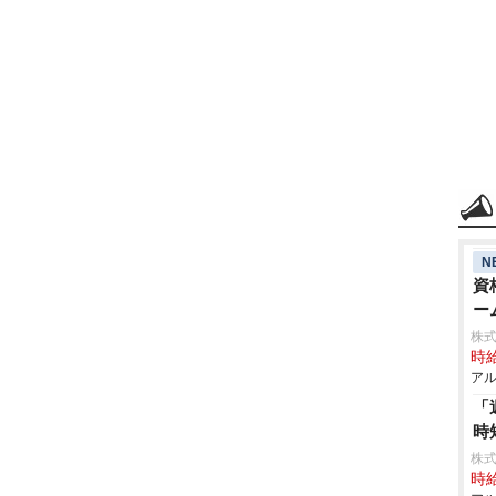
N
資
ー
株
時給
アル
「
時
株式
時給