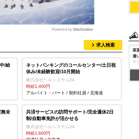
Powered by 
GliaStudios
求人検索
M
茶
u
違
オ
t
中/給
ネットバンキングのコールセンター/土日祝
休み/未経験歓迎/10月開始
e
株式会社ベルシステム24
時給1,400円
アルバイト・パート / 契約社員 / 北海道
実務未
共済サービスの訪問サポート/完全週休2日
制/自動車免許が活かせる
株式会社ベルシステム24
時給1,600円