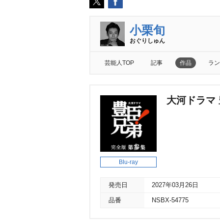
小栗旬
おぐりしゅん
芸能人TOP
記事
作品
ラン
大河ドラマ 
Blu-ray
発売日
2027年03月26日
品番
NSBX-54775