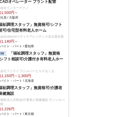
DCADオペレーター プラント配管
式会社インターテクノ
1,500円～
社員 / 大阪府
福祉調理スタッフ」無資格可/シフト
談可/住宅型有料老人ホーム
会社reborn/メディケアレジデンス名古屋名東
1,140円～
バイト・パート / 愛知県
「福祉調理スタッフ」無資格
EW
/シフト相談可/介護付き有料老人ホー
式会社フジライフ/シルバーヒルズるくる
1,150円～1,300円
バイト・パート / 北海道
福祉調理スタッフ」無資格可/介護老
保健施設
福祉法人共助会/介護老人保健施設 サンシルバ
町田
1,226円
バイト・パート / 東京都