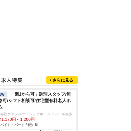
さらに見る
「週1から可」調理スタッフ/無
EW
格可/シフト相談可/住宅型有料老人ホ
ム
会社ケアフル/ナーシングホーム アムール知多
1,170円～1,200円
バイト・パート / 愛知県