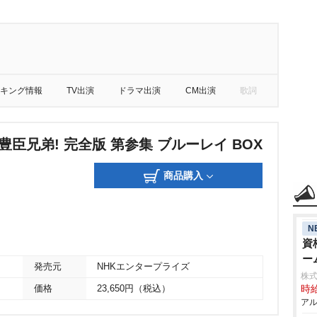
キング情報
TV出演
ドラマ出演
CM出演
歌詞
豊臣兄弟! 完全版 第参集 ブルーレイ BOX
商品購入
N
資
ー
発売元
NHKエンタープライズ
株式
価格
23,650円（税込）
時給
アル