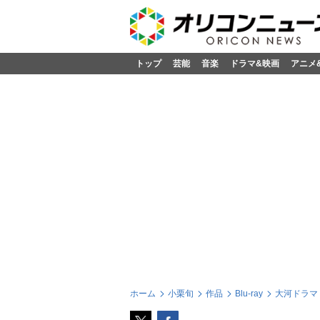
トップ
芸能
音楽
ドラマ&映画
アニメ
ホーム
小栗旬
作品
Blu-ray
大河ドラマ 