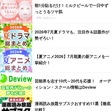
朝1分貼るだけ！ミルクピールで一日中ず
っとうるツヤ肌
（PR）サボリーノ
2026年7月夏ドラマも、注目作＆話題作が
勢ぞろい！
【夏アニメ2026】7月期夏の新アニメを一
挙紹介！
芸能界を志す10代～20代を応援！ オーデ
ィション・スクール情報はDeview
漫画読み放題サブスクおすすめ11選【徹底
比較】