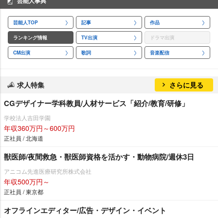
芸能人事典
芸能人TOP
記事
作品
ランキング情報
TV出演
ドラマ出演
CM出演
歌詞
音楽配信
求人特集
さらに見る
CGデザイナー学科教員/人材サービス「紹介/教育/研修」
学校法人吉田学園
年収360万円～600万円
正社員 / 北海道
獣医師/夜間救急・獣医師資格を活かす・動物病院/週休3日
アニコム先進医療研究所株式会社
年収500万円～
正社員 / 東京都
オフラインエディター/広告・デザイン・イベント