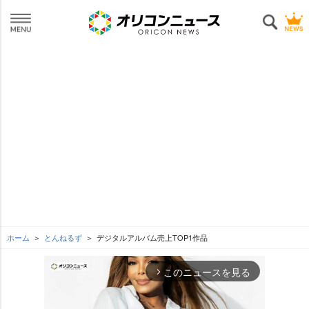
ホーム
とんねるず
デジタルアルバム売上TOP1作品
このニュースを見る
arrow_forward_ios