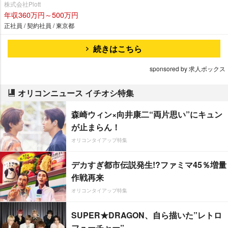
株式会社Plott
年収360万円～500万円
正社員 / 契約社員 / 東京都
続きはこちら
sponsored by 求人ボックス
オリコンニュース イチオシ特集
森崎ウィン×向井康二“両片思い”にキュン
が止まらん！
オリコンタイアップ特集
デカすぎ都市伝説発生!?ファミマ45％増量
作戦再来
オリコンタイアップ特集
SUPER★DRAGON、自ら描いた”レトロ
フューチャー”