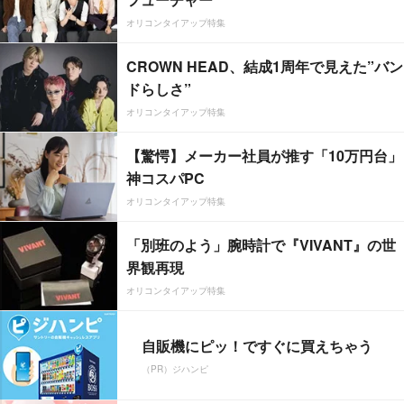
オリコンタイアップ特集
CROWN HEAD、結成1周年で見えた”バン
ドらしさ”
オリコンタイアップ特集
【驚愕】メーカー社員が推す「10万円台」
神コスパPC
オリコンタイアップ特集
「別班のよう」腕時計で『VIVANT』の世
界観再現
オリコンタイアップ特集
自販機にピッ！ですぐに買えちゃう
（PR）ジハンピ