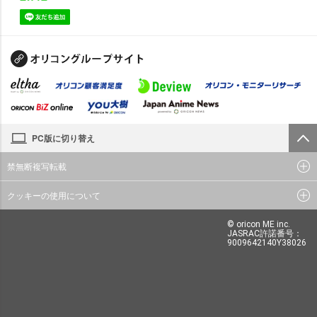
PC版に切り替え
禁無断複写転載
クッキーの使用について
© oricon ME inc.
JASRAC許諾番号：
9009642140Y38026