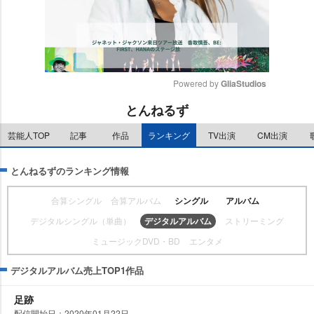
Powered by 
GliaStudios
とんねるず
M
u
芸能人TOP
記事
作品
ランキング
TV出演
CM出演
t
e
とんねるずのランキング情報
合算シングル
合算アルバム
シングル
アルバム
デジタルシングル（単曲）
デジタルアルバム
ストリーミング
ミュージックDVD・BD
エンタメ
デジタルアルバム売上TOP1作品
足跡
配信開始日：2020年01月22日