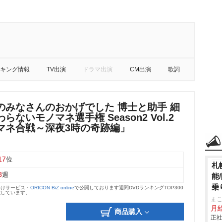
キング情報
TV出演
ドラマ出演
CM出演
歌詞
のみなさんのおかげでした 博士と助手 細
ないモノマネ選手権 Season2 Vol.2
マネ合戦～深夜3時の奇跡編」
17
位
札
8
週
能
乗
向けサービス・
ORICON BiZ online
で公開しております週間DVDランキングTOP300
載しています。
ま
月
商品購入
正社