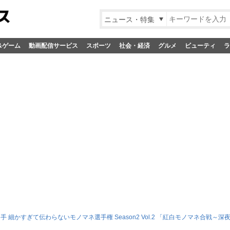
ニュース・特集
&ゲーム
動画配信サービス
スポーツ
社会・経済
グルメ
ビューティ
ラ
細かすぎて伝わらないモノマネ選手権 Season2 Vol.2 「紅白モノマネ合戦～深