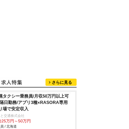
さらに見る
幌タクシー乗務員/月収50万円以上可
/隔日勤務/アプリ3種×RASORA専用
り場で安定収入
こと交通株式会社
給25万円～50万円
員 / 北海道