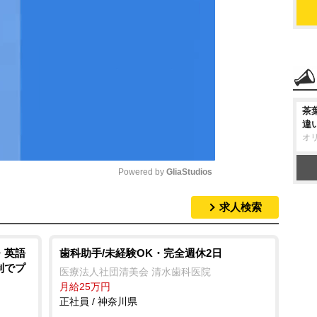
茶
違
オ
Powered by 
GliaStudios
求人検索
M
u
t
・英語
歯科助手/未経験OK・完全週休2日
制でプ
e
医療法人社団清美会 清水歯科医院
月給25万円
正社員 / 神奈川県