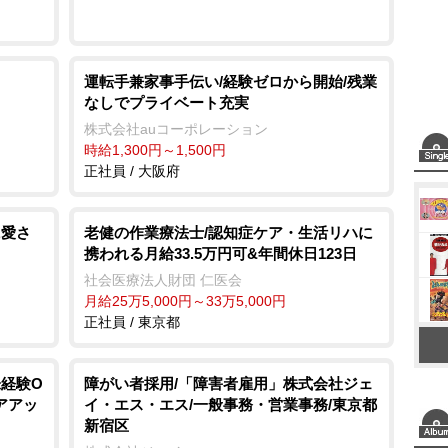
運転手兼家事手伝い/経験ゼロから開始/残業
なしでプライベート充実
株式会社auコーポレーション
時給1,300円～1,500円
正社員 / 大阪府
に愛さ
老健の作業療法士/認知症ケア・生活リハに
携われる月給33.5万円可&年間休日123日
社会医療法人財団 仁医会
月給25万5,000円～33万5,000円
正社員 / 東京都
未経験O
障がい者採用/「障害者雇用」株式会社ジェ
アアッ
イ・エス・エス/一般事務・営業事務/東京都
新宿区