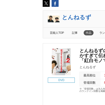
とんねるず
芸能人TOP
記事
作品
ラン
とんねるず
かすぎて伝わら
「紅白モノ
とんねるず
最高順位
DVD
登場回数
※「登場回数」は法人
のランクイン回数を掲