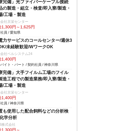
寮完備」光ファイバーケーブル接続
品の製造・組立・検査/即入寮/製造・
場/工場・製造
式会社京栄センター
1,300円～1,625円
社員 / 愛知県
電力サービスのコールセンター/週休3
OK/未経験歓迎/WワークOK
会社ベルシステム24
1,400円
バイト・パート / 契約社員 / 神奈川県
寮完備」大手フイルム工場のフイル
製造工程での製造業務/即入寮/製造・
場/工場・製造
式会社京栄センター
1,400円
社員 / 神奈川県
置も使用した配合飼料などの分析検
/化学分析
B株式会社
1,300円～