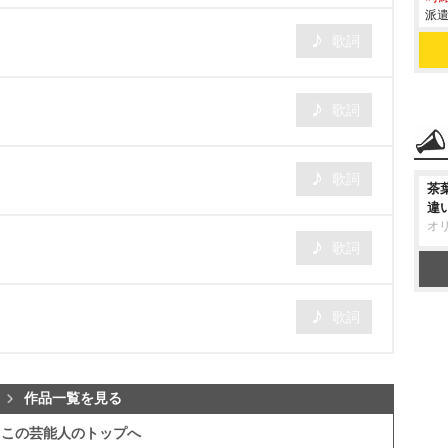
派遣
歌詞
～
歌詞
歌詞
茶
違
オ
歌詞
歌詞
作品一覧を見る
この芸能人のトップへ