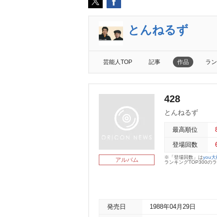
とんねるず
芸能人TOP
記事
作品
ラン
428
とんねるず
最高順位
登場回数
※「登場回数」は
you
アルバム
ランキングTOP300
発売日
1988年04月29日