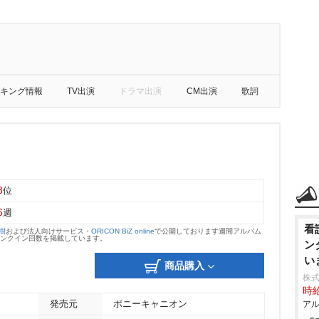
キング情報
TV出演
ドラマ出演
CM出演
歌詞
8
位
6
週
看
大樹
および法人向けサービス・
ORICON BiZ online
で公開しております週間アルバム
のランクイン回数を掲載しています。
ン
い
商品購入
株式
時給
発売元
ポニーキャニオン
アル