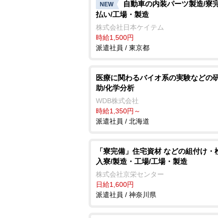
自動車の内装パーツ製造/寮完
NEW
払い/工場・製造
株式会社日本ケイテム
時給1,500円
派遣社員 / 東京都
医療に関わるバイオ系の実験などの
助/化学分析
WDB株式会社
時給1,350円～
派遣社員 / 北海道
「寮完備」住宅資材 などの組付け・
入寮/製造・工場/工場・製造
株式会社京栄センター
日給1,600円
派遣社員 / 神奈川県