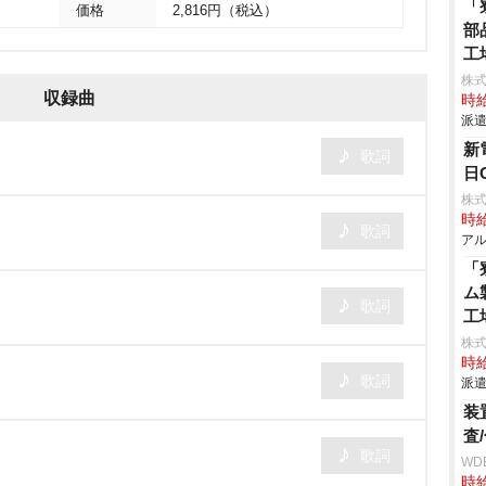
「
価格
2,816円（税込）
部
工
株
収録曲
時給
派遣
新
歌詞
日
株式
時給
歌詞
アル
「
ム
歌詞
工
株
時給
歌詞
派遣
装
査
歌詞
WD
時給