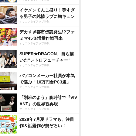
イケメンてんこ盛り！尊すぎ
る男子の純情ラブに胸キュン
オリコンタイアップ特集
デカすぎ都市伝説発生!?ファ
ミマ45％増量作戦再来
オリコンタイアップ特集
SUPER★DRAGON、自ら描
いた”レトロフューチャー”
オリコンタイアップ特集
パソコンメーカー社員が本気
で選ぶ「10万円台PC3選」
オリコンタイアップ特集
「別班のよう」腕時計で『VIV
ANT』の世界観再現
オリコンタイアップ特集
2026年7月夏ドラマも、注目
作＆話題作が勢ぞろい！