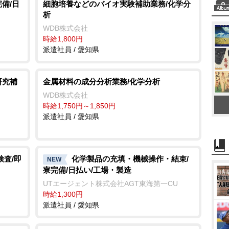
t
備/日
細胞培養などのバイオ実験補助業務/化学分
析
e
WDB株式会社
時給1,800円
派遣社員 / 愛知県
研究補
金属材料の成分分析業務/化学分析
WDB株式会社
時給1,750円～1,850円
派遣社員 / 愛知県
検査/即
化学製品の充填・機械操作・結束/
NEW
寮完備/日払い/工場・製造
UTエージェント株式会社AGT東海第一CU
時給1,300円
派遣社員 / 愛知県