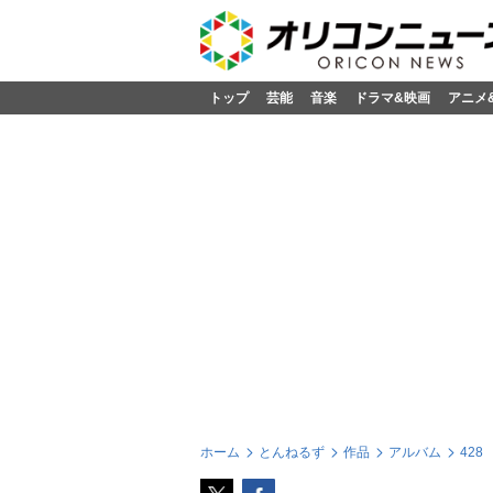
トップ
芸能
音楽
ドラマ&映画
アニメ
ホーム
とんねるず
作品
アルバム
428