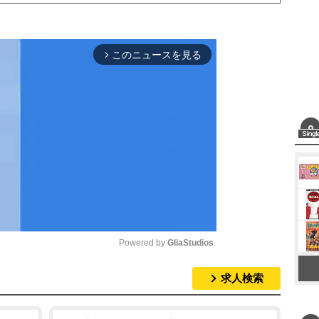
このニュースを見る
arrow_forward_ios
Powered by 
GliaStudios
求人検索
M
u