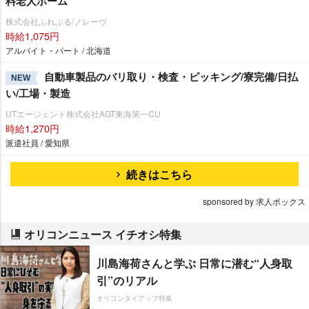
料老人ホーム
株式会社ふれぶる/ノレーヴ
時給1,075円
アルバイト・パート / 北海道
自動車製品のバリ取り・検査・ピッキング/寮完備/日払
NEW
い/工場・製造
UTエージェント株式会社AGT東海第一CU
時給1,270円
派遣社員 / 愛知県
続きはこちら
sponsored by 求人ボックス
オリコンニュース イチオシ特集
川島海荷さんと学ぶ 日常に潜む“人身取
引”のリアル
オリコンタイアップ特集