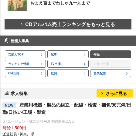
おまえ百までわしゃ九十九まで
CDアルバム売上ランキングをもっと見る
芸能人事典
芸能人TOP
記事
作品
ランキング情報
TV出演
ドラマ出演
CM出演
歌詞
音楽配信
求人特集
さらに見る
産業用機器・製品の組立・配線・検査・梱包/寮完備/日
NEW
勤/日払い/工場・製造
UTエージェント株式会社AGT南関東第二CU
時給1,500円
派遣社員 / 神奈川県