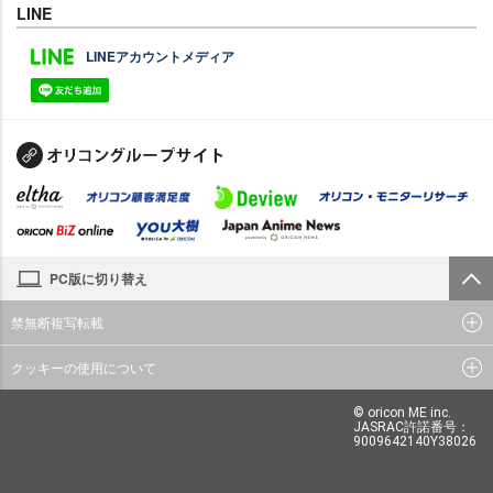
LINE
LINEアカウントメディア
PC版に切り替え
禁無断複写転載
クッキーの使用について
© oricon ME inc.
JASRAC許諾番号：
9009642140Y38026