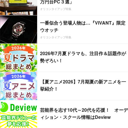
万円台PC３選」
オリコンタイアップ特集
一番似合う登場人物は…『VIVANT』限定
ウオッチ
オリコンタイアップ特集
2026年7月夏ドラマも、注目作＆話題作が
勢ぞろい！
【夏アニメ2026】7月期夏の新アニメを一
挙紹介！
芸能界を志す10代～20代を応援！ オーデ
ィション・スクール情報はDeview