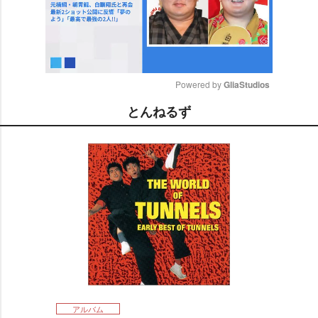
Powered by 
GliaStudios
とんねるず
M
u
t
e
アルバム