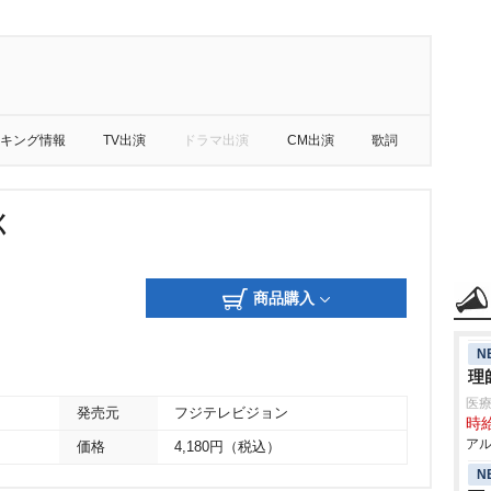
キング情報
TV出演
ドラマ出演
CM出演
歌詞
く
商品購入
N
理
医療
発売元
フジテレビジョン
時給
アル
価格
4,180円（税込）
N