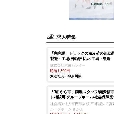
求人特集
「寮完備」トラックの積み荷の組立/
製造・工場/日勤/日払い/工場・製造
株式会社京栄センター
時給1,300円
派遣社員 / 神奈川県
「週1から可」調理スタッフ/無資格可
ト相談可/グループホーム/社会保障完
社会福祉法人富門華会/安平町 認知症高
ループホーム さかえ