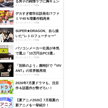
る男子の純情ラブに胸キュン
オリコンタイアップ特集
デカすぎ都市伝説発生!?ファ
ミマ45％増量作戦再来
オリコンタイアップ特集
SUPER★DRAGON、自ら描
いた”レトロフューチャー”
オリコンタイアップ特集
パソコンメーカー社員が本気
で選ぶ「10万円台PC3選」
オリコンタイアップ特集
「別班のよう」腕時計で『VIV
ANT』の世界観再現
オリコンタイアップ特集
2026年7月夏ドラマも、注目
作＆話題作が勢ぞろい！
【夏アニメ2026】7月期夏の
新アニメを一挙紹介！