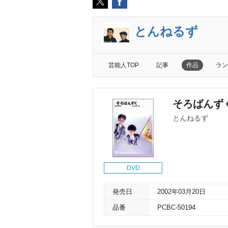
とんねるず
芸能人TOP
記事
作品
ラン
そろばんず
とんねるず
DVD
発売日
2002年03月20日
品番
PCBC-50194