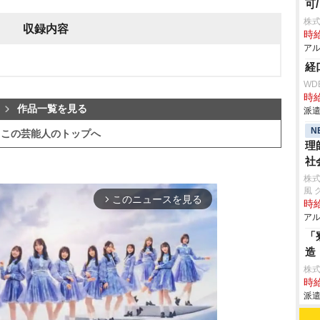
可
株式
収録内容
時給
アル
経
WD
時給
作品一覧を見る
派遣
N
この芸能人のトップへ
理
社
株式
風 
このニュースを見る
arrow_forward_ios
時給
アル
「
造
株
時給
派遣