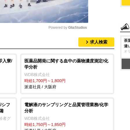
Powered by 
GliaStudios
茶
求人検索
M
違
オ
u
t
即入寮/
医薬品開発に関する血中の薬物濃度測定/化
学分析
e
WDB株式会社
時給1,700円～1,800円
派遣社員 / 大阪府
/シフ
電解液のサンプリングと品質管理業務/化学
備
分析
齢者グ
WDB株式会社
時給1,750円～1,850円