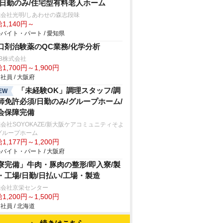
/日勤のみ/住宅型有料老人ホーム
会社光明/しあわせの森志段味
1,140円～
バイト・パート / 愛知県
口剤治験薬のQC業務/化学分析
B株式会社
1,700円～1,900円
社員 / 大阪府
「未経験OK」調理スタッフ/調
EW
師免許必須/日勤のみ/グループホーム/
会保障完備
会社SOYOKAZE/新大阪ケアコミュニティそよ
グループホーム
1,177円～1,200円
バイト・パート / 大阪府
寮完備」牛肉・豚肉の整形/即入寮/製
・工場/日勤/日払い/工場・製造
式会社京栄センター
1,200円～1,500円
社員 / 北海道