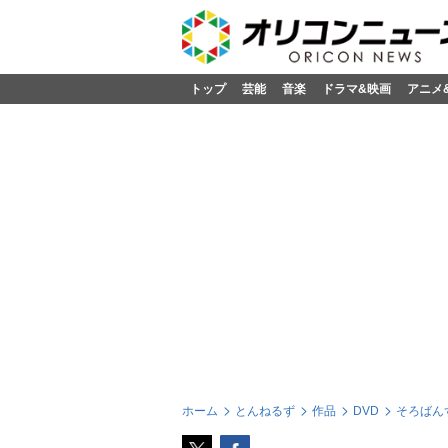
トップ
芸能
音楽
ドラマ&映画
アニメ
ホーム
とんねるず
作品
DVD
そろばん