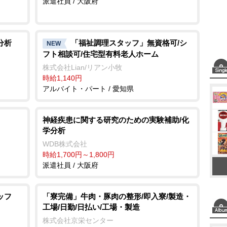
派遣社員 / 大阪府
分析
「福祉調理スタッフ」無資格可/シ
NEW
フト相談可/住宅型有料老人ホーム
株式会社Lian/リアン小牧
時給1,140円
アルバイト・パート / 愛知県
神経疾患に関する研究のための実験補助/化
学分析
WDB株式会社
時給1,700円～1,800円
派遣社員 / 大阪府
ッフ
「寮完備」牛肉・豚肉の整形/即入寮/製造・
工場/日勤/日払い/工場・製造
株式会社京栄センター