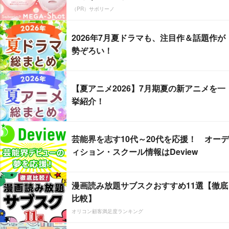
（PR）サボリーノ
2026年7月夏ドラマも、注目作＆話題作が
勢ぞろい！
【夏アニメ2026】7月期夏の新アニメを一
挙紹介！
芸能界を志す10代～20代を応援！ オーデ
ィション・スクール情報はDeview
漫画読み放題サブスクおすすめ11選【徹底
比較】
オリコン顧客満足度ランキング