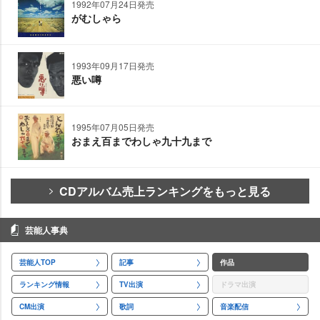
1992年07月24日発売
がむしゃら
1993年09月17日発売
悪い噂
1995年07月05日発売
おまえ百までわしゃ九十九まで
CDアルバム売上ランキングをもっと見る
芸能人事典
芸能人TOP
記事
作品
ランキング情報
TV出演
ドラマ出演
CM出演
歌詞
音楽配信