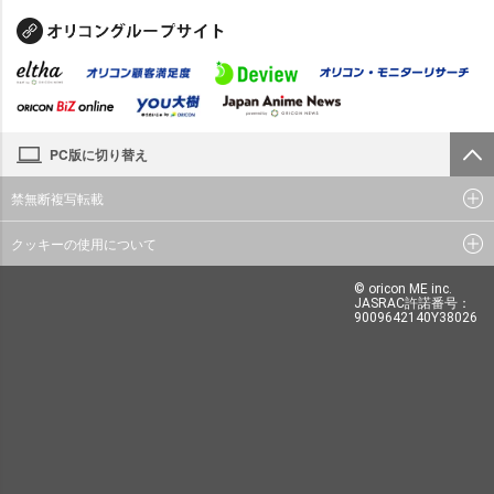
PC版に切り替え
禁無断複写転載
クッキーの使用について
© oricon ME inc.
JASRAC許諾番号：
9009642140Y38026