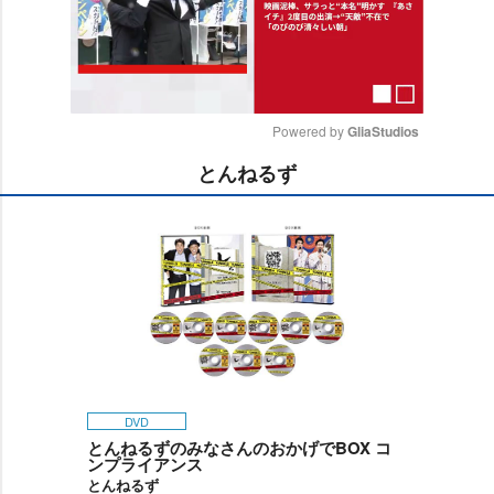
Powered by 
GliaStudios
とんねるず
M
u
t
e
DVD
とんねるずのみなさんのおかげでBOX コ
ンプライアンス
とんねるず