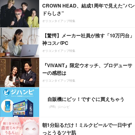
CROWN HEAD、結成1周年で見えた”バン
ドらしさ”
オリコンタイアップ特集
【驚愕】メーカー社員が推す「10万円台」
神コスパPC
オリコンタイアップ特集
『VIVANT』限定ウオッチ、プロデューサ
ーの感想は
オリコンタイアップ特集
自販機にピッ！ですぐに買えちゃう
（PR）ジハンピ
朝1分貼るだけ！ミルクピールで一日中ず
っとうるツヤ肌