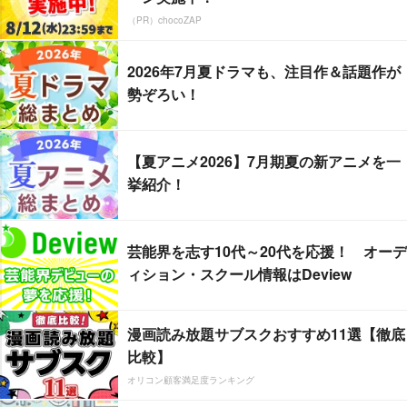
（PR）chocoZAP
2026年7月夏ドラマも、注目作＆話題作が
勢ぞろい！
【夏アニメ2026】7月期夏の新アニメを一
挙紹介！
芸能界を志す10代～20代を応援！ オーデ
ィション・スクール情報はDeview
漫画読み放題サブスクおすすめ11選【徹底
比較】
オリコン顧客満足度ランキング