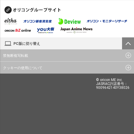
PC版に切り替え
禁無断複写転載
クッキーの使用について
© oricon ME inc.
JASRAC許諾番号：
9009642140Y38026