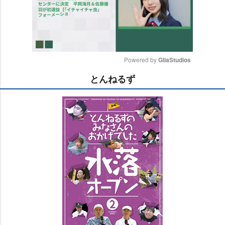
Powered by 
GliaStudios
とんねるず
M
u
t
e