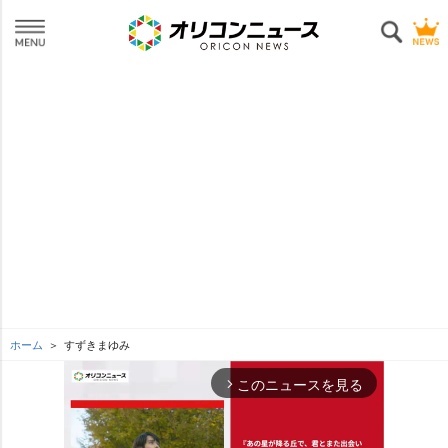
ホーム
すずきまゆみ
このニュースを見る
arrow_forward_ios