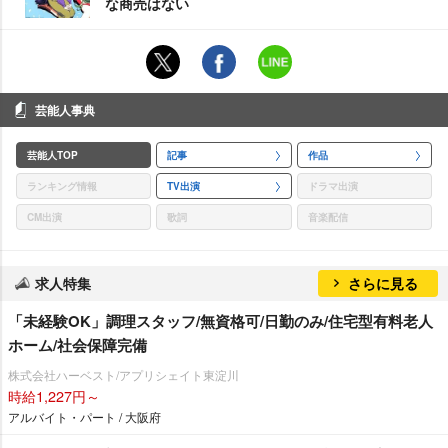
な商売はない
芸能人事典
芸能人TOP
記事
作品
ランキング情報
TV出演
ドラマ出演
CM出演
歌詞
音楽配信
求人特集
さらに見る
「未経験OK」調理スタッフ/無資格可/日勤のみ/住宅型有料老人
ホーム/社会保障完備
株式会社ハーベスト/アプリシェイト東淀川
時給1,227円～
アルバイト・パート / 大阪府