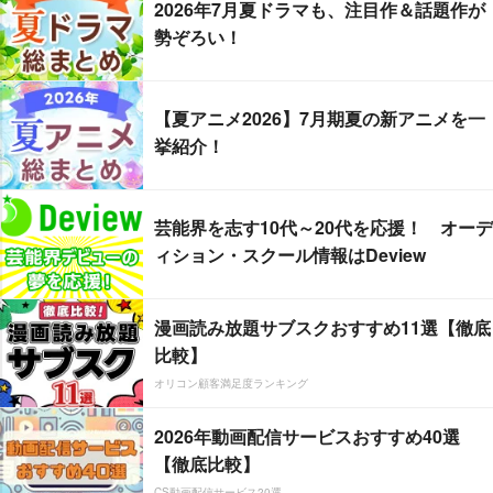
2026年7月夏ドラマも、注目作＆話題作が
勢ぞろい！
【夏アニメ2026】7月期夏の新アニメを一
挙紹介！
芸能界を志す10代～20代を応援！ オーデ
ィション・スクール情報はDeview
漫画読み放題サブスクおすすめ11選【徹底
比較】
オリコン顧客満足度ランキング
2026年動画配信サービスおすすめ40選
【徹底比較】
CS動画配信サービス20選