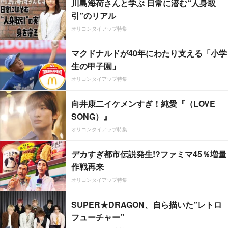
川島海荷さんと学ぶ 日常に潜む“人身取
引”のリアル
オリコンタイアップ特集
マクドナルドが40年にわたり支える「小学
生の甲子園」
オリコンタイアップ特集
向井康二イケメンすぎ！純愛『（LOVE
SONG）』
オリコンタイアップ特集
デカすぎ都市伝説発生!?ファミマ45％増量
作戦再来
オリコンタイアップ特集
SUPER★DRAGON、自ら描いた”レトロ
フューチャー”