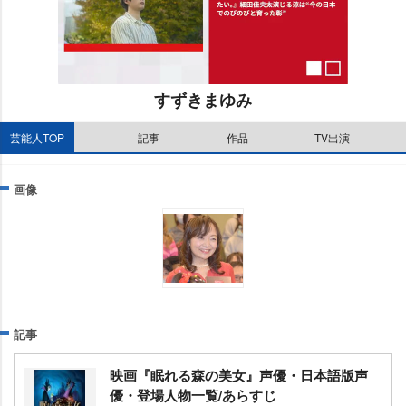
すずきまゆみ
M
芸能人TOP
記事
作品
TV出演
u
t
画像
e
記事
映画『眠れる森の美女』声優・日本語版声
優・登場人物一覧/あらすじ