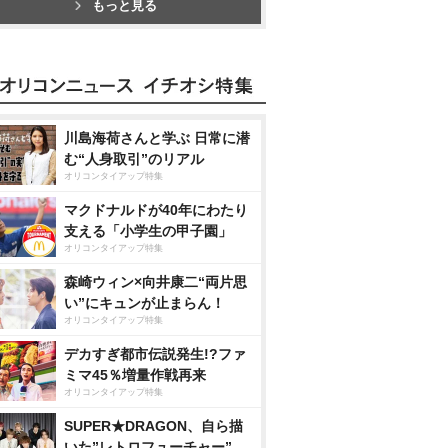
もっと見る
川島海荷さんと学ぶ 日常に潜
む“人身取引”のリアル
オリコンタイアップ特集
マクドナルドが40年にわたり
支える「小学生の甲子園」
オリコンタイアップ特集
森崎ウィン×向井康二“両片思
い”にキュンが止まらん！
オリコンタイアップ特集
デカすぎ都市伝説発生!?ファ
ミマ45％増量作戦再来
オリコンタイアップ特集
SUPER★DRAGON、自ら描
いた”レトロフューチャー”