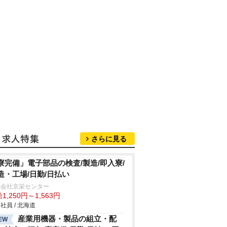
さらに見る
寮完備」電子部品の検査/製造/即入寮/
造・工場/日勤/日払い
式会社京栄センター
1,250円～1,563円
社員 / 北海道
産業用機器・製品の組立・配
EW