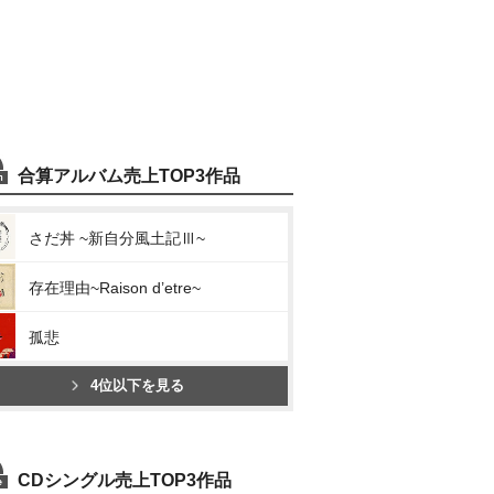
合算アルバム売上TOP3作品
さだ丼 ~新自分風土記Ⅲ~
存在理由~Raison d’etre~
孤悲
4位以下を見る
CDシングル売上TOP3作品