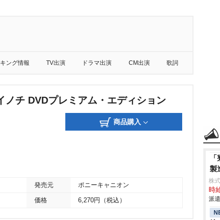
キング情報
TV出演
ドラマ出演
CM出演
歌詞
イノチ DVDプレミアム・エディション
商品購入
「
製
株
発売元
ポニーキャニオン
時給
派遣
価格
6,270円（税込）
N