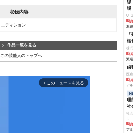
線
場
収録内容
UT
時給
ム・エディション
派遣
「
梱
作品一覧を見る
株
時給
この芸能人のトップへ
派遣
歯
医
時給
このニュースを見る
arrow_forward_ios
アル
N
理
社
社会
し
時給
アル