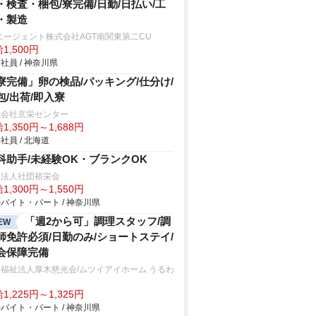
・検査・梱包/寮完備/日勤/日払い/工
・製造
エージェント株式会社AGT南関東第二CU
1,500円
社員 / 神奈川県
寮完備」卵の検品/パッキング/仕分け/
包/出荷/即入寮
式会社京栄センター
1,350円～1,688円
社員 / 北海道
科助手/未経験OK・ブランクOK
療法人社団裕栄会
1,300円～1,550円
バイト・パート / 神奈川県
「週2から可」調理スタッフ/調
EW
師免許必須/日勤のみ/ショートステイ/
会保障完備
福祉法人厚木慈光会/ムツイアイホーム うるわ
1,225円～1,325円
バイト・パート / 神奈川県