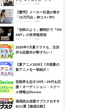
オリコンタイアップ特集
【驚愕】メーカー社員が推す
「10万円台」神コスパPC
オリコンタイアップ特集
「別班のよう」腕時計で『VIV
ANT』の世界観再現
オリコンタイアップ特集
2026年7月夏ドラマも、注目
作＆話題作が勢ぞろい！
【夏アニメ2026】7月期夏の
新アニメを一挙紹介！
芸能界を志す10代～20代を応
援！オーディション・スクー
ル情報はDeview
漫画読み放題サブスクおすす
め11選【徹底比較】