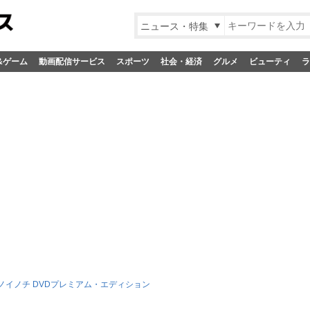
ニュース・特集
&ゲーム
動画配信サービス
スポーツ
社会・経済
グルメ
ビューティ
ラ
ノイノチ DVDプレミアム・エディション