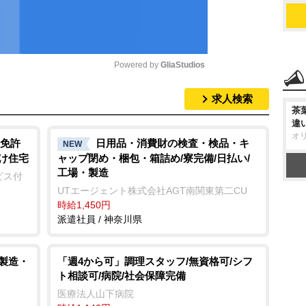
Powered by 
GliaStudios
求人検索
M
茶
u
違
オ
t
免許
日用品・消費財の検査・検品・キ
NEW
向け住宅
ャップ閉め・梱包・箱詰め/寮完備/日払い/
e
工場・製造
ビス付
UTエージェント株式会社AGT南関東第二CU
時給1,450円
派遣社員 / 神奈川県
/製造・
「週4から可」調理スタッフ/無資格可/シフ
ト相談可/病院/社会保障完備
医療法人山下病院