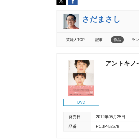
さだまさし
芸能人TOP
記事
作品
ラン
アントキノ
DVD
発売日
2012年05月25日
品番
PCBP-52579