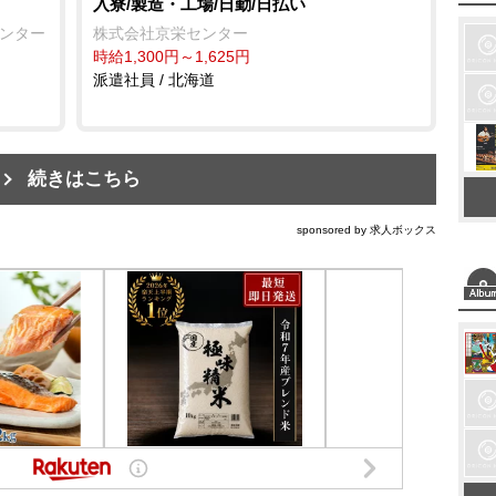
入寮/製造・工場/日勤/日払い
センター
株式会社京栄センター
時給1,300円～1,625円
派遣社員 / 北海道
続きはこちら
sponsored by 求人ボックス