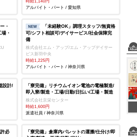
時給1,140円
アルバイト・パート / 愛知県
ー・
「未経験OK」調理スタッフ/無資格
NEW
工場・
可/シフト相談可/デイサービス/社会保障完
備
CU
株式会社エム・アップ/エム・アップデイサー
ビス新羽中央
時給1,225円
アルバイト・パート / 神奈川県
盤設計/
「寮完備」リチウムイオン電池の電極製造/
即入寮/製造・工場/日勤/日払い/工場・製造
株式会社京栄センター
時給1,600円
派遣社員 / 神奈川県
免許必
「寮完備」倉庫内パレットの運搬/仕分け/即