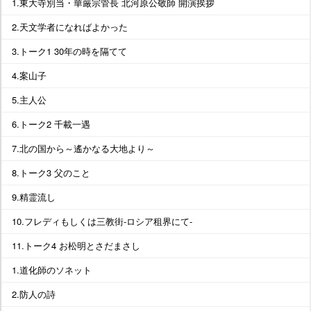
1.東大寺別当・華厳宗管長 北河原公敬師 開演挨拶
2.天文学者になればよかった
3.トーク1 30年の時を隔てて
4.案山子
5.主人公
6.トーク2 千載一遇
7.北の国から～遙かなる大地より～
8.トーク3 父のこと
9.精霊流し
10.フレディもしくは三教街-ロシア租界にて-
11.トーク4 お松明とさだまさし
1.道化師のソネット
2.防人の詩