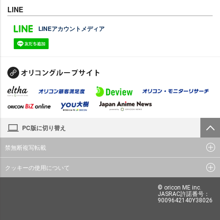
LINE
LINEアカウントメディア
PC版に切り替え
禁無断複写転載
クッキーの使用について
© oricon ME inc.
JASRAC許諾番号：
9009642140Y38026