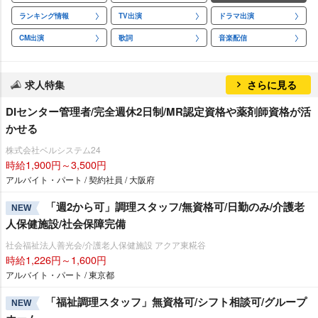
ランキング情報
TV出演
ドラマ出演
CM出演
歌詞
音楽配信
求人特集
さらに見る
DIセンター管理者/完全週休2日制/MR認定資格や薬剤師資格が活
かせる
株式会社ベルシステム24
時給1,900円～3,500円
アルバイト・パート / 契約社員 / 大阪府
「週2から可」調理スタッフ/無資格可/日勤のみ/介護老
NEW
人保健施設/社会保障完備
社会福祉法人善光会/介護老人保健施設 アクア東糀谷
時給1,226円～1,600円
アルバイト・パート / 東京都
「福祉調理スタッフ」無資格可/シフト相談可/グループ
NEW