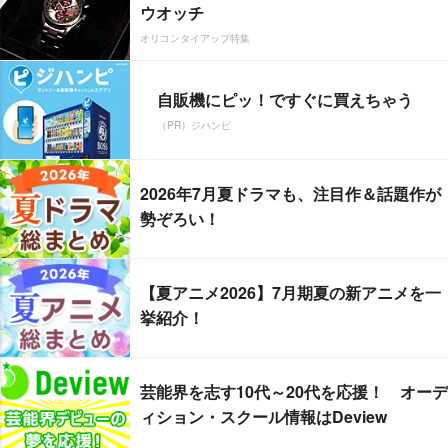
ウオッチ
オリコンタイアップ特集
自販機にピッ！ですぐに買えちゃう
（PR）ジハンピ
2026年7月夏ドラマも、注目作＆話題作が
勢ぞろい！
【夏アニメ2026】7月期夏の新アニメを一
挙紹介！
芸能界を志す10代～20代を応援！ オーデ
ィション・スクール情報はDeview