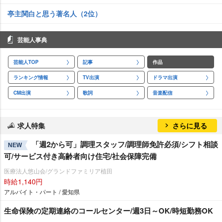
亭主関白と思う著名人（2位）
芸能人事典
芸能人TOP
記事
作品
ランキング情報
TV出演
ドラマ出演
CM出演
歌詞
音楽配信
求人特集
さらに見る
「週2から可」調理スタッフ/調理師免許必須/シフト相談
NEW
可/サービス付き高齢者向け住宅/社会保障完備
医療法人悠山会/グランドファミリア植田
時給1,140円
アルバイト・パート / 愛知県
生命保険の定期連絡のコールセンター/週3日～OK/時短勤務OK