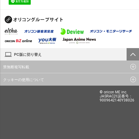
PC版に切り替え
禁無断複写転載
クッキーの使用について
© oricon ME inc.
JASRAC許諾番号：
9009642140Y38026