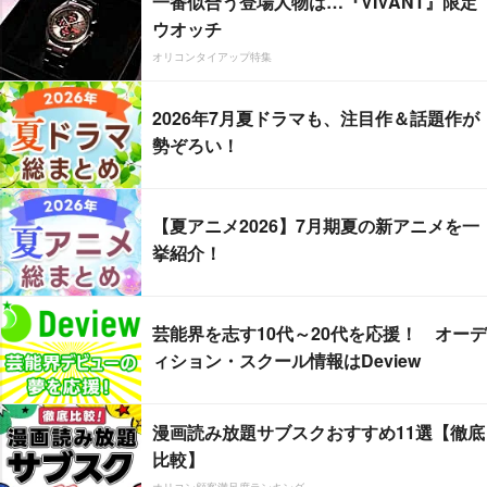
一番似合う登場人物は…『VIVANT』限定
ウオッチ
オリコンタイアップ特集
2026年7月夏ドラマも、注目作＆話題作が
勢ぞろい！
【夏アニメ2026】7月期夏の新アニメを一
挙紹介！
芸能界を志す10代～20代を応援！ オーデ
ィション・スクール情報はDeview
漫画読み放題サブスクおすすめ11選【徹底
比較】