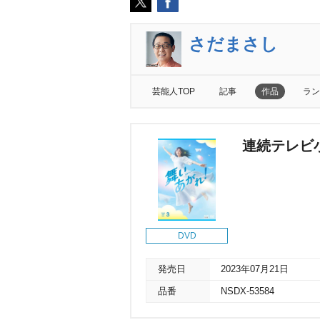
さだまさし
芸能人TOP
記事
作品
ラン
連続テレビ小
DVD
発売日
2023年07月21日
品番
NSDX-53584