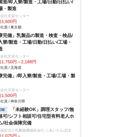
製造/即入寮/製造・工場/日勤/日払い/
場・製造
式会社京栄センター
1,600円
社員 / 東京都
寮完備」乳製品の製造・検査・検品/
入寮/製造・工場/日勤/日払い/工場・
造
式会社京栄センター
1,750円～2,188円
社員 / 北海道
寮完備」/即入寮/製造・工場/工場・製
式会社京栄センター
1,500円
社員 / 神奈川県
「未経験OK」調理スタッフ/無
EW
格可/シフト相談可/住宅型有料老人ホ
ム/社会保障完備
会福祉法人札幌協働福祉会/たくあいたんぽぽ
1,075円～