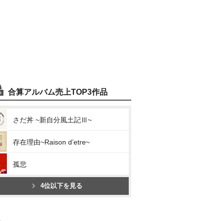
合算アルバム売上TOP3作品
さだ丼 ~新自分風土記Ⅲ~
存在理由~Raison d’etre~
孤悲
4位以下を見る