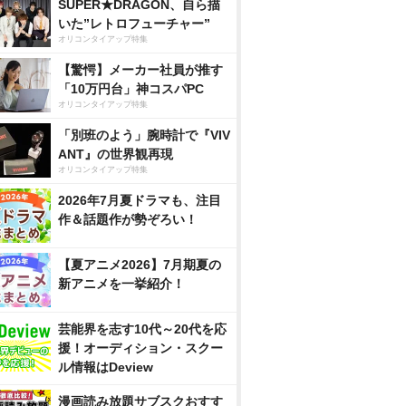
SUPER★DRAGON、自ら描
いた”レトロフューチャー”
オリコンタイアップ特集
【驚愕】メーカー社員が推す
「10万円台」神コスパPC
オリコンタイアップ特集
「別班のよう」腕時計で『VIV
ANT』の世界観再現
オリコンタイアップ特集
2026年7月夏ドラマも、注目
作＆話題作が勢ぞろい！
【夏アニメ2026】7月期夏の
新アニメを一挙紹介！
芸能界を志す10代～20代を応
援！オーディション・スクー
ル情報はDeview
漫画読み放題サブスクおすす