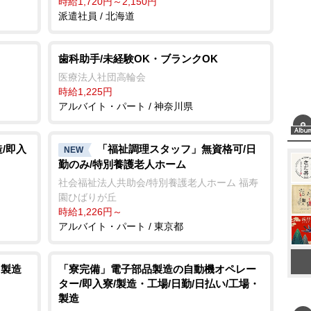
時給1,720円～2,150円
派遣社員 / 北海道
歯科助手/未経験OK・ブランクOK
医療法人社団高輪会
時給1,225円
アルバイト・パート / 神奈川県
/即入
「福祉調理スタッフ」無資格可/日
NEW
勤のみ/特別養護老人ホーム
社会福祉法人共助会/特別養護老人ホーム 福寿
園ひばりが丘
時給1,226円～
アルバイト・パート / 東京都
・製造
「寮完備」電子部品製造の自動機オペレー
ター/即入寮/製造・工場/日勤/日払い/工場・
製造