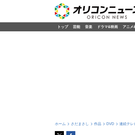
トップ
芸能
音楽
ドラマ&映画
アニメ
ホーム
さだまさし
作品
DVD
連続テレビ