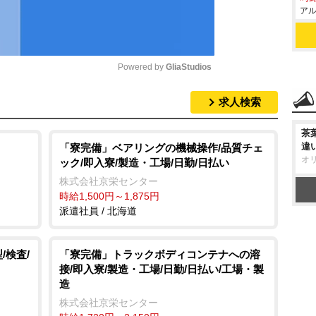
アル
Powered by 
GliaStudios
求人検索
M
u
茶
t
違
「寮完備」ベアリングの機械操作/品質チェ
オ
ック/即入寮/製造・工場/日勤/日払い
e
株式会社京栄センター
時給1,500円～1,875円
派遣社員 / 北海道
/検査/
「寮完備」トラックボディコンテナへの溶
接/即入寮/製造・工場/日勤/日払い/工場・製
造
株式会社京栄センター