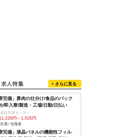
さらに見る
寮完備」豚肉の仕分け/食品のパック
め/即入寮/製造・工場/日勤/日払い
式会社京栄センター
1,220円～1,525円
社員 / 北海道
寮完備」液晶パネルの機能性フィル