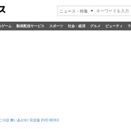
ニュース・特集
&ゲーム
動画配信サービス
スポーツ
社会・経済
グルメ
ビューティ
ラ
小説 舞いあがれ! 完全版 DVD BOX3