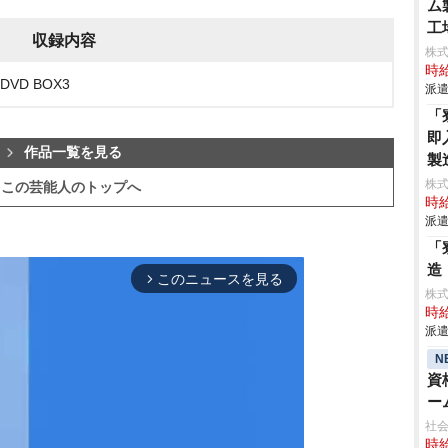
ム
工
収録内容
株
時給
VD BOX3
派遣
「
即
作品一覧を見る
製
株
この芸能人のトップへ
時給
派遣
「
造
このニュースを見る
arrow_forward_ios
株
時給
派遣
N
資
ー
社
時給