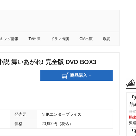
キング情報
TV出演
ドラマ出演
CM出演
歌詞
説 舞いあがれ! 完全版 DVD BOX3
商品購入
「
詰
株
発売元
NHKエンタープライズ
時給
派遣
価格
20,900円（税込）
「