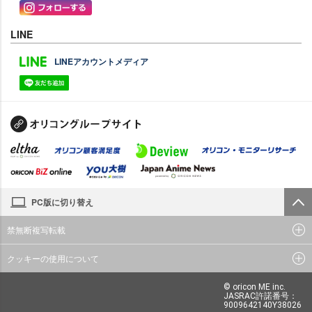
LINE
LINEアカウントメディア
PC版に切り替え
禁無断複写転載
クッキーの使用について
© oricon ME inc.
JASRAC許諾番号：
9009642140Y38026