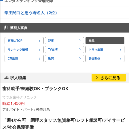
エンタメランキング登場記録
亭主関白と思う著名人（2位）
芸能人事典
芸能人TOP
記事
作品
ランキング情報
TV出演
ドラマ出演
CM出演
歌詞
音楽配信
求人特集
さらに見る
歯科助手/未経験OK・ブランクOK
てつお歯科クリニック
時給1,450円
アルバイト・パート / 神奈川県
「週4から可」調理スタッフ/無資格可/シフト相談可/デイサービ
ス/社会保障完備