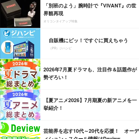
「別班のよう」腕時計で『VIVANT』の世
界観再現
オリコンタイアップ特集
自販機にピッ！ですぐに買えちゃう
（PR）ジハンピ
2026年7月夏ドラマも、注目作＆話題作が
勢ぞろい！
【夏アニメ2026】7月期夏の新アニメを一
挙紹介！
芸能界を志す10代～20代を応援！ オーデ
ィション・スクール情報はDeview