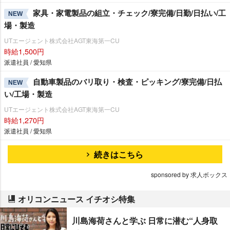
家具・家電製品の組立・チェック/寮完備/日勤/日払い/工
NEW
場・製造
UTエージェント株式会社AGT東海第一CU
時給1,500円
派遣社員 / 愛知県
自動車製品のバリ取り・検査・ピッキング/寮完備/日払
NEW
い/工場・製造
UTエージェント株式会社AGT東海第一CU
時給1,270円
派遣社員 / 愛知県
続きはこちら
sponsored by 求人ボックス
オリコンニュース イチオシ特集
川島海荷さんと学ぶ 日常に潜む“人身取