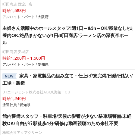
町田商店 西淀川店
時給1,588円
アルバイト・パート / 大阪府
主婦さん活躍中のホールスタッフ!週1日～&3h～OK/残業なし/扶
養内OK/絶品まかないが1円/町田商店/ラーメン店の深夜帯ホー
ル
町田商店 安城店
時給1,200円～1,500円
アルバイト・パート / 愛知県
家具・家電製品の組み立て・仕上げ/寮完備/日勤/日払い/
NEW
工場・製造
UTエージェント株式会社AGT東海第一CU
時給1,240円
派遣社員 / 愛知県
館内警備スタッフ・駐車場/天候の影響が少ない駐車場警備/未経
験OK/自由が丘駅徒歩1分/研修は動画視聴のため来社不要
株式会社アクアグリーン