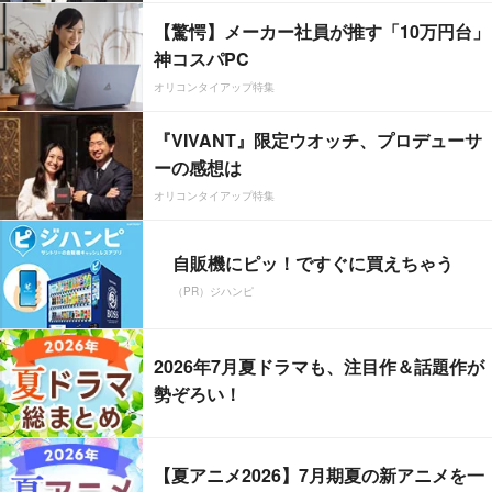
【驚愕】メーカー社員が推す「10万円台」
神コスパPC
オリコンタイアップ特集
『VIVANT』限定ウオッチ、プロデューサ
ーの感想は
オリコンタイアップ特集
自販機にピッ！ですぐに買えちゃう
（PR）ジハンピ
2026年7月夏ドラマも、注目作＆話題作が
勢ぞろい！
【夏アニメ2026】7月期夏の新アニメを一