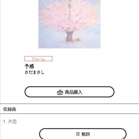
アルバム
予感
さだまさし
商品購入
収録曲
1. 片恋
歌詞