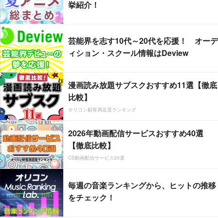
挙紹介！
芸能界を志す10代～20代を応援！ オーデ
ィション・スクール情報はDeview
漫画読み放題サブスクおすすめ11選【徹底
比較】
オリコン顧客満足度ランキング
2026年動画配信サービスおすすめ40選
【徹底比較】
CS動画配信サービス20選
毎週の音楽ランキングから、ヒットの推移
をチェック！