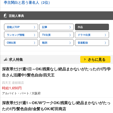
亭主関白と思う著名人（2位）
芸能人事典
芸能人TOP
記事
作品
ランキング情報
TV出演
ドラマ出演
CM出演
歌詞
音楽配信
求人特集
さらに見る
深夜帯だけ!週1日～OK/残業なし/絶品まかないがたったの1円/学
生さん活躍中!/髪色自由/四天王
四天王 道頓堀店
時給1,650円
アルバイト・パート / 大阪府
深夜帯だけ!週1～OK/WワークOK/残業なし/絶品まかないがたっ
たの1円/髪色自由!金髪もOK/町田商店