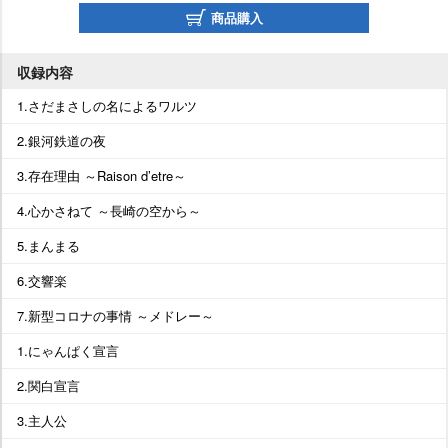
商品購入
収録内容
1.さだまさしの名によるワルツ
2.銀河鉄道の夜
3.存在理由 ～Raison d’etre～
4.心かさねて ～長崎の空から～
5.まんまる
6.交響楽
7.新型コロナの事情 ～メドレー～
1.にゃんぱく宣言
2.関白宣言
3.主人公