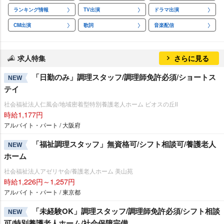
ランキング情報
TV出演
ドラマ出演
CM出演
歌詞
音楽配信
求人特集
さらに見る
「日勤のみ」調理スタッフ/調理師免許必須/ショートス
NEW
テイ
社会福祉法人仁風会/地域密着型特別養護老人ホーム ビオスの丘Ⅱ
時給1,177円
アルバイト・パート / 大阪府
「福祉調理スタッフ」無資格可/シフト相談可/養護老人
NEW
ホーム
社会福祉法人アゼリヤ会/養護老人ホーム 美山苑
時給1,226円～1,257円
アルバイト・パート / 東京都
「未経験OK」調理スタッフ/調理師免許必須/シフト相談
NEW
可/特別養護老人ホーム/社会保障完備