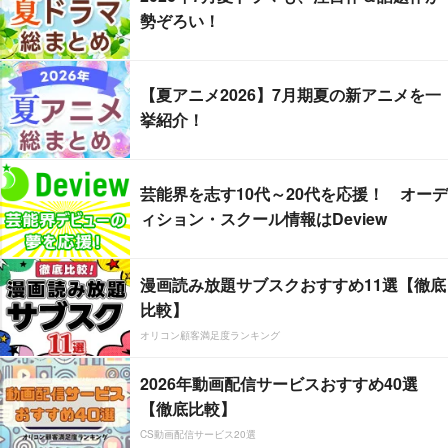
勢ぞろい！
【夏アニメ2026】7月期夏の新アニメを一
挙紹介！
芸能界を志す10代～20代を応援！ オーデ
ィション・スクール情報はDeview
漫画読み放題サブスクおすすめ11選【徹底
比較】
オリコン顧客満足度ランキング
2026年動画配信サービスおすすめ40選
【徹底比較】
CS動画配信サービス20選