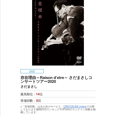
DVD
存在理由～Raison d’etre～ さだまさしコ
ンサートツアー2020
さだまさし
最高順位：
14
位
登場回数：
3
回
※「登場回数」は法人向けサービス・
ORICON BiZ online
で公開
しております週間DVDランキングTOP300のランクイン回数を掲
載しています。