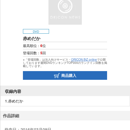
DVD
赤めだか
最高順位：
6
位
登場回数：
5
回
※「登場回数」は法人向けサービス・
ORICON BiZ online
で公開
しております週間DVDランキングTOP300のランクイン回数を掲
載しています。
商品購入
収録内容
1.赤めだか
作品詳細
発売日：2016年03月09日