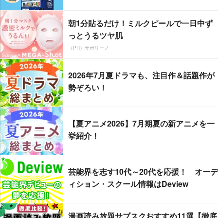
朝1分貼るだけ！ミルクピールで一日中ず
っとうるツヤ肌
（PR）サボリーノ
2026年7月夏ドラマも、注目作＆話題作が
勢ぞろい！
【夏アニメ2026】7月期夏の新アニメを一
挙紹介！
芸能界を志す10代～20代を応援！ オーデ
ィション・スクール情報はDeview
漫画読み放題サブスクおすすめ11選【徹底