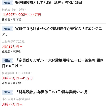
管理職候補として活躍「総務」/年休126日
NEW
株式会社桐井製作所
月給29万4,000円～44万円
正社員 / 東京都
実質年収あげませんか?福利厚生が充実の「ITエンジニ
NEW
ア」
三谷商事株式会社
月給28万円～
正社員 / 東京都
「定員残りわずか!」未経験採用枠/ムービー編集/年間休
NEW
日125日以上
株式会社RIOT GROUP
月給26万円～45万円
正社員 / 愛知県
「開発設計」/年間休日121日/賞与実績5.5ヶ月
NEW
小松開発工業株式会社
月給27万円～