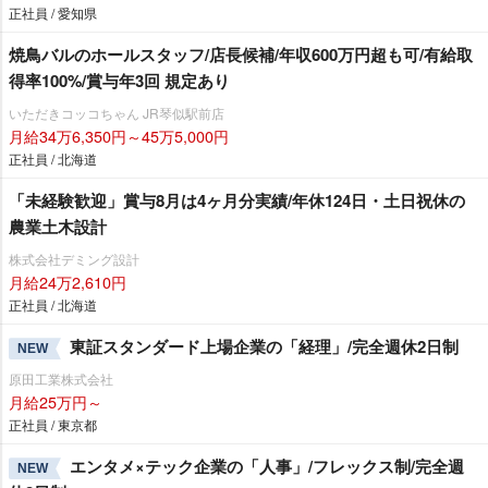
正社員 / 愛知県
焼鳥バルのホールスタッフ/店長候補/年収600万円超も可/有給取
得率100%/賞与年3回 規定あり
いただきコッコちゃん JR琴似駅前店
月給34万6,350円～45万5,000円
正社員 / 北海道
「未経験歓迎」賞与8月は4ヶ月分実績/年休124日・土日祝休の
農業土木設計
株式会社デミング設計
月給24万2,610円
正社員 / 北海道
東証スタンダード上場企業の「経理」/完全週休2日制
NEW
原田工業株式会社
月給25万円～
正社員 / 東京都
エンタメ×テック企業の「人事」/フレックス制/完全週
NEW