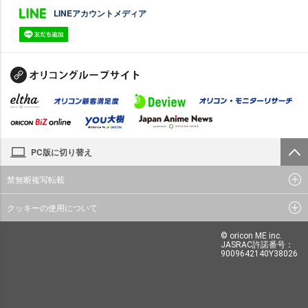
LINEアカウントメディア
PC版に切り替え
禁無断複写転載
クッキーの使用について
© oricon ME inc.
JASRAC許諾番号：
9009642140Y38026