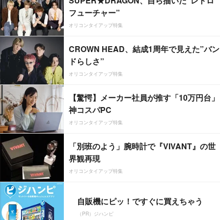
SUPER★DRAGON、自ら描いた”レトロ
フューチャー”
オリコンタイアップ特集
CROWN HEAD、結成1周年で見えた”バン
ドらしさ”
オリコンタイアップ特集
【驚愕】メーカー社員が推す「10万円台」
神コスパPC
オリコンタイアップ特集
「別班のよう」腕時計で『VIVANT』の世
界観再現
オリコンタイアップ特集
自販機にピッ！ですぐに買えちゃう
（PR）ジハンピ