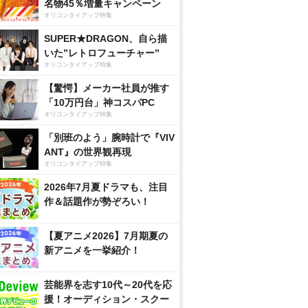
名物45％増量キャンペーン
オリコンタイアップ特集
SUPER★DRAGON、自ら描
いた”レトロフューチャー”
オリコンタイアップ特集
【驚愕】メーカー社員が推す
「10万円台」神コスパPC
オリコンタイアップ特集
「別班のよう」腕時計で『VIV
ANT』の世界観再現
オリコンタイアップ特集
2026年7月夏ドラマも、注目
作＆話題作が勢ぞろい！
【夏アニメ2026】7月期夏の
新アニメを一挙紹介！
芸能界を志す10代～20代を応
援！オーディション・スクー