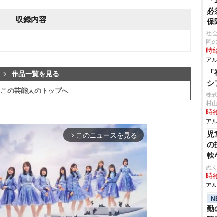
「
必
収録内容
保
社会
岡
時給
アル
「
作品一覧を見る
シ
この芸能人のトップへ
株
村
時給
アル
児
このニュースを見る
arrow_forward_ios
の
軟
ぬく
時給
アル
N
勤