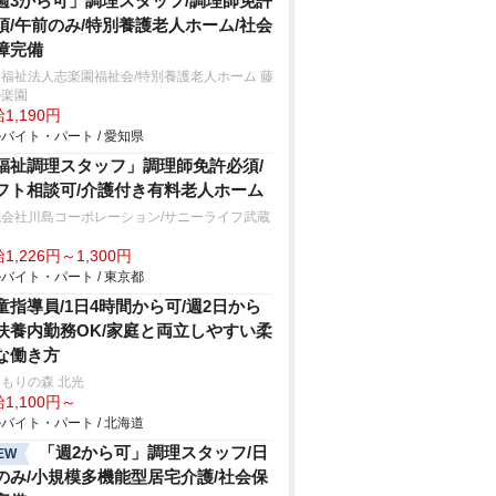
週3から可」調理スタッフ/調理師免許
須/午前のみ/特別養護老人ホーム/社会
障完備
福祉法人志楽園福祉会/特別養護老人ホーム 藤
の楽園
1,190円
バイト・パート / 愛知県
福祉調理スタッフ」調理師免許必須/
フト相談可/介護付き有料老人ホーム
式会社川島コーポレーション/サニーライフ武蔵
山
1,226円～1,300円
バイト・パート / 東京都
童指導員/1日4時間から可/週2日から
扶養内勤務OK/家庭と両立しやすい柔
な働き方
もりの森 北光
1,100円～
バイト・パート / 北海道
「週2から可」調理スタッフ/日
EW
のみ/小規模多機能型居宅介護/社会保