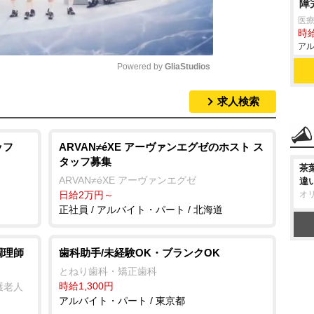
障
医療
時給
アル
Powered by 
GliaStudios
求人検索
M
u
t
ッフ
ARVAN≠éXE アーヴァンエグゼのホスト ス
タッフ募集
e
茶
ARVAN≠éXE アーヴァンエグゼ
違
日給2万円～
オ
正社員 / アルバイト・パート / 北海道
調理師
歯科助手/未経験OK・ブランクOK
とねり歯科・矯正歯科
時給1,300円
護老人
アルバイト・パート / 東京都