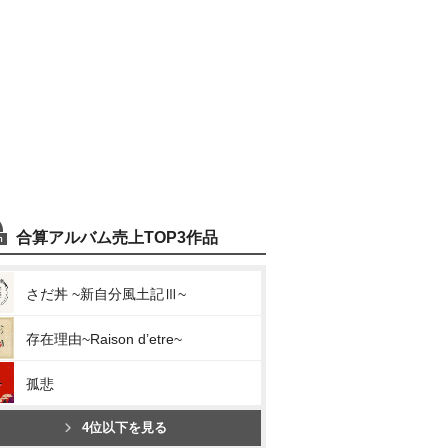
合算アルバム売上TOP3作品
さだ丼 ~新自分風土記Ⅲ~
存在理由~Raison d’etre~
孤悲
4位以下を見る