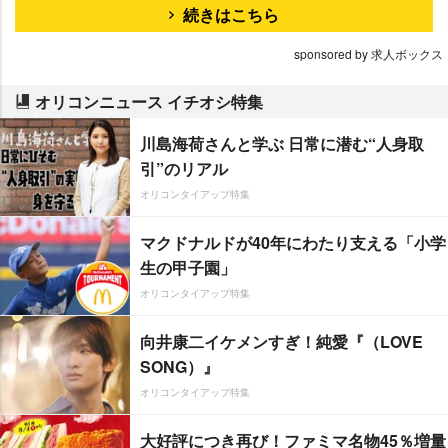
続きはこちら
sponsored by 求人ボックス
オリコンニュース イチオシ特集
川島海荷さんと学ぶ 日常に潜む“人身取
引”のリアル
オリコンタイアップ特集
マクドナルドが40年にわたり支える「小学
生の甲子園」
オリコンタイアップ特集
向井康二イケメンすぎ！純愛『（LOVE
SONG）』
オリコンタイアップ特集
大好評につき再び！ファミマ名物45％増量