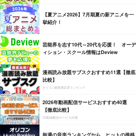
【夏アニメ2026】7月期夏の新アニメを一
挙紹介！
芸能界を志す10代～20代を応援！ オーデ
ィション・スクール情報はDeview
漫画読み放題サブスクおすすめ11選【徹底
比較】
オリコン顧客満足度ランキング
2026年動画配信サービスおすすめ40選
【徹底比較】
CS動画配信サービス20選
毎週の音楽ランキングから、ヒットの推移