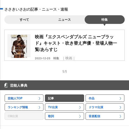
ささきいさおの記事・ニュース・速報
すべて
ニュース
特集
映画『エクスペンダブルズ ニューブラッ
ド』キャスト・吹き替え声優・登場人物一
覧/あらすじ
｜映画｜
2023-12-25
特集
1/1
芸能人事典
芸能人TOP
記事
作品
ランキング情報
TV出演
ドラマ出演
CM出演
歌詞
音楽配信