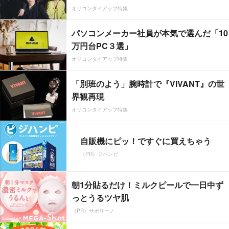
オリコンタイアップ特集
パソコンメーカー社員が本気で選んだ「10
万円台PC３選」
オリコンタイアップ特集
「別班のよう」腕時計で『VIVANT』の世
界観再現
オリコンタイアップ特集
自販機にピッ！ですぐに買えちゃう
（PR）ジハンピ
朝1分貼るだけ！ミルクピールで一日中ず
っとうるツヤ肌
（PR）サボリーノ