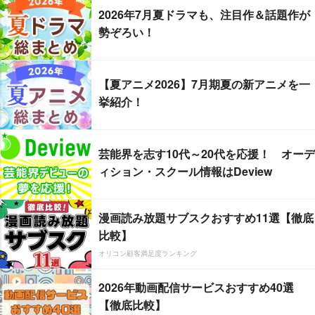
2026年7月夏ドラマも、注目作＆話題作が
勢ぞろい！
【夏アニメ2026】7月期夏の新アニメを一
挙紹介！
芸能界を志す10代～20代を応援！ オーデ
ィション・スクール情報はDeview
漫画読み放題サブスクおすすめ11選【徹底
比較】
オリコン顧客満足度ランキング
2026年動画配信サービスおすすめ40選
【徹底比較】