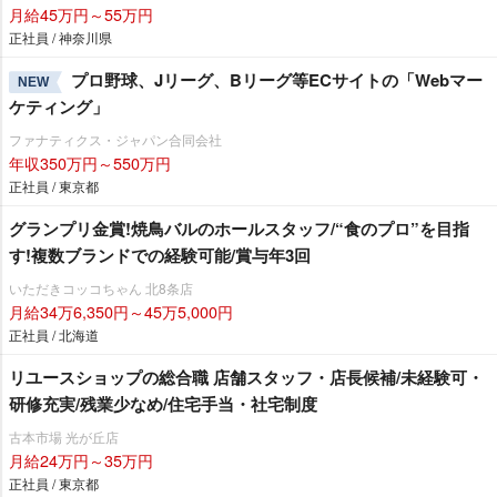
月給45万円～55万円
正社員 / 神奈川県
プロ野球、Jリーグ、Bリーグ等ECサイトの「Webマー
NEW
ケティング」
ファナティクス・ジャパン合同会社
年収350万円～550万円
正社員 / 東京都
グランプリ金賞!焼鳥バルのホールスタッフ/“食のプロ”を目指
す!複数ブランドでの経験可能/賞与年3回
いただきコッコちゃん 北8条店
月給34万6,350円～45万5,000円
正社員 / 北海道
リユースショップの総合職 店舗スタッフ・店長候補/未経験可・
研修充実/残業少なめ/住宅手当・社宅制度
古本市場 光が丘店
月給24万円～35万円
正社員 / 東京都