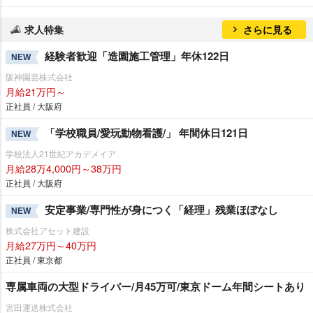
求人特集
さらに見る
経験者歓迎「造園施工管理」年休122日
NEW
阪神園芸株式会社
月給21万円～
正社員 / 大阪府
「学校職員/愛玩動物看護/」 年間休日121日
NEW
学校法人21世紀アカデメイア
月給28万4,000円～38万円
正社員 / 大阪府
安定事業/専門性が身につく「経理」残業ほぼなし
NEW
株式会社アセット建設
月給27万円～40万円
正社員 / 東京都
専属車両の大型ドライバー/月45万可/東京ドーム年間シートあり
宮田運送株式会社