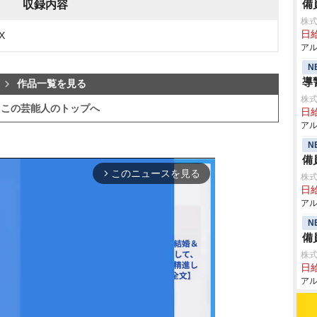
備
収録内容
株式
日給
X
アル
N
導
作品一覧を見る
株式
この芸能人のトップへ
日給
アル
N
備
このニュースを見る
arrow_forward_ios
株式
日給
アル
N
備
株式
日給
アル