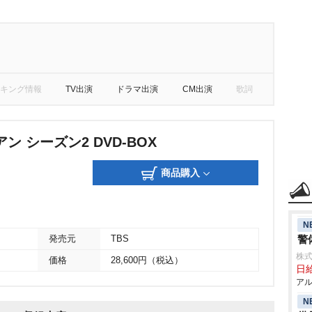
キング情報
TV出演
ドラマ出演
CM出演
歌詞
ン シーズン2 DVD-BOX
商品購入
N
警
発売元
TBS
株式
価格
28,600円（税込）
日給
アル
N