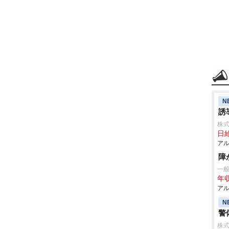
N
誘
株式
日給
アル
障
一
年収
アル
N
警
株式