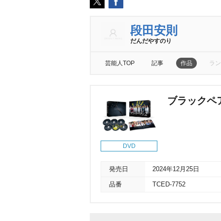
段田安則
だんだやすのり
芸能人TOP
記事
作品
ラン
ブラックペア
DVD
発売日
2024年12月25日
品番
TCED-7752