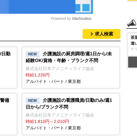
Powered by 
GliaStudios
求人検索
M
茶
違
u
オ
t
/日勤
介護施設の厨房調理/週1日から/未
NEW
経験OK/資格・年齢・ブランク不問
e
株式会社日本アメニティライフ協会
時給1,226円
アルバイト・パート / 東京都
警備
介護施設の看護職員/日勤のみ/週1
NEW
日から/ブランク不問
株式会社日本アメニティライフ協会
時給1,810円～2,010円
アルバイト・パート / 東京都