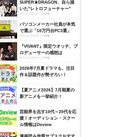
SUPER★DRAGON、自ら描
いた”レトロフューチャー”
オリコンタイアップ特集
パソコンメーカー社員が本気
で選ぶ「10万円台PC3選」
オリコンタイアップ特集
『VIVANT』限定ウオッチ、プ
ロデューサーの感想は
オリコンタイアップ特集
2026年7月夏ドラマも、注目
作＆話題作が勢ぞろい！
【夏アニメ2026】7月期夏の
新アニメを一挙紹介！
芸能界を志す10代～20代を応
援！オーディション・スクー
ル情報はDeview
漫画読み放題サブスクおすす