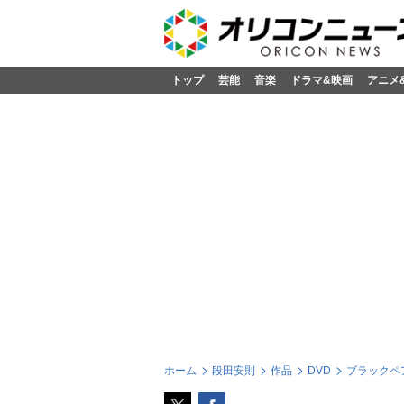
トップ
芸能
音楽
ドラマ&映画
アニメ
ホーム
段田安則
作品
DVD
ブラックペア