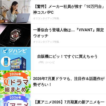
【驚愕】メーカー社員が推す「10万円台」
神コスパPC
オリコンタイアップ特集
一番似合う登場人物は…『VIVANT』限定
ウオッチ
オリコンタイアップ特集
自販機にピッ！ですぐに買えちゃう
（PR）ジハンピ
2026年7月夏ドラマも、注目作＆話題作が
勢ぞろい！
【夏アニメ2026】7月期夏の新アニメを一