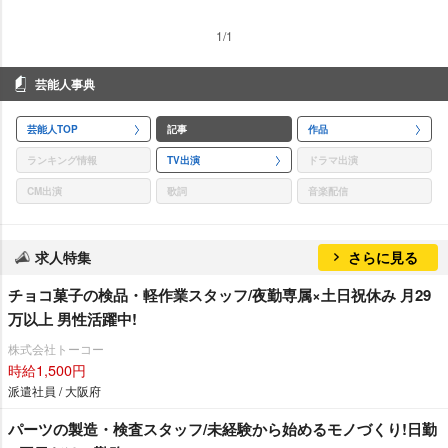
1/1
芸能人事典
芸能人TOP
記事
作品
ランキング情報
TV出演
ドラマ出演
CM出演
歌詞
音楽配信
求人特集
さらに見る
チョコ菓子の検品・軽作業スタッフ/夜勤専属×土日祝休み 月29
万以上 男性活躍中!
株式会社トーコー
時給1,500円
派遣社員 / 大阪府
パーツの製造・検査スタッフ/未経験から始めるモノづくり!日勤