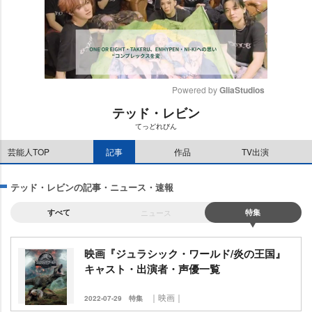
Powered by 
GliaStudios
テッド・レビン
M
てっどれびん
u
t
芸能人TOP
記事
作品
TV出演
e
テッド・レビンの記事・ニュース・速報
すべて
ニュース
特集
映画『ジュラシック・ワールド/炎の王国』
キャスト・出演者・声優一覧
｜映画｜
2022-07-29
特集