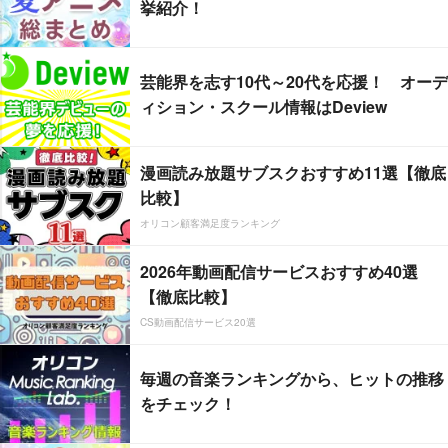
挙紹介！
芸能界を志す10代～20代を応援！ オーデ
ィション・スクール情報はDeview
漫画読み放題サブスクおすすめ11選【徹底
比較】
オリコン顧客満足度ランキング
2026年動画配信サービスおすすめ40選
【徹底比較】
CS動画配信サービス20選
毎週の音楽ランキングから、ヒットの推移
をチェック！