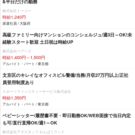
&平日だけの勤務
株式会社トーコー
時給1,240円
派遣社員 / 大阪府
高級ファミリー向けマンションのコンシェルジュ/週3日～OK!未
経験スタート歓迎 土日祝は時給UP
株式会社ベアーズ
時給1,400円～1,500円
アルバイト・パート / 東京都
文京区のキレイなオフィスビル警備/当務/月収27万円以上/正社
員登用制度あり
スターツファシリティーサービス株式会社
時給1,350円
アルバイト・パート / 東京都
ベビーシッター/履歴書不要・即日勤務OK/WEB面接で当日内定
も可/直行直帰OK/週1～OK
株式会社アズスタッフ わんぱくランド