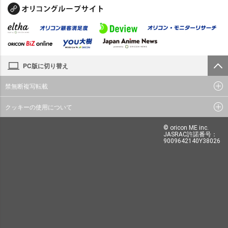
PC版に切り替え
禁無断複写転載
クッキーの使用について
© oricon ME inc.
JASRAC許諾番号：
9009642140Y38026