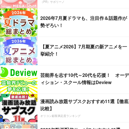
（PR）サボリーノ
2026年7月夏ドラマも、注目作＆話題作が
勢ぞろい！
【夏アニメ2026】7月期夏の新アニメを一
挙紹介！
芸能界を志す10代～20代を応援！ オーデ
ィション・スクール情報はDeview
漫画読み放題サブスクおすすめ11選【徹底
比較】
オリコン顧客満足度ランキング