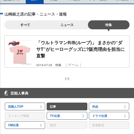
山崎銀之丞の記事・ニュース・速報
すべて
ニュース
特集
「ウルトラマンR/B(ルーブ)」 まさかの“ダ
サT”がヒーローグッズに?販売理由を担当に
直撃
｜ゲーム｜
2018-07-28
特集
1/1
芸能人事典
芸能人TOP
記事
作品
ランキング情報
TV出演
ドラマ出演
CM出演
歌詞
音楽配信