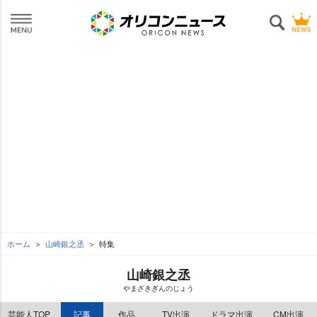
ホーム
山崎銀之丞
特集
山崎銀之丞
まざきぎんのじょう
芸能人TOP
記事
作品
TV出演
ドラマ出演
CM出演