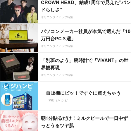
CROWN HEAD、結成1周年で見えた”バン
ドらしさ”
オリコンタイアップ特集
パソコンメーカー社員が本気で選んだ「10
万円台PC３選」
オリコンタイアップ特集
「別班のよう」腕時計で『VIVANT』の世
界観再現
オリコンタイアップ特集
自販機にピッ！ですぐに買えちゃう
（PR）ジハンピ
朝1分貼るだけ！ミルクピールで一日中ず
っとうるツヤ肌