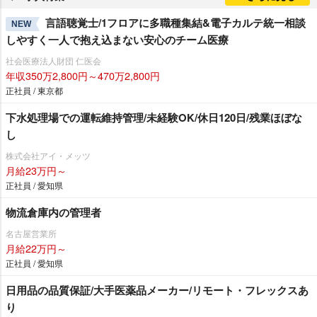
言語聴覚士/1フロアに多職種集結&電子カルテ統一相談
NEW
しやすく一人で抱え込まない安心のチーム医療
社会医療法人財団 仁医会
年収350万2,800円～470万2,800円
正社員 / 東京都
下水処理場での運転維持管理/未経験OK/休日120日/残業ほぼな
し
株式会社アイ・メッツ
月給23万円～
正社員 / 愛知県
物流倉庫内の管理者
名古屋営業所
月給22万円～
正社員 / 愛知県
日用品の品質保証/大手医薬品メーカー/リモート・フレックスあ
り