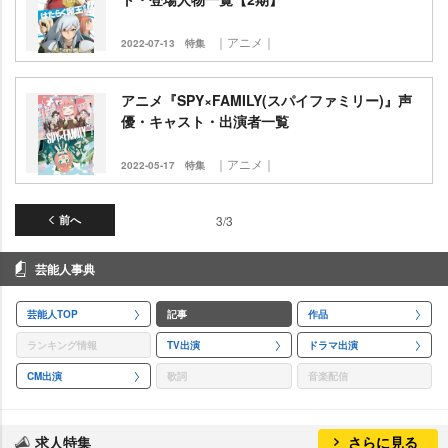
｜アニメ｜
2022-07-13
特集
アニメ『SPY×FAMILY(スパイファミリー)』声
優・キャスト・出演者一覧
｜アニメ｜
2022-05-17
特集
前へ
3/3
芸能人事典
芸能人TOP
記事
作品
ランキング情報
TV出演
ドラマ出演
CM出演
歌詞
音楽配信
求人特集
さらに見る