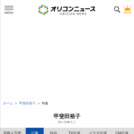
ホーム
甲斐田裕子
特集
甲斐田裕子
かいだゆうこ
芸能人TOP
記事
作品
TV出演
ドラマ出演
CM出演