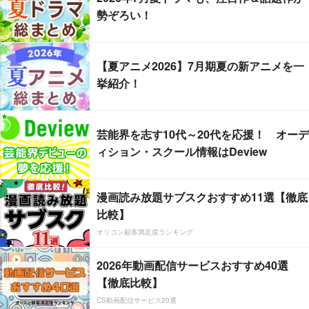
勢ぞろい！
【夏アニメ2026】7月期夏の新アニメを一
挙紹介！
芸能界を志す10代～20代を応援！ オーデ
ィション・スクール情報はDeview
漫画読み放題サブスクおすすめ11選【徹底
比較】
オリコン顧客満足度ランキング
2026年動画配信サービスおすすめ40選
【徹底比較】
CS動画配信サービス20選