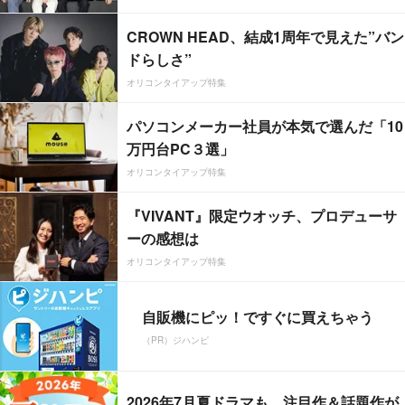
CROWN HEAD、結成1周年で見えた”バン
ドらしさ”
オリコンタイアップ特集
パソコンメーカー社員が本気で選んだ「10
万円台PC３選」
オリコンタイアップ特集
『VIVANT』限定ウオッチ、プロデューサ
ーの感想は
オリコンタイアップ特集
自販機にピッ！ですぐに買えちゃう
（PR）ジハンピ
2026年7月夏ドラマも、注目作＆話題作が