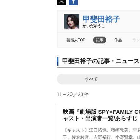
甲斐田裕子
かいだゆうこ
芸能人TOP
記事
作品
ラン
甲斐田裕子の記事・ニュース
すべて
11～20／28
件
映画『劇場版 SPY×FAMILY C
ャスト・出演者一覧/あらすじ
【キャスト】江口拓也、種崎敦美、早
子、佐倉綾音、吉野裕行、小野賢章、