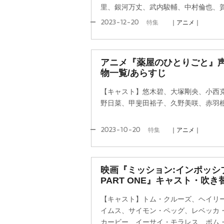
里、銀河万丈、武内駿輔、中村倫也、
2023-12-20
特集
｜アニメ｜
アニメ『薬屋のひとりごと』
物一覧/あらすじ
【キャスト】悠木碧、大塚剛央、小西
野日菜、甲斐田裕子、久野美咲、赤羽
2023-10-20
特集
｜アニメ｜
映画『ミッション:インポッシ
PART ONE』キャスト・吹
【キャスト】トム・クルーズ、ヘイリ
イムス、サイモン・ペッグ、レベッカ
カービー、イーサイ・モラレス、ポム