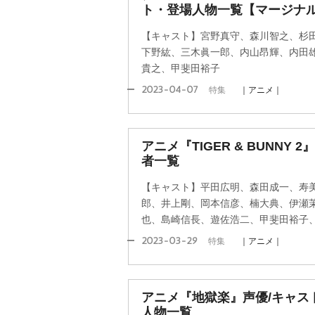
ト・登場人物一覧【マージナ
【キャスト】宮野真守、森川智之、杉
下野紘、三木眞一郎、内山昂輝、内田
貴之、甲斐田裕子
2023-04-07
特集
｜アニメ｜
アニメ『TIGER & BUNNY
者一覧
【キャスト】平田広明、森田成一、寿
郎、井上剛、岡本信彦、楠大典、伊瀬
也、島崎信長、遊佐浩二、甲斐田裕子
2023-03-29
特集
｜アニメ｜
アニメ『地獄楽』声優/キャス
人物一覧