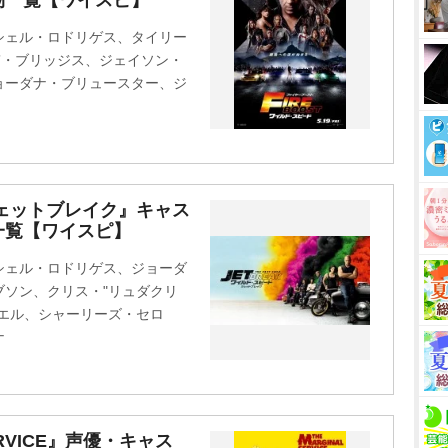
物一覧【ワイスピ】
u
t
シェル・ロドリゲス、タイリー
e
”・ブリッジス、ジェイソン・
ョーダナ・ブリュースター、ジ
ェットブレイク』キャス
一覧【ワイスピ】
シェル・ロドリゲス、ジョーダ
ソン、クリス・"リュダクリ
エル、シャーリーズ・セロ
ナ
ERVICE』声優・キャス