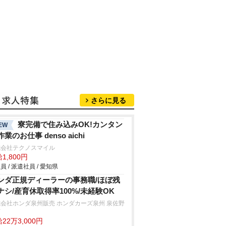
さらに見る
寮完備で住み込みOK!カンタン
EW
業のお仕事 denso aichi
式会社テクノスマイル
1,800円
員 / 派遣社員 / 愛知県
ンダ正規ディーラーの事務職/ほぼ残
ナシ/産育休取得率100%/未経験OK
会社ホンダ泉州販売 ホンダカーズ泉州 泉佐野
店
22万3,000円