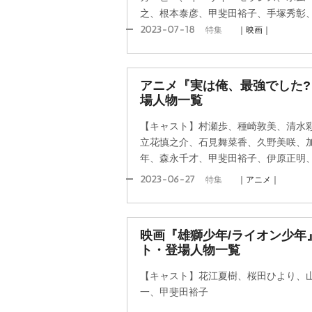
之、根本泰彦、甲斐田裕子、手塚秀彰
2023-07-18
特集
｜映画｜
アニメ『実は俺、最強でした
場人物一覧
【キャスト】村瀬歩、種崎敦美、清水
立花慎之介、石見舞菜香、久野美咲、
年、森永千才、甲斐田裕子、伊原正明
2023-06-27
特集
｜アニメ｜
映画『雄獅少年/ライオン少年
ト・登場人物一覧
【キャスト】花江夏樹、桜田ひより、
一、甲斐田裕子