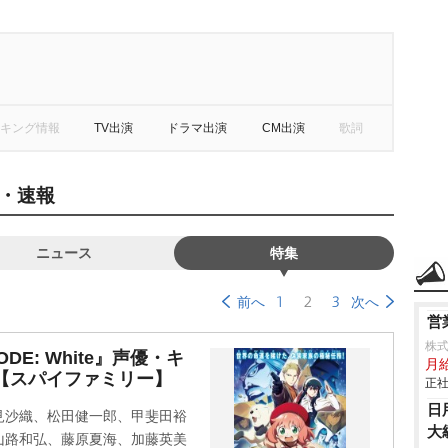
キング情報
TV出演
ドラマ出演
CM出演
歌詞
・速報
ニュース
特集
1
2
3
前へ
次へ
営
株
ODE: White』声優・キ
月給
【スパイファミリー】
正社
日
見沙織、松田健一郎、甲斐田裕
大
山路和弘、藤原夏海、加藤英美