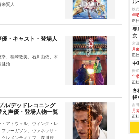
ル
賀来賢人
株
年収
正社
専
京
声優・キャスト・登場人
宮
月
正社
克幸、種崎敦美、石川由依、木
中
根健治
株
年収
正社
各
帳
ブル/デッドレコニング
吉田
月
き替え声優・登場人物一覧
正社
ー・アトウェル、ヴィング・レ
・ファーガソン、ヴァネッサ・
・クレメンティエフ、森川智