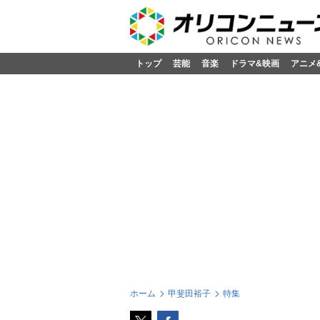
トップ
芸能
音楽
ドラマ&映画
アニメ
ホーム
甲斐田裕子
特集