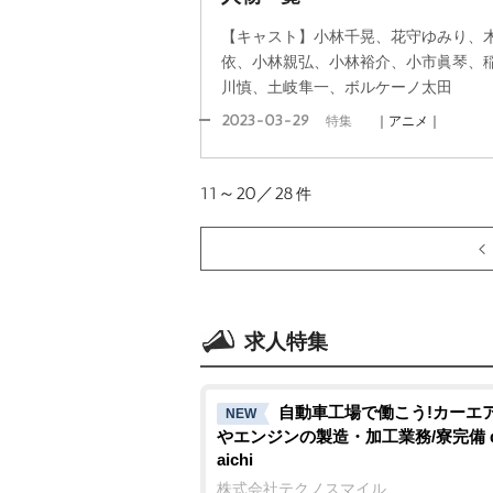
【キャスト】小林千晃、花守ゆみり、
依、小林親弘、小林裕介、小市眞琴、
川慎、土岐隼一、ボルケーノ太田
2023-03-29
特集
｜アニメ｜
11～20／28
件
求人特集
自動車工場で働こう!カーエ
NEW
エンジンの製造・加工業務/寮完備 d
aichi
株式会社テクノスマイル