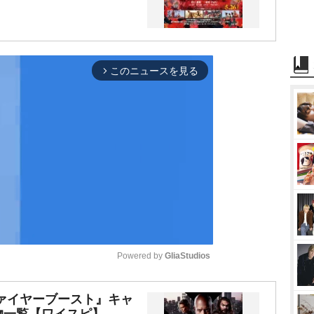
このニュースを見る
arrow_forward_ios
Powered by 
GliaStudios
M
ァイヤーブースト』キャ