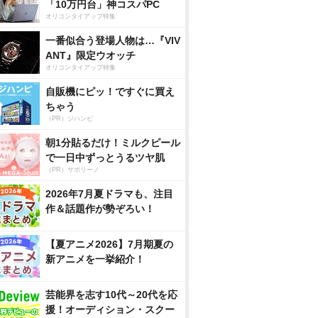
「10万円台」神コスパPC
オリコンタイアップ特集
一番似合う登場人物は…『VIV
ANT』限定ウオッチ
オリコンタイアップ特集
自販機にピッ！ですぐに買え
ちゃう
（PR）ジハンピ
朝1分貼るだけ！ミルクピール
で一日中ずっとうるツヤ肌
（PR）サボリーノ
2026年7月夏ドラマも、注目
作＆話題作が勢ぞろい！
【夏アニメ2026】7月期夏の
新アニメを一挙紹介！
芸能界を志す10代～20代を応
援！オーディション・スクー