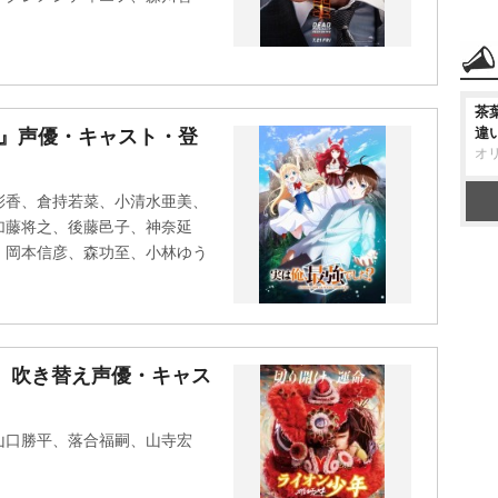
、
茶
違
?』声優・キャスト・登
オ
彩香、倉持若菜、小清水亜美、
加藤将之、後藤邑子、神奈延
、岡本信彦、森功至、小林ゆう
』吹き替え声優・キャス
山口勝平、落合福嗣、山寺宏