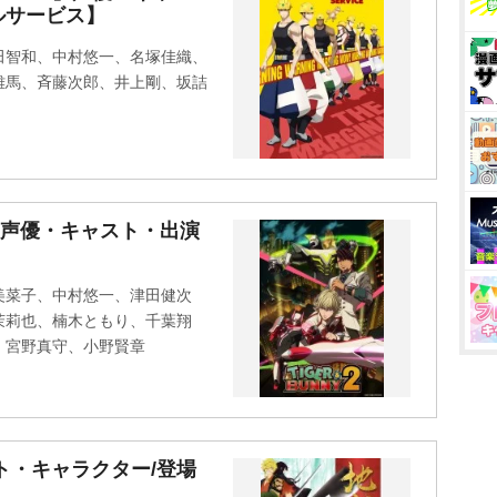
ルサービス】
田智和、中村悠一、名塚佳織、
雄馬、斉藤次郎、井上剛、坂詰
 2』声優・キャスト・出演
美菜子、中村悠一、津田健次
茉莉也、楠木ともり、千葉翔
、宮野真守、小野賢章
ト・キャラクター/登場