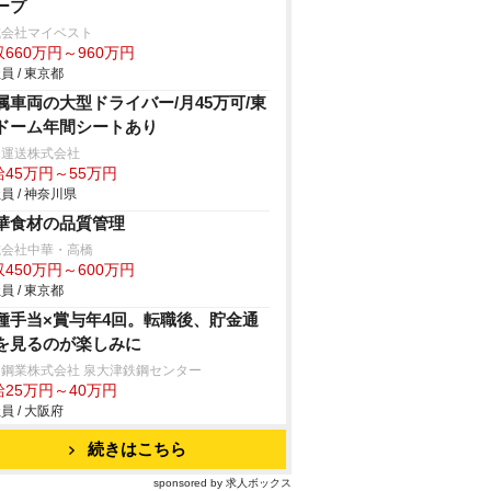
ープ
式会社マイベスト
660万円～960万円
員 / 東京都
属車両の大型ドライバー/月45万可/東
ドーム年間シートあり
田運送株式会社
給45万円～55万円
員 / 神奈川県
華食材の品質管理
式会社中華・高橋
450万円～600万円
員 / 東京都
種手当×賞与年4回。転職後、貯金通
を見るのが楽しみに
鋼業株式会社 泉大津鉄鋼センター
給25万円～40万円
員 / 大阪府
続きはこちら
sponsored by 求人ボックス