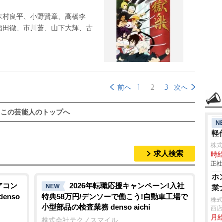
木村良平、小野賢章、高橋李
稲田徹、市川蒼、山下大輝、古
1
2
3
前へ
次へ
この芸能人のトップへ
N
軽作
株
求人検索
時給
正社
ホ
アコン
2026年転職応援キャンペーン!入社
NEW
業
enso
特典58万円/デンソーで働こう!自動車工場で
株式
小型部品の検査業務 denso aichi
西
月給
株式会社テクノスマイル