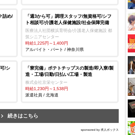
ク詰め/
「週3から可」調理スタッフ/無資格可/シフ
ト相談可/介護老人保健施設/社会保障完備
医療法人社団横浜育明会/介護老人保健施設 都
筑シニアセンター
時給1,225円～1,400円
アルバイト・パート / 神奈川県
可/シ
「寮完備」ポテトチップスの製造/即入寮/製
造・工場/日勤/日払い/工場・製造
株式会社京栄センター
時給1,230円～1,538円
派遣社員 / 北海道
続きはこちら
sponsored by 求人ボックス