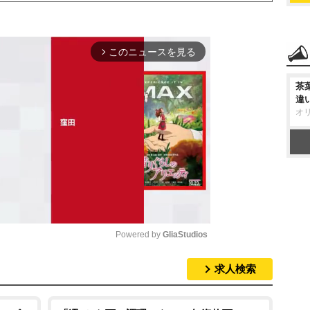
このニュースを見る
arrow_forward_ios
茶
違
オ
Powered by 
GliaStudios
求人検索
M
u