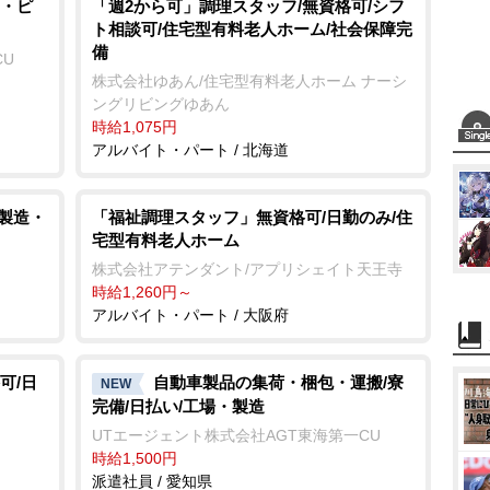
t
・ピ
「週2から可」調理スタッフ/無資格可/シフ
ト相談可/住宅型有料老人ホーム/社会保障完
e
備
CU
株式会社ゆあん/住宅型有料老人ホーム ナーシ
ングリビングゆあん
時給1,075円
アルバイト・パート / 北海道
/製造・
「福祉調理スタッフ」無資格可/日勤のみ/住
宅型有料老人ホーム
株式会社アテンダント/アプリシェイト天王寺
時給1,260円～
アルバイト・パート / 大阪府
可/日
自動車製品の集荷・梱包・運搬/寮
NEW
完備/日払い/工場・製造
UTエージェント株式会社AGT東海第一CU
時給1,500円
派遣社員 / 愛知県