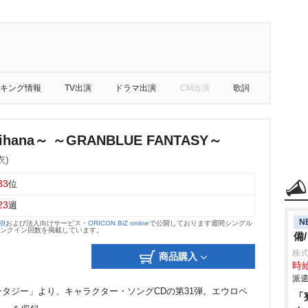
キング情報
TV出演
ドラマ出演
CM出演
歌詞
hana～ ～GRANBLUE FANTASY～
衣)
33
位
23
週
N
大樹
および法人向けサービス・
ORICON BiZ online
で公開しております週間シングル
のランクイン回数を掲載しています。
備
株
商品購入
時給
派遣
タジー」より、キャラクター・ソングCDの第31弾。エウロペ
「