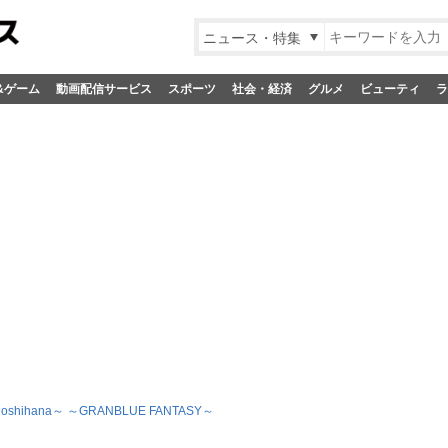
ニュース・特集
&ゲーム
動画配信サービス
スポーツ
社会・経済
グルメ
ビューティ
ラ
shihana～ ～GRANBLUE FANTASY～