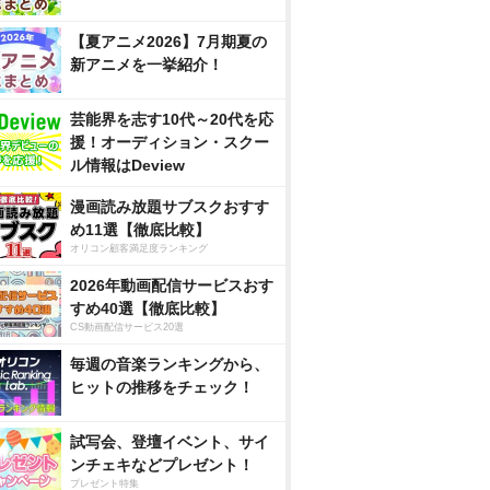
【夏アニメ2026】7月期夏の
新アニメを一挙紹介！
芸能界を志す10代～20代を応
援！オーディション・スクー
ル情報はDeview
漫画読み放題サブスクおすす
め11選【徹底比較】
オリコン顧客満足度ランキング
2026年動画配信サービスおす
すめ40選【徹底比較】
CS動画配信サービス20選
毎週の音楽ランキングから、
ヒットの推移をチェック！
試写会、登壇イベント、サイ
ンチェキなどプレゼント！
プレゼント特集