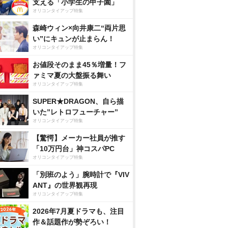
支える「小学生の甲子園」
オリコンタイアップ特集
森崎ウィン×向井康二“両片思
い”にキュンが止まらん！
オリコンタイアップ特集
お値段そのまま45％増量！フ
ァミマ夏の大盤振る舞い
オリコンタイアップ特集
SUPER★DRAGON、自ら描
いた”レトロフューチャー”
オリコンタイアップ特集
【驚愕】メーカー社員が推す
「10万円台」神コスパPC
オリコンタイアップ特集
「別班のよう」腕時計で『VIV
ANT』の世界観再現
オリコンタイアップ特集
2026年7月夏ドラマも、注目
作＆話題作が勢ぞろい！