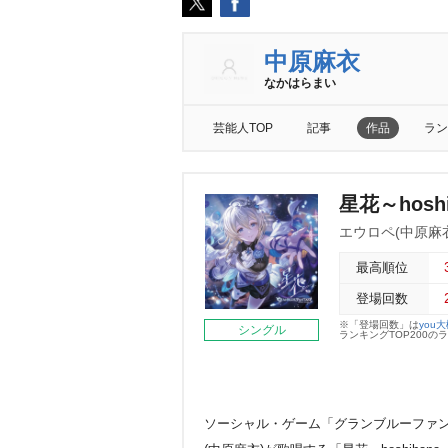
中原麻衣
なかはらまい
芸能人TOP
記事
作品
ラン
星花～hoshi
エウロペ(中原麻
最高順位
登場回数
※「登場回数」は
you
シングル
ランキングTOP200
ソーシャル・ゲーム「グランブルーファン