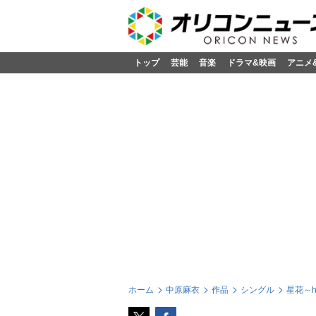
トップ
芸能
音楽
ドラマ&映画
アニメ
ホーム
中原麻衣
作品
シングル
星花～ho