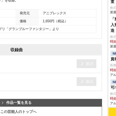
a～」を収録。
査
株
派遣
発売元
アニプレックス
「
価格
1,650円（税込）
入
・アプリ「グランブルーファンタジー」より
造
株
時給
派遣
収録曲
N
資
歌詞
医療
時給
アル
歌詞
N
可
株式
時給
作品一覧を見る
アル
この芸能人のトップへ