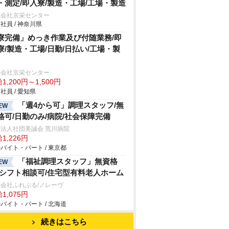
・測定/即入寮/製造・工場/工場・製造
式会社京栄センター
社員 / 神奈川県
寮完備」めっき作業及び付随業務/即
寮/製造・工場/日勤/日払い/工場・製
式会社京栄センター
1,200円～1,500円
社員 / 愛知県
「週4から可」調理スタッフ/無
EW
格可/日勤のみ/病院/社会保障完備
法人社団美誠会 荒川病院
1,226円
バイト・パート / 東京都
「福祉調理スタッフ」無資格
EW
/シフト相談可/住宅型有料老人ホーム
会社ふれぶる/ノレーヴ
1,075円
バイト・パート / 北海道
続きはこちら