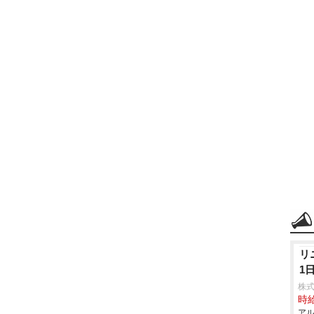
リ
1
株
時給
アル