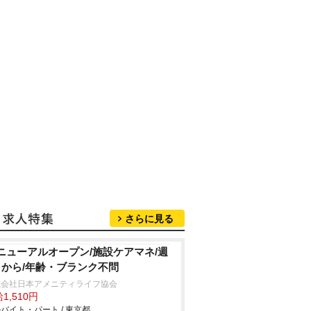
さらに見る
ニューアルオープン/施設ケアマネ/週
日から/年齢・ブランク不問
式会社日本アメニティライフ協会
1,510円
バイト・パート / 東京都