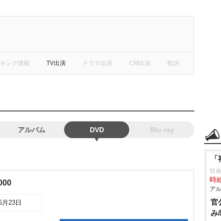
キング情報
TV出演
ドラマ出演
CM出演
歌詞
アルバム
DVD
Blu-ray
「
社会
時給
00
アル
官
06月23日
み