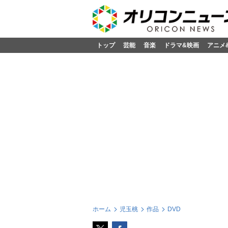
トップ
芸能
音楽
ドラマ&映画
アニメ
ホーム
児玉桃
作品
DVD