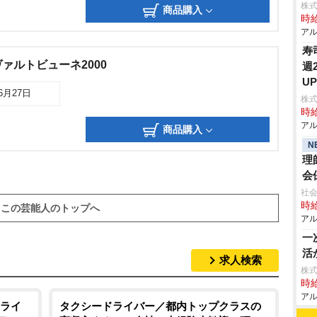
株式
商品購入
時給
アル
寿
ァルトビューネ2000
週
UP
06月27日
株
時給
アル
商品購入
N
理
会
社
時給
この芸能人のトップへ
アル
一
活
求人検索
株式
時給
アル
ライ
タクシードライバー／都内トップクラスの