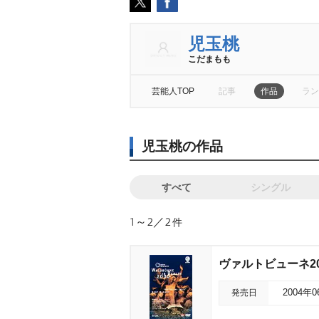
児玉桃
こだまもも
芸能人TOP
記事
作品
ラン
児玉桃の作品
すべて
シングル
1～2／2
件
ヴァルトビューネ20
発売日
2004年