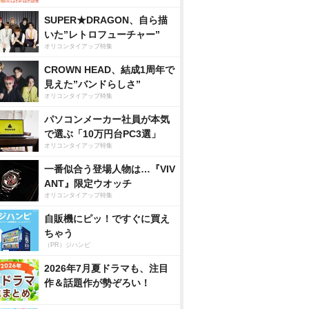
SUPER★DRAGON、自ら描
いた”レトロフューチャー”
オリコンタイアップ特集
CROWN HEAD、結成1周年で
見えた”バンドらしさ”
オリコンタイアップ特集
パソコンメーカー社員が本気
で選ぶ「10万円台PC3選」
オリコンタイアップ特集
一番似合う登場人物は…『VIV
ANT』限定ウオッチ
オリコンタイアップ特集
自販機にピッ！ですぐに買え
ちゃう
（PR）ジハンピ
2026年7月夏ドラマも、注目
作＆話題作が勢ぞろい！