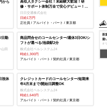
高収入タクシー会社！未経験大歓迎！研
0円から
修・サポート体制万全で安心デビュー！月
収100万円超も可能！
日日交通株式会社
日給1万円
正社員 / アルバイト・パート / 東京都
茶
/日勤
商品問合せのコールセンター/週休3日OK/シ
違
フトが選べる/池袋駅2分
オ
小山田
株式会社ベルシステム24
時給1,300円
アルバイト・パート / 契約社員 / 東京都
日祝休
クレジットカードのコールセンター/短期来
年4月末まで/開始日調整OK
株式会社ベルシステム24
時給1,640円
アルバイト・パート / 契約社員 / 東京都