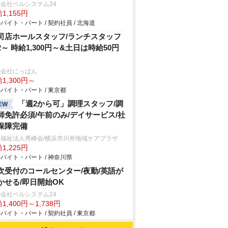
会社ベルシステム24
1,155円
バイト・パート / 契約社員 / 北海道
司店ホールスタッフ/ランチスタッフ
2～ 時給1,300円～&土日は時給50円
式会社にっぱん
1,300円～
バイト・パート / 東京都
「週2から可」調理スタッフ/調
EW
師免許必須/午前のみ/デイサービス/社
保障完備
会福祉法人秀峰会/横浜市川井地域ケアプラザ
1,225円
バイト・パート / 神奈川県
次受付のコールセンター/夜勤/英語が
かせる/即日開始OK
会社ベルシステム24
1,400円～1,738円
バイト・パート / 契約社員 / 東京都