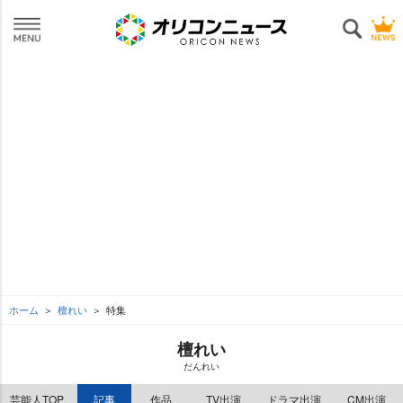
ホーム
檀れい
特集
檀れい
だんれい
芸能人TOP
記事
作品
TV出演
ドラマ出演
CM出演