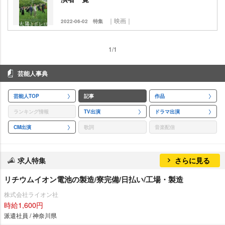
｜映画｜
2022-06-02
特集
1/1
芸能人事典
芸能人TOP
記事
作品
ランキング情報
TV出演
ドラマ出演
CM出演
歌詞
音楽配信
求人特集
さらに見る
リチウムイオン電池の製造/寮完備/日払い/工場・製造
株式会社ライオン社
時給1,600円
派遣社員 / 神奈川県