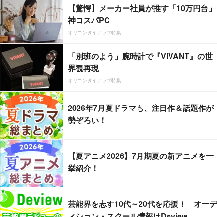
【驚愕】メーカー社員が推す「10万円台」
神コスパPC
オリコンタイアップ特集
「別班のよう」腕時計で『VIVANT』の世
界観再現
オリコンタイアップ特集
2026年7月夏ドラマも、注目作＆話題作が
勢ぞろい！
【夏アニメ2026】7月期夏の新アニメを一
挙紹介！
芸能界を志す10代～20代を応援！ オーデ
ィション・スクール情報はDeview