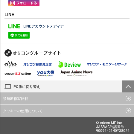
LINE
LINEアカウントメディア
PC版に切り替え
禁無断複写転載
クッキーの使用について
© oricon ME inc.
JASRAC許諾番号：
9009642140Y38026