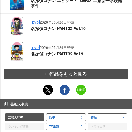
名探偵コナン エピソード“ZERO”工藤新一水族館
事件
2026年06月26日発売
DVD
名探偵コナン PART32 Vol.10
2026年05月29日発売
DVD
名探偵コナン PART32 Vol.9
作品をもっと見る
芸能人事典
芸能人TOP
記事
作品
ランキング情報
TV出演
ドラマ出演