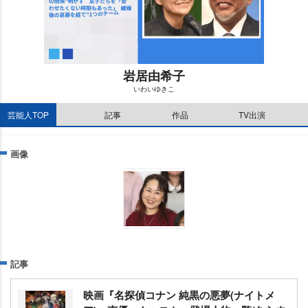
居由希子
いわいゆきこ
M
芸能人TOP
記事
作品
TV出演
u
t
e
画像
記事
映画『名探偵コナン 純黒の悪夢(ナイトメ