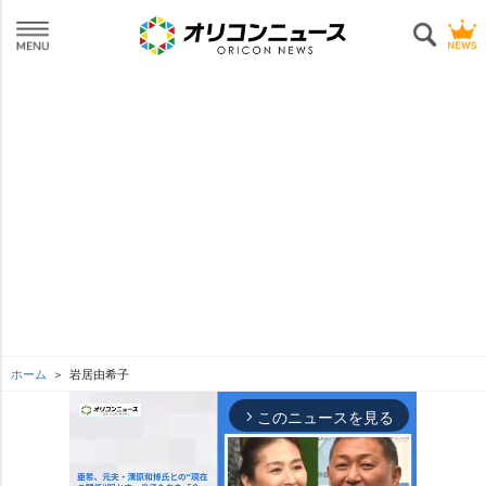
ホーム
居由希子
このニュースを見る
arrow_forward_ios