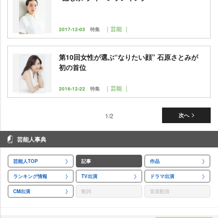
｜芸能 ｜
2017-12-03
特集
第10回女性が選ぶ“なりたい顔” 石原さとみが
初の首位
｜芸能 ｜
2016-12-22
特集
1/2
次へ
芸能人事典
芸能人TOP
記事
作品
ランキング情報
TV出演
ドラマ出演
CM出演
歌詞
音楽配信