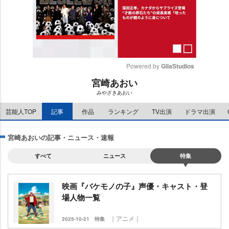
Powered by 
GliaStudios
宮崎あおい
M
みやざきあおい
u
t
芸能人TOP
記事
作品
ランキング
TV出演
ドラマ出演
e
宮崎あおいの記事・ニュース・速報
すべて
ニュース
特集
映画『バケモノの子』声優・キャスト・登
場人物一覧
｜アニメ｜
2025-10-21
特集