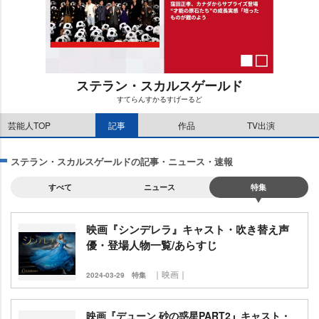
ステラン・スカルスゲールド
すてらんすかるすげーるど
M
芸能人TOP
記事
作品
TV出演
u
t
e
ステラン・スカルスゲールドの記事・ニュース・速報
すべて
ニュース
特集
映画『シンデレラ』キャスト・吹き替え声
優・登場人物一覧/あらすじ
｜映画｜
2024-03-29
特集
映画『デューン 砂の惑星PART2』キャスト・