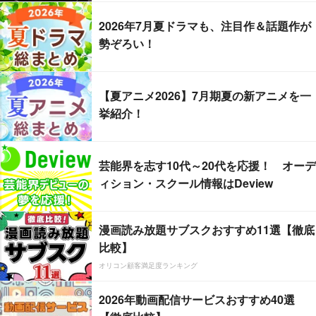
2026年7月夏ドラマも、注目作＆話題作が
勢ぞろい！
【夏アニメ2026】7月期夏の新アニメを一
挙紹介！
芸能界を志す10代～20代を応援！ オーデ
ィション・スクール情報はDeview
漫画読み放題サブスクおすすめ11選【徹底
比較】
オリコン顧客満足度ランキング
2026年動画配信サービスおすすめ40選