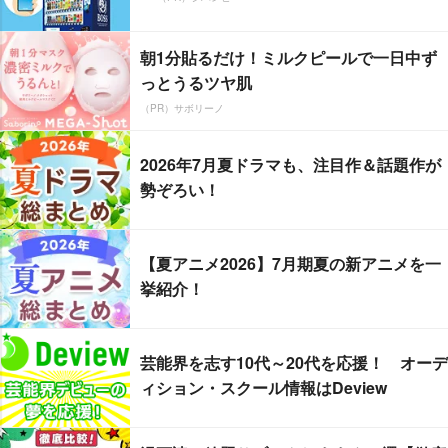
朝1分貼るだけ！ミルクピールで一日中ず
っとうるツヤ肌
（PR）サボリーノ
2026年7月夏ドラマも、注目作＆話題作が
勢ぞろい！
【夏アニメ2026】7月期夏の新アニメを一
挙紹介！
芸能界を志す10代～20代を応援！ オーデ
ィション・スクール情報はDeview