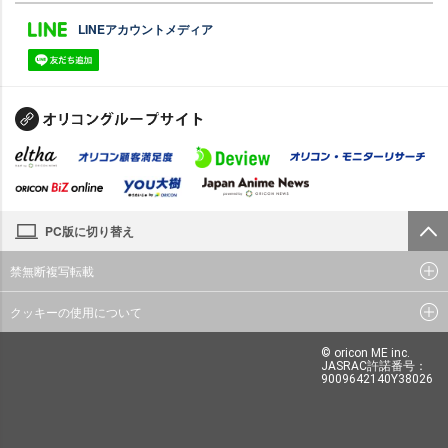
LINEアカウントメディア
PC版に切り替え
禁無断複写転載
クッキーの使用について
© oricon ME inc.
JASRAC許諾番号：
9009642140Y38026