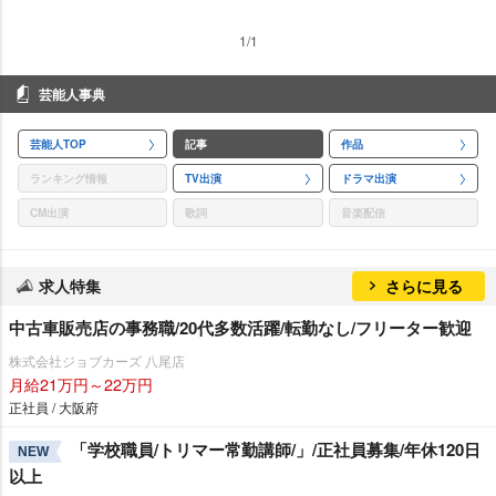
1/1
芸能人事典
芸能人TOP
記事
作品
ランキング情報
TV出演
ドラマ出演
CM出演
歌詞
音楽配信
求人特集
さらに見る
中古車販売店の事務職/20代多数活躍/転勤なし/フリーター歓迎
株式会社ジョブカーズ 八尾店
月給21万円～22万円
正社員 / 大阪府
「学校職員/トリマー常勤講師/」/正社員募集/年休120日
NEW
以上