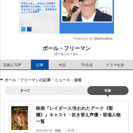
Powered by 
GliaStudios
ポール・フリーマン
M
ぽーるふりーまん
u
t
芸能人TOP
記事
作品
TV出演
ドラマ出演
e
ポール・フリーマンの記事・ニュース・速報
すべて
ニュース
特集
映画『レイダース/失われたアーク《聖
櫃》』キャスト・吹き替え声優・登場人物
一覧
｜映画｜
2023-05-18
特集