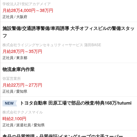
学校法人21世紀アカデメイア
月給28万4,000円～38万円
正社員 / 大阪府
施設警備/交通誘導警備/車両誘導 大手オフィスビルの警備スタッ
フ
株式会社ライジングサンセキュリティーサービス 蒲田BASE
月給28万円～35万円
正社員 / 東京都
物流倉庫内作業
弥冨営業所
月給22万円～27万円
正社員 / 愛知県
トヨタ自動車 田原工場で部品の検査/特典168万/tutumi
NEW
株式会社テクノスマイル
時給2,100円
正社員 / 派遣社員 / 愛知県
食品の品質管理・品質保証/イオングループの大手スーパー