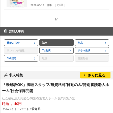
｜映画｜
2022-05-18
特集
1/1
芸能人事典
芸能人TOP
記事
作品
ランキング情報
TV出演
ドラマ出演
CM出演
歌詞
音楽配信
求人特集
さらに見る
「未経験OK」調理スタッフ/無資格可/日勤のみ/特別養護老人ホ
ーム/社会保障完備
社会福祉法人共愛会/特別養護老人ホーム 第2共愛の里
時給1,140円
アルバイト・パート / 愛知県