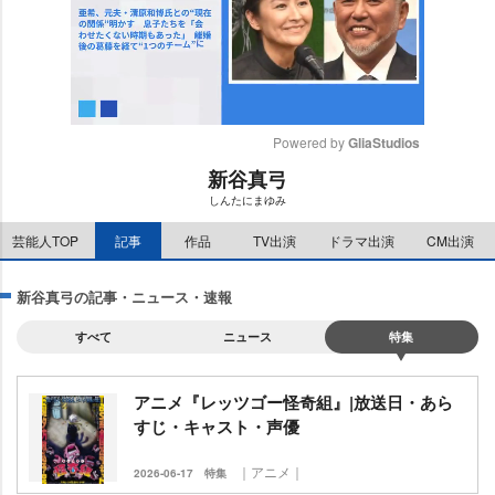
Powered by 
GliaStudios
新谷真弓
M
しんたにまゆみ
u
t
芸能人TOP
記事
作品
TV出演
ドラマ出演
CM出演
e
新谷真弓の記事・ニュース・速報
すべて
ニュース
特集
アニメ『レッツゴー怪奇組』|放送日・あら
すじ・キャスト・声優
｜アニメ｜
2026-06-17
特集