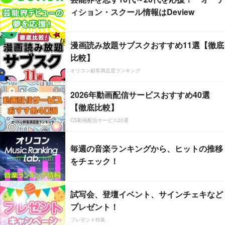
ィション・スクール情報はDeview
漫画読み放題サブスクおすすめ11選【徹底
比較】
オリコン顧客満足度ランキング
2026年動画配信サービスおすすめ40選
【徹底比較】
CS動画配信サービス20選
毎週の音楽ランキングから、ヒットの推移
をチェック！
試写会、登壇イベント、サインチェキなど
プレゼント！
プレゼント特集