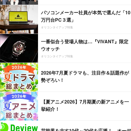
パソコンメーカー社員が本気で選んだ「10
万円台PC３選」
オリコンタイアップ特集
一番似合う登場人物は…『VIVANT』限定
ウオッチ
オリコンタイアップ特集
2026年7月夏ドラマも、注目作＆話題作が
勢ぞろい！
【夏アニメ2026】7月期夏の新アニメを一
挙紹介！
芸能界を志す10代～20代を応援！ オーデ