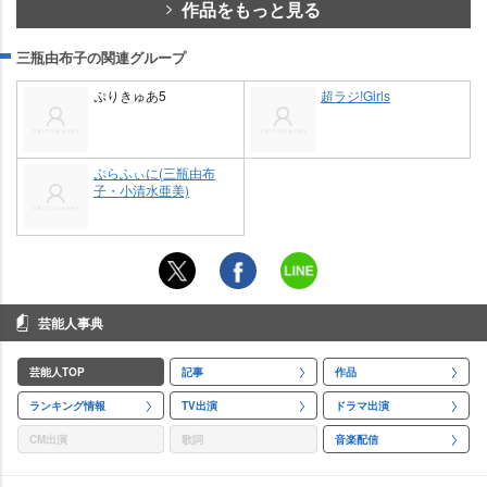
作品をもっと見る
三瓶由布子の関連グループ
ぷりきゅあ5
超ラジ!Girls
ぷらふぃに(三瓶由布
子・小清水亜美)
芸能人事典
芸能人TOP
記事
作品
ランキング情報
TV出演
ドラマ出演
CM出演
歌詞
音楽配信