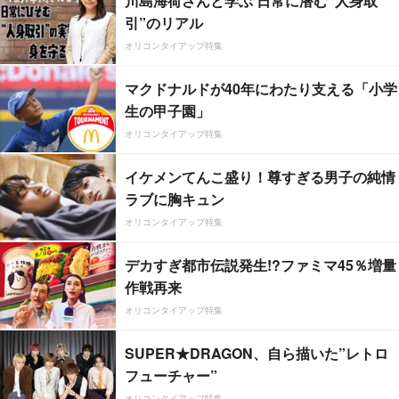
川島海荷さんと学ぶ 日常に潜む“人身取
引”のリアル
オリコンタイアップ特集
マクドナルドが40年にわたり支える「小学
生の甲子園」
オリコンタイアップ特集
イケメンてんこ盛り！尊すぎる男子の純情
ラブに胸キュン
オリコンタイアップ特集
デカすぎ都市伝説発生!?ファミマ45％増量
作戦再来
オリコンタイアップ特集
SUPER★DRAGON、自ら描いた”レトロ
フューチャー”
オリコンタイアップ特集