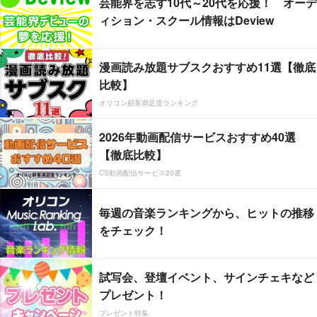
芸能界を志す10代～20代を応援！ オーデ
ィション・スクール情報はDeview
漫画読み放題サブスクおすすめ11選【徹底
比較】
オリコン顧客満足度ランキング
2026年動画配信サービスおすすめ40選
【徹底比較】
CS動画配信サービス20選
毎週の音楽ランキングから、ヒットの推移
をチェック！
試写会、登壇イベント、サインチェキなど
プレゼント！
プレゼント特集