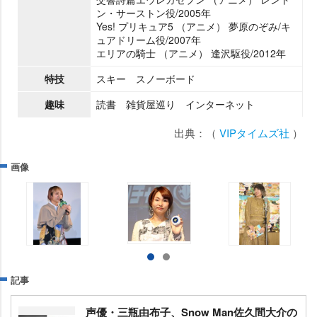
ン・サーストン役/2005年
Yes! プリキュア5 （アニメ） 夢原のぞみ/キ
ュアドリーム役/2007年
エリアの騎士 （アニメ） 逢沢駆役/2012年
特技
スキー スノーボード
趣味
読書 雑貨屋巡り インターネット
出典：（
VIPタイムズ社
）
画像
記事
声優・三瓶由布子、Snow Man佐久間大介の