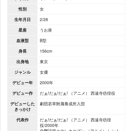
性別
女
生年月日
2/28
星座
うお座
血液型
B型
身長
156cm
出身地
東京
ジャンル
女優
デビュー年
2000年
デビュー作
だぁ!だぁ!だぁ! （アニメ） 西遠寺彷徨役
デビューした
劇団若草附属養成所入団
きっかけ
代表作
だぁ!だぁ!だぁ! （アニメ） 西遠寺彷徨
役/2000年
交響詩篇エウレカセブン （アニメ） レント