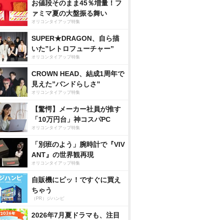
お値段そのまま45％増量！フ
ァミマ夏の大盤振る舞い
オリコンタイアップ特集
SUPER★DRAGON、自ら描
いた”レトロフューチャー”
オリコンタイアップ特集
CROWN HEAD、結成1周年で
見えた”バンドらしさ”
オリコンタイアップ特集
【驚愕】メーカー社員が推す
「10万円台」神コスパPC
オリコンタイアップ特集
「別班のよう」腕時計で『VIV
ANT』の世界観再現
オリコンタイアップ特集
自販機にピッ！ですぐに買え
ちゃう
（PR）ジハンピ
2026年7月夏ドラマも、注目