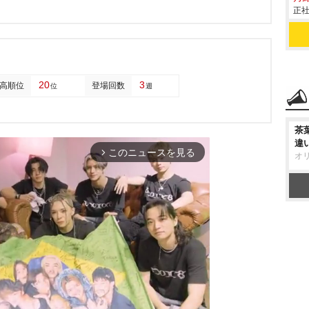
正社
20
3
高順位
登場回数
位
週
茶
違
このニュースを見る
arrow_forward_ios
オ