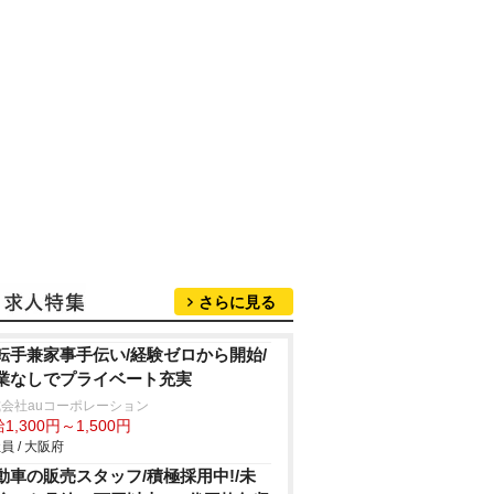
さらに見る
転手兼家事手伝い/経験ゼロから開始/
業なしでプライベート充実
会社auコーポレーション
1,300円～1,500円
員 / 大阪府
動車の販売スタッフ/積極採用中!/未