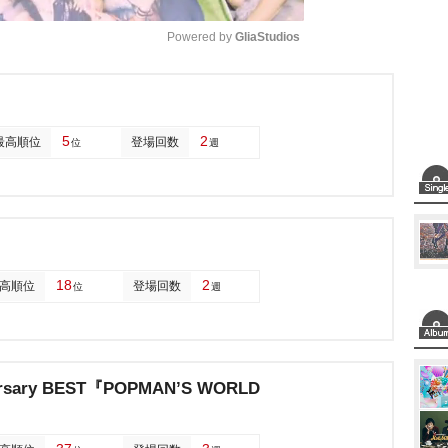
Powered by 
GliaStudios
M
u
5
2
最高順位
登場回数
位
週
t
e
18
2
高順位
登場回数
位
週
ersary BEST『POPMAN’S WORLD