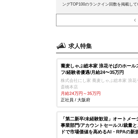
ングTOP100のランクイン回数を掲載し
求人特集
蕎麦しゃぶ総本家 浪花そばのホール
フ/経験者優遇/月給24〜35万円
株式会社にし家 蕎麦しゃぶ総本家 浪花
斎橋本店
月給24万円～35万円
正社員 / 大阪府
「第二新卒/未経験歓迎」オートメー
事業部門/アカウントセールス/裁量
ドで市場価値を高めるAI・RPAの新