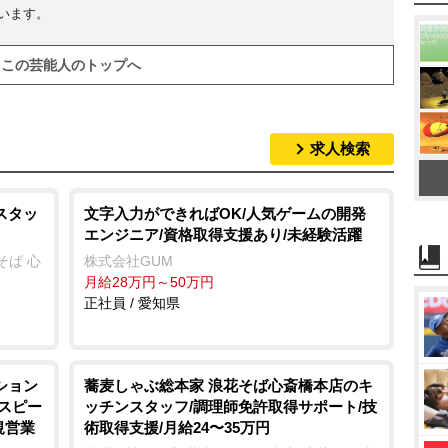
ています。
この芸能人のトップへ
求人検索
スタッ
文字入力ができればOK/人気ゲームの開発
エンジニア/資格取得支援あり/未経験活躍
そば 心
株式会社GUM
月給28万円～50万円
正社員 / 愛知県
ション
蕎麦しゃぶ総本家 浪花そば心斎橋本店のキ
とスピー
ッチンスタッフ/調理師免許取得サポート/技
規営業
術取得支援/月給24〜35万円