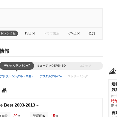
キング情報
TV出演
ドラマ出演
CM出演
歌詞
情報
デジタルランキング
ミュージックDVD･BD
エンタメ
デジタルシングル（単曲）
デジタルアルバム
ストリーミング
運
残
作品
株式
時給
 Best 2003-2013～
正社
自
20
15
高順位
登場回数
位
週