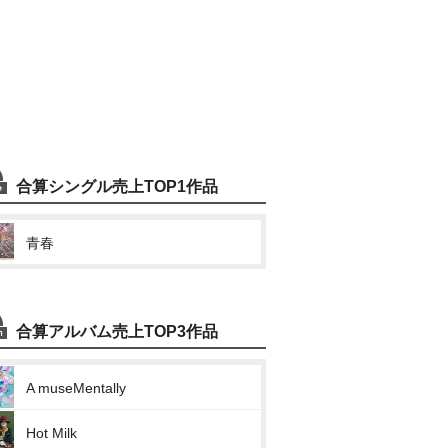
合算シングル売上TOP1作品
青春
合算アルバム売上TOP3作品
A museMentally
Hot Milk