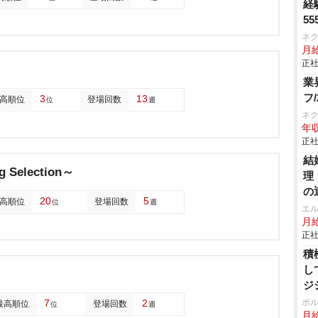
経
55
ネ
月給
正社
業
フ
3
13
高順位
登場回数
位
週
ネ
年収
正社
結
Selection～
理
の
20
5
高順位
登場回数
位
週
エ
月給
正社
積
し
ジ
7
2
ボ
最高順位
登場回数
位
週
月給