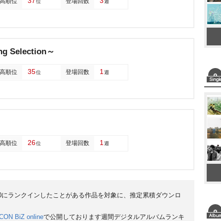
37
3
高順位
登場回数
位
週
Selection～
35
1
高順位
登場回数
位
週
26
1
高順位
登場回数
位
週
50にランクインしたことがある作品を対象に、推定累積ダウンロ
CON BiZ online
で公開しております週間デジタルアルバムランキ