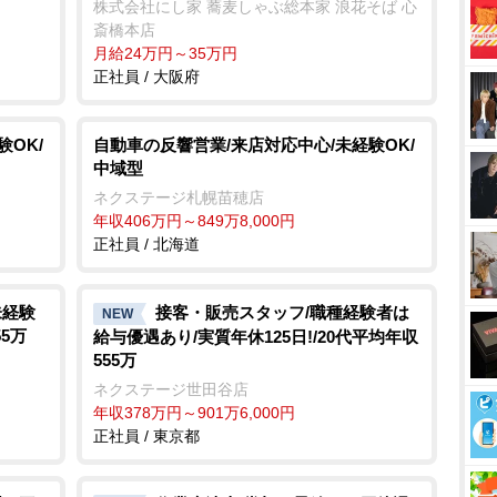
株式会社にし家 蕎麦しゃぶ総本家 浪花そば 心
斎橋本店
月給24万円～35万円
正社員 / 大阪府
OK/
自動車の反響営業/来店対応中心/未経験OK/
中域型
ネクステージ札幌苗穂店
年収406万円～849万8,000円
正社員 / 北海道
未経験
接客・販売スタッフ/職種経験者は
NEW
55万
給与優遇あり/実質年休125日!/20代平均年収
555万
ネクステージ世田谷店
年収378万円～901万6,000円
正社員 / 東京都