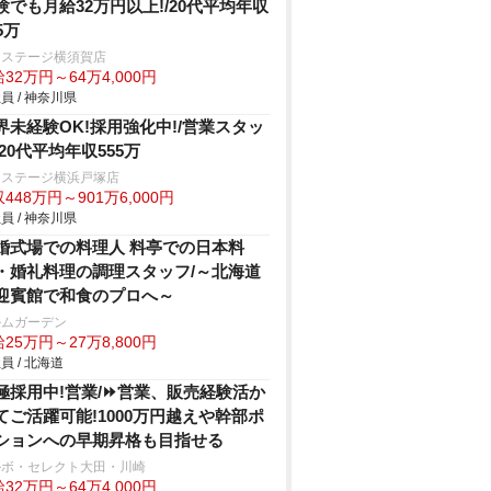
験でも月給32万円以上!/20代平均年収
5万
クステージ横須賀店
32万円～64万4,000円
員 / 神奈川県
界未経験OK!採用強化中!/営業スタッ
/20代平均年収555万
クステージ横浜戸塚店
448万円～901万6,000円
員 / 神奈川県
婚式場での料理人 料亭での日本料
・婚礼料理の調理スタッフ/～北海道
迎賓館で和食のプロへ～
ルムガーデン
25万円～27万8,800円
員 / 北海道
極採用中!営業/⏩️営業、販売経験活か
てご活躍可能!1000万円越えや幹部ポ
ションへの早期昇格も目指せる
ルボ・セレクト大田・川崎
32万円～64万4,000円