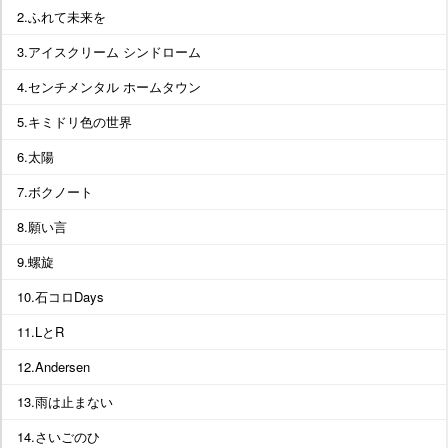
2.ふれて未来を
3.アイスクリーム シンドローム
4.センチメンタル ホームタウン
5.キミドリ色の世界
6.太陽
7.ボクノート
8.願い言
9.螺旋
10.石コロDays
11.LとR
12.Andersen
13.雨は止まない
14.さいごのひ