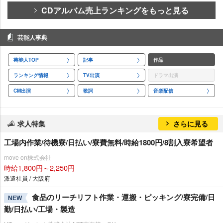
CDアルバム売上ランキングをもっと見る
芸能人事典
芸能人TOP
記事
作品
ランキング情報
TV出演
ドラマ出演
CM出演
歌詞
音楽配信
求人特集
さらに見る
工場内作業/待機寮/日払い/寮費無料/時給1800円/8割入寮希望者
move on株式会社
時給1,800円～2,250円
派遣社員 / 大阪府
食品のリーチリフト作業・運搬・ピッキング/寮完備/日
NEW
勤/日払い/工場・製造