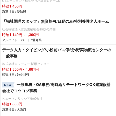
UTエージェント株式会社AGT東海第一CU
時給1,450円
派遣社員 / 愛知県
「福祉調理スタッフ」無資格可/日勤のみ/特別養護老人ホーム
社会福祉法人志楽園福祉会/猿投の楽園
時給1,140円～1,390円
アルバイト・パート / 愛知県
データ入力・タイピング/小松前バス停2分/野菜物流センターの
一般事務
株式会社ロフティー 採用センター
時給1,350円～1,687円
派遣社員 / 神奈川県
一般事務・OA事務/高時給リモートワークOK建築設計
NEW
会社でコツコツ事務
ヒューマンリソシア株式会社
時給1,600円
派遣社員 / 大阪府