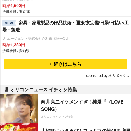
時給1,500円
派遣社員 / 東京都
家具・家電製品の部品供給・運搬/寮完備/日勤/日払い/工
NEW
場・製造
UTエージェント株式会社AGT東海第一CU
時給1,350円
派遣社員 / 愛知県
続きはこちら
sponsored by 求人ボックス
オリコンニュース イチオシ特集
向井康二イケメンすぎ！純愛『（LOVE
SONG）』
オリコンタイアップ特集
大好評につき再び！ファミマ名物45％増量