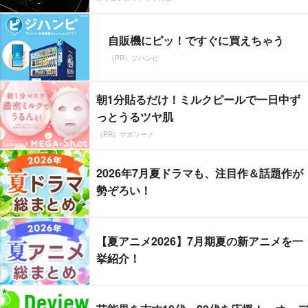
自販機にピッ！ですぐに買えちゃう
（PR）ジハンピ
朝1分貼るだけ！ミルクピールで一日中ず
っとうるツヤ肌
（PR）サボリーノ
2026年7月夏ドラマも、注目作＆話題作が
勢ぞろい！
【夏アニメ2026】7月期夏の新アニメを一
挙紹介！