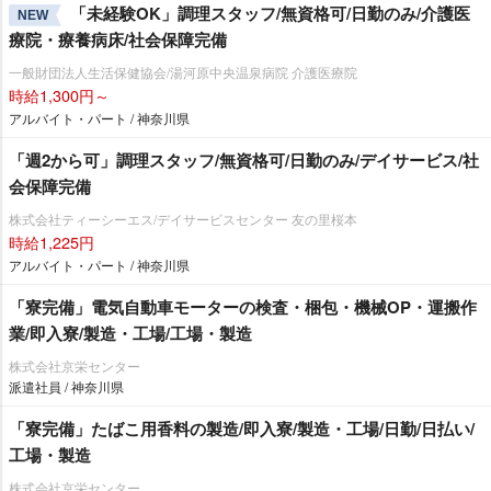
「未経験OK」調理スタッフ/無資格可/日勤のみ/介護医
NEW
療院・療養病床/社会保障完備
一般財団法人生活保健協会/湯河原中央温泉病院 介護医療院
時給1,300円～
アルバイト・パート / 神奈川県
「週2から可」調理スタッフ/無資格可/日勤のみ/デイサービス/社
会保障完備
株式会社ティーシーエス/デイサービスセンター 友の里桜本
時給1,225円
アルバイト・パート / 神奈川県
「寮完備」電気自動車モーターの検査・梱包・機械OP・運搬作
業/即入寮/製造・工場/工場・製造
株式会社京栄センター
派遣社員 / 神奈川県
「寮完備」たばこ用香料の製造/即入寮/製造・工場/日勤/日払い/
工場・製造
株式会社京栄センター