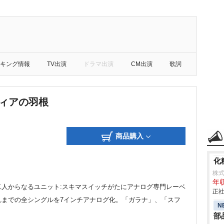
キング情報
TV出演
ドラマ出演
CM出演
歌詞
フィアの羽根
商品購入
化
株
年収
人からなるユニット:スキマスイッチがたにアナログ専門レーベ
正社
上げこれまでの全シングルを7インチアナログ化。「ガラナ」、「スフ
N
部