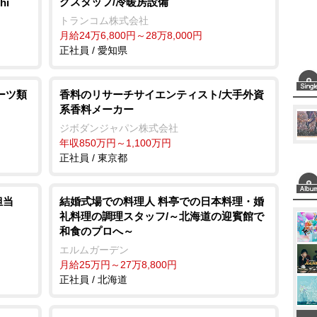
グスタッフ/冷暖房設備
hi
e
トランコム株式会社
月給24万6,800円～28万8,000円
正社員 / 愛知県
ーツ類
香料のリサーチサイエンティスト/大手外資
系香料メーカー
ジボダンジャパン株式会社
年収850万円～1,100万円
正社員 / 東京都
担当
結婚式場での料理人 料亭での日本料理・婚
礼料理の調理スタッフ/～北海道の迎賓館で
和食のプロへ～
エルムガーデン
月給25万円～27万8,800円
正社員 / 北海道