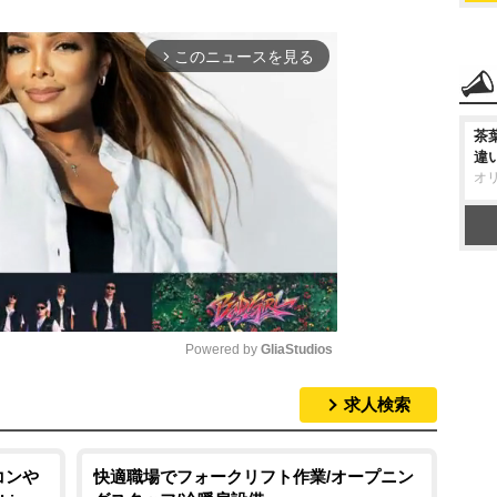
このニュースを見る
arrow_forward_ios
茶
違
オ
Powered by 
GliaStudios
求人検索
M
u
t
アコン
快適職場でフォークリフト作業/オープニン