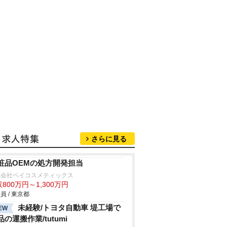
さらに見る
粧品OEMの処方開発担当
式会社ベイコスメティックス
800万円～1,300万円
員 / 東京都
未経験/トヨタ自動車 堤工場で
EW
品の運搬作業/tutumi