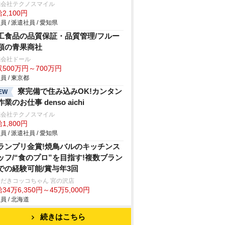
式会社テクノスマイル
2,100円
員 / 派遣社員 / 愛知県
工食品の品質保証・品質管理/フルー
類の青果商社
式会社ドール
500万円～700万円
員 / 東京都
寮完備で住み込みOK!カンタン
EW
業のお仕事 denso aichi
式会社テクノスマイル
1,800円
員 / 派遣社員 / 愛知県
ランプリ金賞!焼鳥バルのキッチンス
ッフ/“食のプロ”を目指す!複数ブラン
での経験可能/賞与年3回
だきコッコちゃん 宮の沢店
34万6,350円～45万5,000円
員 / 北海道
続きはこちら