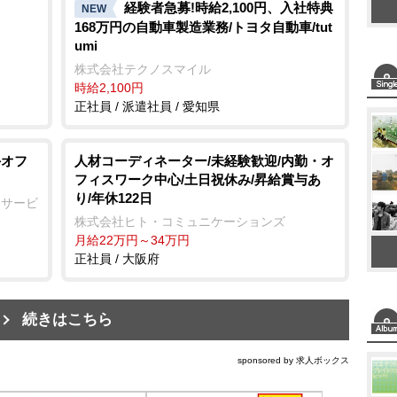
経験者急募!時給2,100円、入社特典
NEW
168万円の自動車製造業務/トヨタ自動車/tut
umi
株式会社テクノスマイル
時給2,100円
正社員 / 派遣社員 / 愛知県
手オフ
人材コーディネーター/未経験歓迎/内勤・オ
フィスワーク中心/土日祝休み/昇給賞与あ
り/年休122日
ーサービ
株式会社ヒト・コミュニケーションズ
月給22万円～34万円
正社員 / 大阪府
続きはこちら
sponsored by 求人ボックス