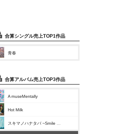
合算シングル売上TOP1作品
青春
合算アルバム売上TOP3作品
A museMentally
Hot Milk
スキマノハナタバ ~Smile Song Selection~