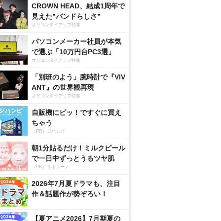
CROWN HEAD、結成1周年で
見えた”バンドらしさ”
オリコンタイアップ特集
パソコンメーカー社員が本気
で選ぶ「10万円台PC3選」
オリコンタイアップ特集
「別班のよう」腕時計で『VIV
ANT』の世界観再現
オリコンタイアップ特集
自販機にピッ！ですぐに買え
ちゃう
（PR）ジハンピ
朝1分貼るだけ！ミルクピール
で一日中ずっとうるツヤ肌
（PR）サボリーノ
2026年7月夏ドラマも、注目
作＆話題作が勢ぞろい！
【夏アニメ2026】7月期夏の