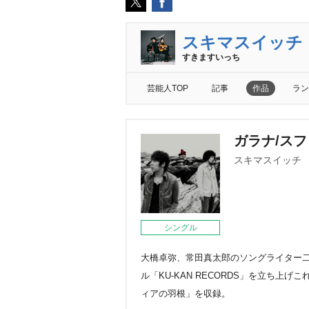
スキマスイッチ
すきますいっち
芸能人TOP
記事
作品
ラン
ガラナ/ス
スキマスイッチ
シングル
大橋卓弥、常田真太郎のソングライター二
ル「KU-KAN RECORDS」を立ち
ィアの羽根」を収録。