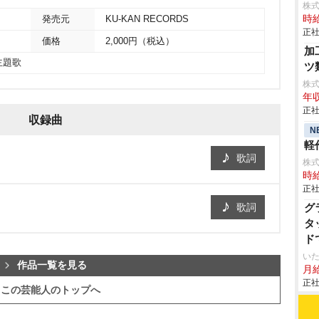
株
時給
発売元
KU-KAN RECORDS
正社
価格
2,000円（税込）
加
主題歌
ツ
株
年収
正社
収録曲
N
軽作
歌詞
株
時給
正社
歌詞
グ
タ
ド
いた
作品一覧を見る
月給
正社
この芸能人のトップへ