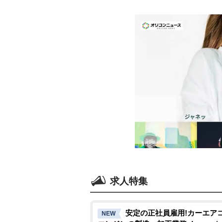
求人特集
安定の正社員雇用!カーエ
NEW