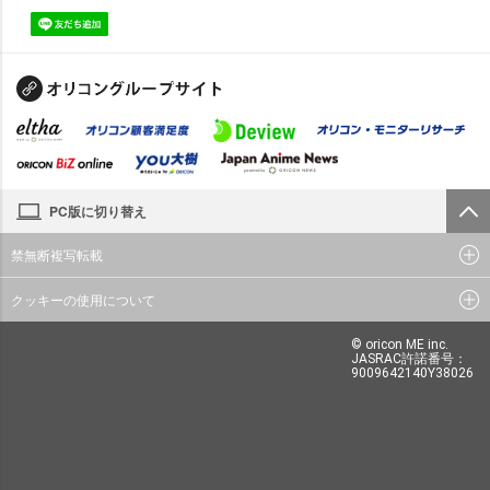
PC版に切り替え
禁無断複写転載
クッキーの使用について
© oricon ME inc.
JASRAC許諾番号：
9009642140Y38026