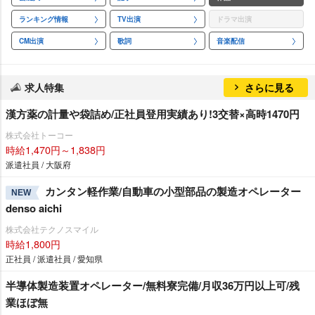
ランキング情報
TV出演
ドラマ出演
CM出演
歌詞
音楽配信
求人特集
さらに見る
漢方薬の計量や袋詰め/正社員登用実績あり!3交替×高時1470円
株式会社トーコー
時給1,470円～1,838円
派遣社員 / 大阪府
カンタン軽作業/自動車の小型部品の製造オペレーター
NEW
denso aichi
株式会社テクノスマイル
時給1,800円
正社員 / 派遣社員 / 愛知県
半導体製造装置オペレーター/無料寮完備/月収36万円以上可/残
業ほぼ無