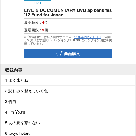
DVD
LIVE & DOCUMENTARY DVD ap bank fes
’12 Fund for Japan
最高順位：
4
位
登場回数：
9
回
※「登場回数」は法人向けサービス・
ORICON BiZ online
で公開
しております週間DVDランキングTOP300のランクイン回数を掲
載しています。
商品購入
収録内容
1.よく来たね
2.悲しみを越えていく色
3.告白
4.I’m Yours
5.あの夏を忘れない
6.tokyo hotaru