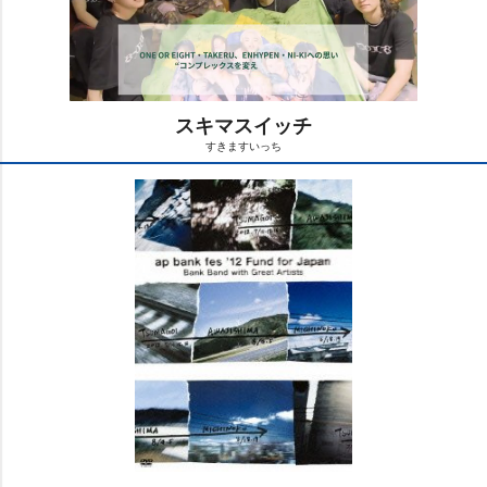
スキマスイッチ
すきますいっち
M
u
t
e