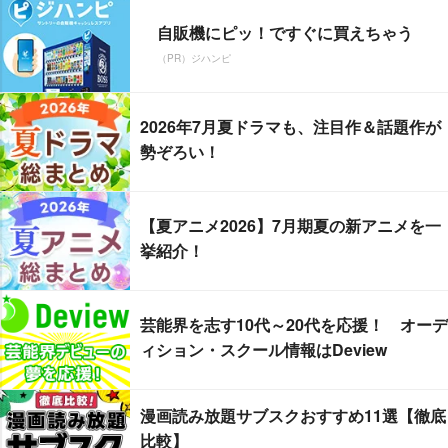
自販機にピッ！ですぐに買えちゃう
（PR）ジハンピ
2026年7月夏ドラマも、注目作＆話題作が
勢ぞろい！
【夏アニメ2026】7月期夏の新アニメを一
挙紹介！
芸能界を志す10代～20代を応援！ オーデ
ィション・スクール情報はDeview
漫画読み放題サブスクおすすめ11選【徹底
比較】