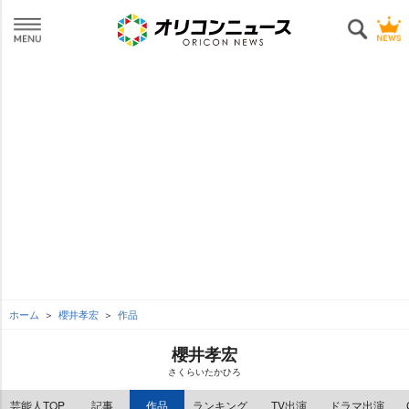
ホーム
櫻井孝宏
作品
櫻井孝宏
さくらいたかひろ
芸能人TOP
記事
作品
ランキング
TV出演
ドラマ出演