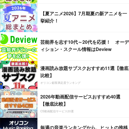
【夏アニメ2026】7月期夏の新アニメを一
挙紹介！
芸能界を志す10代～20代を応援！ オーデ
ィション・スクール情報はDeview
漫画読み放題サブスクおすすめ11選【徹底
比較】
オリコン顧客満足度ランキング
2026年動画配信サービスおすすめ40選
【徹底比較】
CS動画配信サービス20選
毎週の音楽ランキングから、ヒットの推移