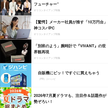
フューチャー”
オリコンタイアップ特集
【驚愕】メーカー社員が推す「10万円台」
神コスパPC
オリコンタイアップ特集
「別班のよう」腕時計で『VIVANT』の世
界観再現
オリコンタイアップ特集
自販機にピッ！ですぐに買えちゃう
（PR）ジハンピ
2026年7月夏ドラマも、注目作＆話題作が
勢ぞろい！