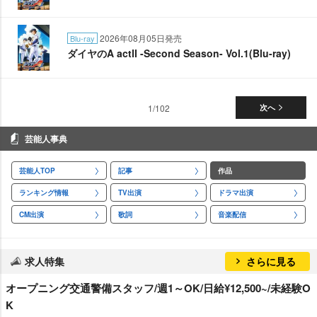
2026年08月05日発売
Blu-ray
ダイヤのA actⅡ -Second Season- Vol.1(Blu-ray)
1/102
次へ
芸能人事典
芸能人TOP
記事
作品
ランキング情報
TV出演
ドラマ出演
CM出演
歌詞
音楽配信
求人特集
さらに見る
オープニング交通警備スタッフ/週1～OK/日給¥12,500~/未経験O
K