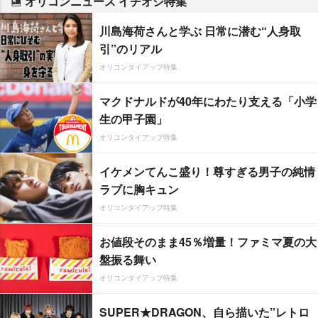
オリコンニュース イチオシ特集
川島海荷さんと学ぶ 日常に潜む“人身取
引”のリアル
オリコンタイアップ特集
マクドナルドが40年にわたり支える「小学
生の甲子園」
オリコンタイアップ特集
イケメンてんこ盛り！尊すぎる男子の純情
ラブに胸キュン
オリコンタイアップ特集
お値段そのまま45％増量！ファミマ夏の大
盤振る舞い
オリコンタイアップ特集
SUPER★DRAGON、自ら描いた”レトロ