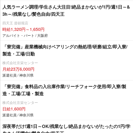
人気ラーメン調理/学生さん大注目!絶品まかないが1円/週1日～&
3h～/残業なし/髪色自由/四天王
四天王 道頓堀店
時給1,320円～1,650円
アルバイト・パート / 大阪府
「寮完備」産業機械向けベアリングの熱処理/研磨/組立/即入寮/
製造・工場/日勤
株式会社京栄センター
月給23万6,000円
派遣社員 / 神奈川県
「寮完備」食料品の入出庫作業/リーチフォーク使用/即入寮/製
造・工場/工場・製造
株式会社京栄センター
日給1,600円
派遣社員 / 神奈川県
深夜帯だけ!週1日～OK/残業なし/絶品まかないがたったの1円/学