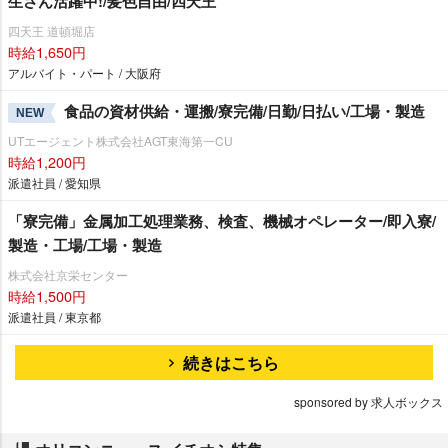
生さん活躍中!/髪色自由/四天王
四天王 道頓堀店
時給1,650円
アルバイト・パート / 大阪府
食品の資材供給・運搬/寮完備/日勤/日払い/工場・製造
NEW
UTエージェント株式会社AGT東海第一CU
時給1,200円
派遣社員 / 愛知県
「寮完備」金属加工処理業務、検査、機械オペレーター/即入寮/
製造・工場/工場・製造
株式会社京栄センター
時給1,500円
派遣社員 / 東京都
続きはこちら
sponsored by 求人ボックス