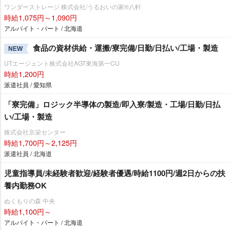
ワンダーストレージ 株式会社/うるおいの家®八軒
時給1,075円～1,090円
アルバイト・パート / 北海道
食品の資材供給・運搬/寮完備/日勤/日払い/工場・製造
NEW
UTエージェント株式会社AGT東海第一CU
時給1,200円
派遣社員 / 愛知県
「寮完備」ロジック半導体の製造/即入寮/製造・工場/日勤/日払
い/工場・製造
株式会社京栄センター
時給1,700円～2,125円
派遣社員 / 北海道
児童指導員/未経験者歓迎/経験者優遇/時給1100円/週2日からの扶
養内勤務OK
ぬくもりの森 中央
時給1,100円～
アルバイト・パート / 北海道