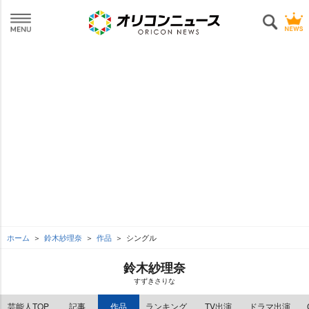
ホーム
鈴木紗理奈
作品
シングル
鈴木紗理奈
すずきさりな
芸能人TOP
記事
作品
ランキング
TV出演
ドラマ出演