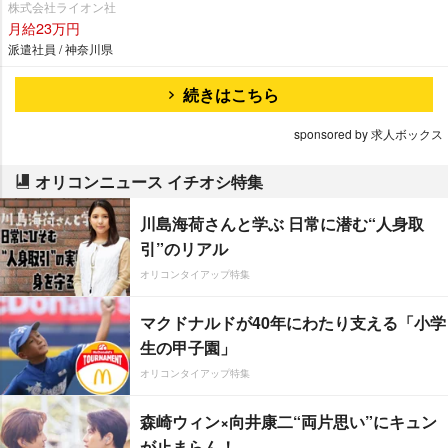
株式会社ライオン社
月給23万円
派遣社員 / 神奈川県
続きはこちら
sponsored by 求人ボックス
オリコンニュース イチオシ特集
川島海荷さんと学ぶ 日常に潜む“人身取
引”のリアル
オリコンタイアップ特集
マクドナルドが40年にわたり支える「小学
生の甲子園」
オリコンタイアップ特集
森崎ウィン×向井康二“両片思い”にキュン
が止まらん！