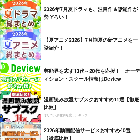
2026年7月夏ドラマも、注目作＆話題作が
勢ぞろい！
【夏アニメ2026】7月期夏の新アニメを一
挙紹介！
芸能界を志す10代～20代を応援！ オーデ
ィション・スクール情報はDeview
漫画読み放題サブスクおすすめ11選【徹底
比較】
オリコン顧客満足度ランキング
2026年動画配信サービスおすすめ40選
【徹底比較】