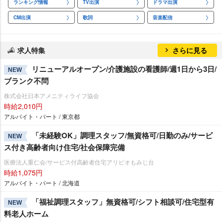
ランキング情報
TV出演
ドラマ出演
CM出演
歌詞
音楽配信
求人特集
さらに見る
リニューアルオープン/介護施設の看護師/週1日から3日/
NEW
ブランク不問
株式会社日本アメニティライフ協会
時給2,010円
アルバイト・パート / 東京都
「未経験OK」調理スタッフ/無資格可/日勤のみ/サービ
NEW
ス付き高齢者向け住宅/社会保障完備
医療法人重仁会/サービス付高齢者住宅アリビオもみじ台
時給1,075円
アルバイト・パート / 北海道
「福祉調理スタッフ」無資格可/シフト相談可/住宅型有
NEW
料老人ホーム