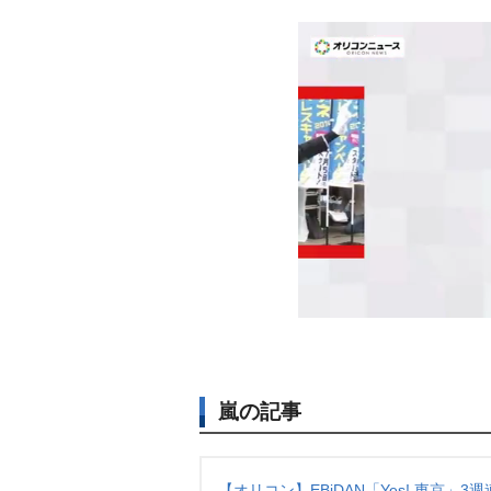
嵐の記事
【オリコン】EBiDAN「Yes! 東京」3