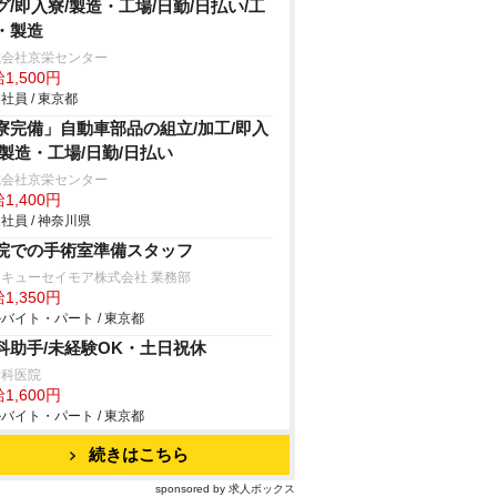
グ/即入寮/製造・工場/日勤/日払い/工
・製造
式会社京栄センター
1,500円
社員 / 東京都
寮完備」自動車部品の組立/加工/即入
/製造・工場/日勤/日払い
式会社京栄センター
1,400円
社員 / 神奈川県
院での手術室準備スタッフ
キューセイモア株式会社 業務部
1,350円
バイト・パート / 東京都
科助手/未経験OK・土日祝休
歯科医院
1,600円
バイト・パート / 東京都
続きはこちら
sponsored by 求人ボックス