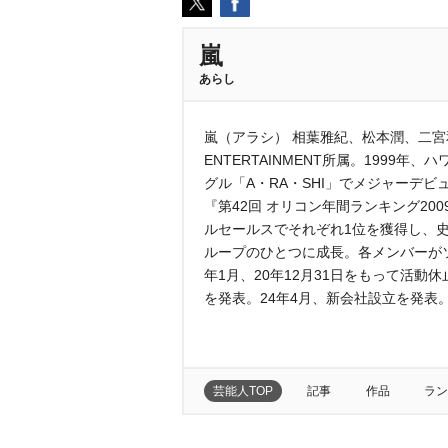
嵐
あらし
嵐（アラシ） 相葉雅紀、松本潤、二宮
ENTERTAINMENT所属。199
グル「A・RA・SHI」でメジャーデビ
『第42回 オリコン年間ランキング20
ルセールスでそれぞれ1位を獲得し、
ループのひとつに成長。各メンバーが
年1月、20年12月31日をもって活動
を発表。24年4月、新会社設立を発表
芸能人TOP
記事
作品
ラン