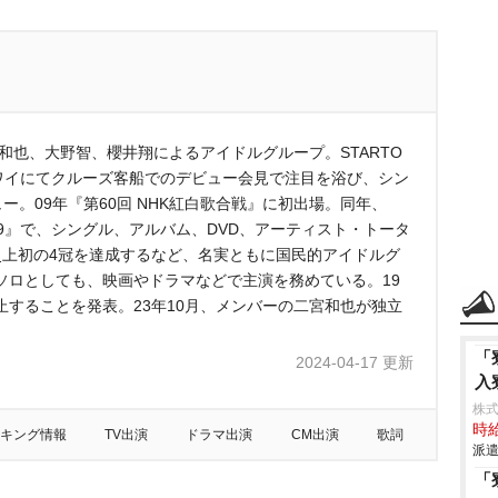
和也、大野智、櫻井翔によるアイドルグループ。STARTO
9年、ハワイにてクルーズ客船でのデビュー会見で注目を浴び、シン
ュー。09年『第60回 NHK紅白歌合戦』に初出場。同年、
09』で、シングル、アルバム、DVD、アーティスト・トータ
史上初の4冠を達成するなど、名実ともに国民的アイドルグ
ソロとしても、映画やドラマなどで主演を務めている。19
休止することを発表。23年10月、メンバーの二宮和也が独立
。
「
2024-04-17 更新
入
株
時給
キング情報
TV出演
ドラマ出演
CM出演
歌詞
派遣
「