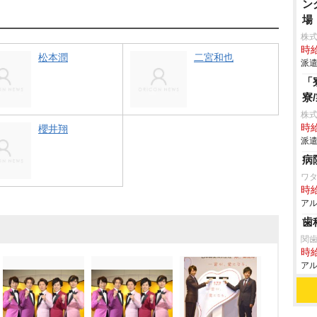
ン
場
株
時給
松本潤
二宮和也
派遣
「
寮
株
時給
櫻井翔
派遣
病
ワタ
時給
アル
歯
関
時給
アル