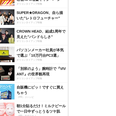
オリコンタイアップ特集
SUPER★DRAGON、自ら描
いた”レトロフューチャー”
オリコンタイアップ特集
CROWN HEAD、結成1周年で
見えた”バンドらしさ”
オリコンタイアップ特集
パソコンメーカー社員が本気
で選ぶ「10万円台PC3選」
オリコンタイアップ特集
「別班のよう」腕時計で『VIV
ANT』の世界観再現
オリコンタイアップ特集
自販機にピッ！ですぐに買え
ちゃう
（PR）ジハンピ
朝1分貼るだけ！ミルクピール
で一日中ずっとうるツヤ肌
（PR）サボリーノ