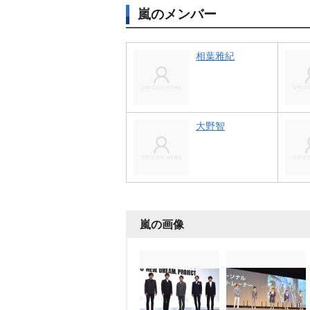
嵐のメンバー
相葉雅紀
大野智
嵐の画像