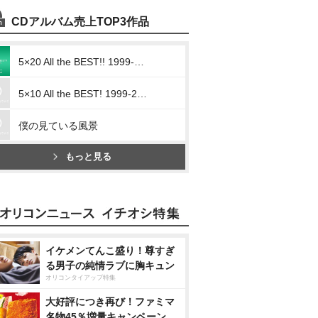
CDアルバム売上TOP3作品
5×20 All the BEST!! 1999-2019
5×10 All the BEST! 1999-2009
僕の見ている風景
もっと見る
イケメンてんこ盛り！尊すぎ
る男子の純情ラブに胸キュン
オリコンタイアップ特集
大好評につき再び！ファミマ
名物45％増量キャンペーン