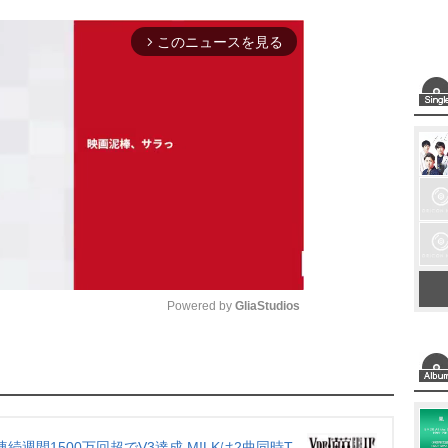
このニュースを見る
arrow_forward_ios
Powered by 
GliaStudios
M
u
t
e
週連続週間1500万回超でV3達成 M!LKは2曲同時T