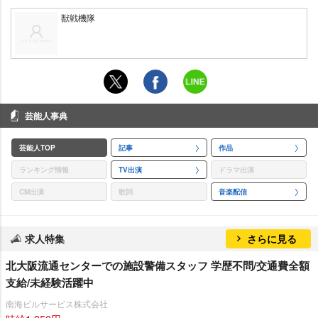
獣戦機隊
芸能人事典
芸能人TOP
記事
作品
ランキング情報
TV出演
ドラマ出演
CM出演
歌詞
音楽配信
求人特集
さらに見る
北大阪流通センターでの施設警備スタッフ 学歴不問/交通費全額
支給/未経験活躍中
南海ビルサービス株式会社