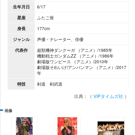
生年月日
6/17
星座
ふたご座
身長
177cm
ジャンル
声優・ナレーター、俳優
代表作
超獣機神ダンクーガ （アニメ）/1985年
機動戦士ガンダムZZ （アニメ）/1986年
劇場版ワンピース （アニメ）/2010年
劇場版それいけ!アンパンマン （アニメ）/2017
年
特技
剣道 剣武道
出典：（
VIPタイムズ社
）
画像