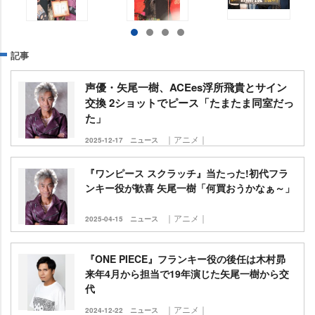
記事
声優・矢尾一樹、ACEes浮所飛貴とサイン
交換 2ショットでピース「たまたま同室だっ
た」
｜アニメ｜
2025-12-17
ニュース
『ワンピース スクラッチ』当たった!初代フラ
ンキー役が歓喜 矢尾一樹「何買おうかなぁ～」
｜アニメ｜
2025-04-15
ニュース
『ONE PIECE』フランキー役の後任は木村昴
来年4月から担当で19年演じた矢尾一樹から交
代
｜アニメ｜
2024-12-22
ニュース