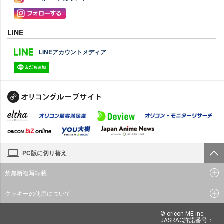
LINE
LINEアカウントメディア
PC版に切り替え
禁無断複写転載
クッキーの使用について
© oricon ME inc.
JASRAC許諾番号：