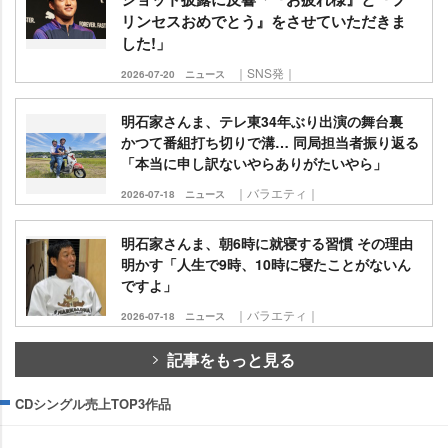
リンセスおめでとう』をさせていただきま
した!」
｜SNS発｜
2026-07-20
ニュース
明石家さんま、テレ東34年ぶり出演の舞台裏
かつて番組打ち切りで溝… 同局担当者振り返る
「本当に申し訳ないやらありがたいやら」
｜バラエティ｜
2026-07-18
ニュース
明石家さんま、朝6時に就寝する習慣 その理由
明かす「人生で9時、10時に寝たことがないん
ですよ」
｜バラエティ｜
2026-07-18
ニュース
記事をもっと見る
CDシングル売上TOP3作品