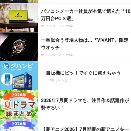
パソコンメーカー社員が本気で選んだ「10
万円台PC３選」
オリコンタイアップ特集
一番似合う登場人物は…『VIVANT』限定
ウオッチ
オリコンタイアップ特集
自販機にピッ！ですぐに買えちゃう
（PR）ジハンピ
2026年7月夏ドラマも、注目作＆話題作が
勢ぞろい！
【夏アニメ2026】7月期夏の新アニメを一