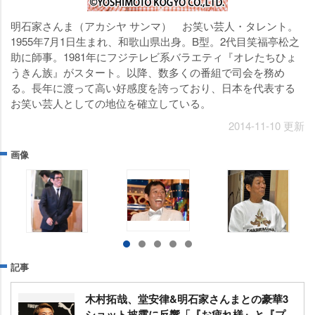
明石家さんま（アカシヤ サンマ） お笑い芸人・タレント。
1955年7月1日生まれ、和歌山県出身。B型。2代目笑福亭松之
助に師事。1981年にフジテレビ系バラエティ『オレたちひょ
うきん族』がスタート。以降、数多くの番組で司会を務め
る。長年に渡って高い好感度を誇っており、日本を代表する
お笑い芸人としての地位を確立している。
2014-11-10 更新
画像
記事
木村拓哉、堂安律&明石家さんまとの豪華3
ショット披露に反響「『お疲れ様』と『プ