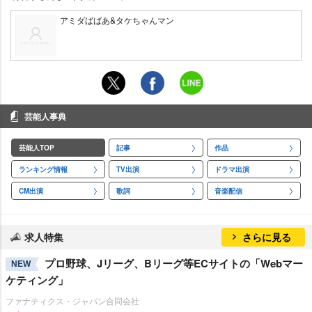
アミダばばあ&タケちゃんマン
芸能人事典
芸能人TOP
記事
作品
ランキング情報
TV出演
ドラマ出演
CM出演
歌詞
音楽配信
求人特集
さらに見る
プロ野球、Jリーグ、Bリーグ等ECサイトの「Webマー
NEW
ケティング」
ファナティクス・ジャパン合同会社