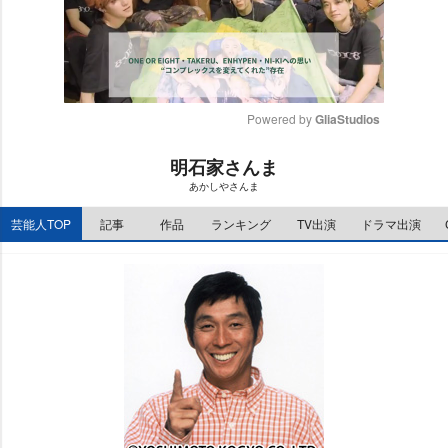
Powered by 
GliaStudios
M
明石家さんま
u
あかしやさんま
t
e
芸能人TOP
記事
作品
ランキング
TV出演
ドラマ出演