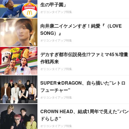
生の甲子園」
オリコンタイアップ特集
向井康二イケメンすぎ！純愛『（LOVE
SONG）』
オリコンタイアップ特集
デカすぎ都市伝説発生!?ファミマ45％増量
作戦再来
オリコンタイアップ特集
SUPER★DRAGON、自ら描いた”レトロ
フューチャー”
オリコンタイアップ特集
CROWN HEAD、結成1周年で見えた”バン
ドらしさ”
オリコンタイアップ特集