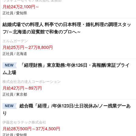
月給24万2,100円～
正社員 / 愛知県
結婚式場での料理人 料亭での日本料理・婚礼料理の調理スタッ
フ/～北海道の迎賓館で和食のプロへ～
エルムガーデン
月給25万円～27万8,800円
正社員 / 北海道
「経理財務」東京勤務:年休126日・高報酬/東証プライ
NEW
ム上場
株式会社北の達人コーポレーション
月給42万円～89万円
正社員 / 東京都
総合職「経理」/年休123日/土日祝休み/ノー残業デーあ
NEW
り
伊藤忠セラテック株式会社
月給28万500円～37万4,500円
正社員 / 愛知県