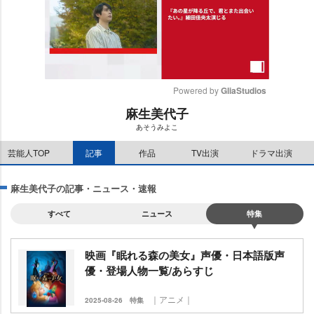
Powered by 
GliaStudios
麻生美代子
M
あそうみよこ
u
t
芸能人TOP
記事
作品
TV出演
ドラマ出演
e
麻生美代子の記事・ニュース・速報
すべて
ニュース
特集
映画『眠れる森の美女』声優・日本語版声
優・登場人物一覧/あらすじ
｜アニメ｜
2025-08-26
特集