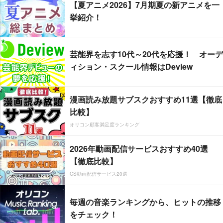
【夏アニメ2026】7月期夏の新アニメを一
挙紹介！
芸能界を志す10代～20代を応援！ オーデ
ィション・スクール情報はDeview
漫画読み放題サブスクおすすめ11選【徹底
比較】
オリコン顧客満足度ランキング
2026年動画配信サービスおすすめ40選
【徹底比較】
CS動画配信サービス20選
毎週の音楽ランキングから、ヒットの推移
をチェック！