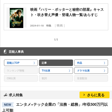
映画『ハリー・ポッターと秘密の部屋』キャス
ト・吹き替え声優・登場人物一覧/あらすじ
｜映画｜
2024-01-18
特集
1/1
芸能人事典
芸能人TOP
記事
作品
ランキング情報
TV出演
ドラマ出演
CM出演
歌詞
音楽配信
求人特集
さらに見る
エンタメ×テック企業の「法務・総務」/年収500万円以
NEW
上可能