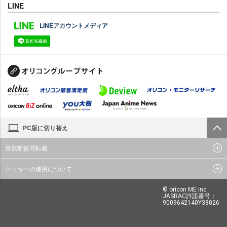
LINE
LINEアカウントメディア
PC版に切り替え
禁無断複写転載
クッキーの使用について
© oricon ME inc.
JASRAC許諾番号：
9009642140Y38026