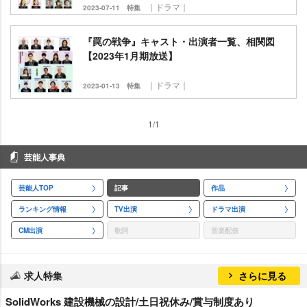
｜ドラマ｜
2023-07-11
特集
『罠の戦争』キャスト・出演者一覧、相関図
【2023年1月期放送】
｜ドラマ｜
2023-01-13
特集
1/1
芸能人事典
芸能人TOP
記事
作品
ランキング情報
TV出演
ドラマ出演
CM出演
歌詞
音楽配信
求人特集
さらに見る
SolidWorks 建設機械の設計/土日祝休み/賞与制度あり