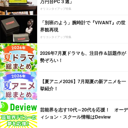
万円台PC３選」
オリコンタイアップ特集
「別班のよう」腕時計で『VIVANT』の世
界観再現
オリコンタイアップ特集
2026年7月夏ドラマも、注目作＆話題作が
勢ぞろい！
【夏アニメ2026】7月期夏の新アニメを一
挙紹介！
芸能界を志す10代～20代を応援！ オーデ
ィション・スクール情報はDeview