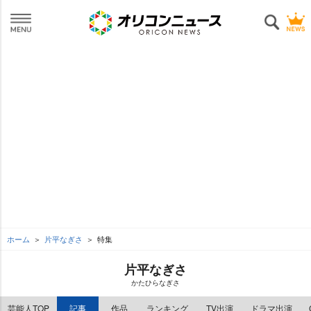
ホーム
片平なぎさ
特集
片平なぎさ
かたひらなぎさ
芸能人TOP
記事
作品
ランキング
TV出演
ドラマ出演