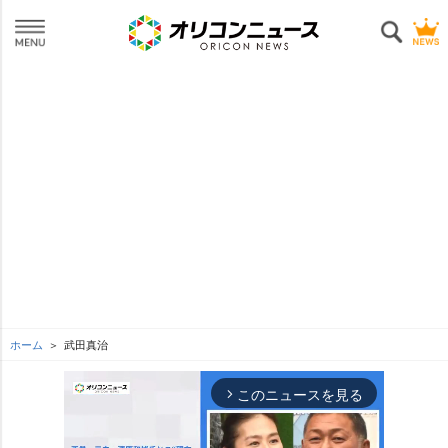
ホーム
武田真治
このニュースを見る
arrow_forward_ios