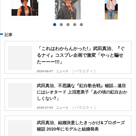
記事
「これはわからんかった!」武田真治、『ぐ
るナイ』コスプレ企画で激変「やっと騙せ
たーーー!!!」
｜バラエティ｜
2026-08-07
ニュース
武田真治、不思議な『紅白歌合戦』秘話…遠目
にはレオタード 上沼恵美子「あの頃の紅白おか
しくない?」
｜バラエティ｜
2026-07-05
ニュース
武田真治、結婚決意したきっかけ&プロポーズ
秘話 2020年にモデルと結婚発表