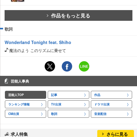
作品をもっと見る
歌詞
Wonderland Tonight feat. Shiho
魔法のよう このリズムに乗せて
芸能人事典
芸能人TOP
記事
作品
ランキング情報
TV出演
ドラマ出演
CM出演
歌詞
音楽配信
求人特集
さらに見る