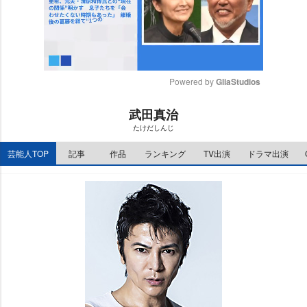
Powered by 
GliaStudios
M
武田真治
u
たけだしんじ
t
e
芸能人TOP
記事
作品
ランキング
TV出演
ドラマ出演