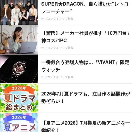
SUPER★DRAGON、自ら描いた”レトロ
フューチャー”
オリコンタイアップ特集
【驚愕】メーカー社員が推す「10万円台」
神コスパPC
オリコンタイアップ特集
一番似合う登場人物は…『VIVANT』限定
ウオッチ
オリコンタイアップ特集
2026年7月夏ドラマも、注目作＆話題作が
勢ぞろい！
【夏アニメ2026】7月期夏の新アニメを一
挙紹介！