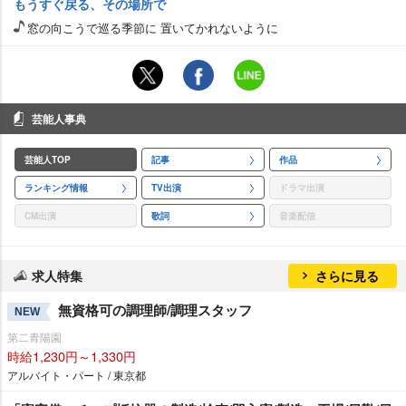
もうすぐ戻る、その場所で
窓の向こうで巡る季節に 置いてかれないように
芸能人事典
芸能人TOP
記事
作品
ランキング情報
TV出演
ドラマ出演
CM出演
歌詞
音楽配信
求人特集
さらに見る
無資格可の調理師/調理スタッフ
NEW
第二青陽園
時給1,230円～1,330円
アルバイト・パート / 東京都