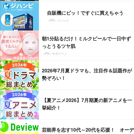
自販機にピッ！ですぐに買えちゃう
（PR）ジハンピ
朝1分貼るだけ！ミルクピールで一日中ず
っとうるツヤ肌
（PR）サボリーノ
2026年7月夏ドラマも、注目作＆話題作が
勢ぞろい！
【夏アニメ2026】7月期夏の新アニメを一
挙紹介！
芸能界を志す10代～20代を応援！ オーデ