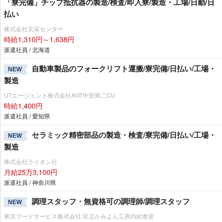
「寮完備」チップ抵抗器の製造/検査/即入寮/製造・工場/日勤/日
払い
株式会社京栄センター
時給1,310円～1,638円
派遣社員 / 北海道
自動車製品のフォークリフト運搬/寮完備/日払い/工場・
NEW
製造
UTエージェント株式会社AGT中部第二CU
時給1,400円
派遣社員 / 愛知県
セラミック精密部品の製造・検査/寮完備/日払い/工場・
NEW
製造
株式会社ライオン社
月給25万3,100円
派遣社員 / 神奈川県
調理スタッフ・無資格可の調理師/調理スタッフ
NEW
東京フードサービス株式会社 区立かみよん工房内給食室