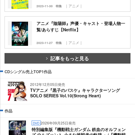
｜アニメ｜
2023-11-30
特集
アニメ『陰陽師』声優・キャスト・登場人物一
覧/あらすじ【Netflix】
｜アニメ｜
2023-11-27
特集
記事をもっと見る
CDシングル売上TOP1作品
2012年12月05日発売
TVアニメ『黒子のバスケ』キャラクターソング
SOLO SERIES Vol.10(Strong Heart)
作品
2026年09月25日発売
DVD
特別編集版『機動戦士ガンダム 鉄血のオルフェン
ズ ウルズハント-小さな挑戦者の軌跡-』/『機動戦