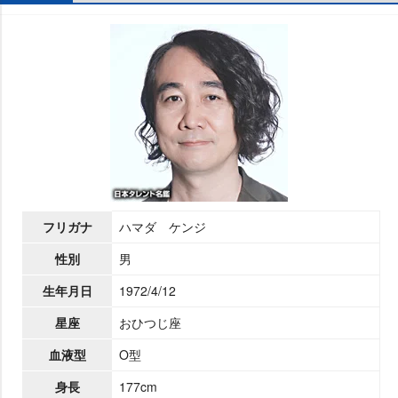
フリガナ
ハマダ ケンジ
性別
男
生年月日
1972/4/12
星座
おひつじ座
血液型
O型
身長
177cm