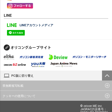
LINE
LINEアカウントメディア
PC版に切り替え
禁無断複写転載
クッキーの使用について
© oricon ME inc.
JASRAC許諾番号：