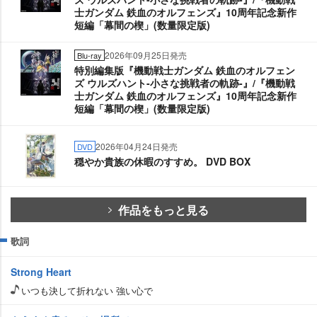
士ガンダム 鉄血のオルフェンズ』10周年記念新作
短編「幕間の楔」(数量限定版)
2026年09月25日発売
Blu-ray
特別編集版『機動戦士ガンダム 鉄血のオルフェン
ズ ウルズハント-小さな挑戦者の軌跡-』/『機動戦
士ガンダム 鉄血のオルフェンズ』10周年記念新作
短編「幕間の楔」(数量限定版)
2026年04月24日発売
DVD
穏やか貴族の休暇のすすめ。 DVD BOX
作品をもっと見る
歌詞
Strong Heart
いつも決して折れない 強い心で