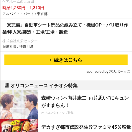
ケアホーム西五反田
時給1,260円～1,310円
アルバイト・パート / 東京都
「寮完備」自動車シート部品の組み立て・機械OP・バリ取り作
業/即入寮/製造・工場/工場・製造
株式会社京栄センター
派遣社員 / 神奈川県
続きはこちら
sponsored by 求人ボックス
オリコンニュース イチオシ特集
森崎ウィン×向井康二“両片思い”にキュン
が止まらん！
オリコンタイアップ特集
デカすぎ都市伝説発生!?ファミマ45％増量