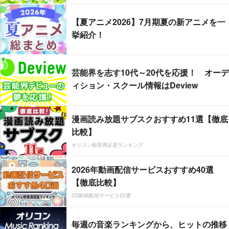
【夏アニメ2026】7月期夏の新アニメを一
挙紹介！
芸能界を志す10代～20代を応援！ オーデ
ィション・スクール情報はDeview
漫画読み放題サブスクおすすめ11選【徹底
比較】
オリコン顧客満足度ランキング
2026年動画配信サービスおすすめ40選
【徹底比較】
CS動画配信サービス20選
毎週の音楽ランキングから、ヒットの推移