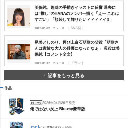
美保純、趣味の手描きイラストに反響 過去に
は“推し”のHANAのメンバー描く「えー これは
すごい」「額装して飾りたいィィィィイ!!」
｜SNS発｜
2026-01-22
ニュース
尾美としのり、再び上白石萌歌の父役「萌歌さ
んは素敵な大人の俳優になったなぁ」 母役は美
保純【コメント全文】
｜ドラマ｜
2026-01-17
ニュース
記事をもっと見る
作品
2026年04月29日発売
Blu-ray
俺ではない炎上 Blu-ray豪華版
2026年04月29日発売
DVD