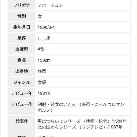
フリガナ
ミホ ジュン
性別
女
生年月日
1960/8/4
星座
しし座
血液型
A型
身長
158cm
出身地
静岡
ジャンル
女優
デビュー年
1981年
デビュー作
制服・処女のいたみ （映画・にっかつロマン
ポルノ）
代表作
男はつらいよシリーズ （映画・松竹）/1984年
北の国からシリーズ （フジテレビ）/1987年