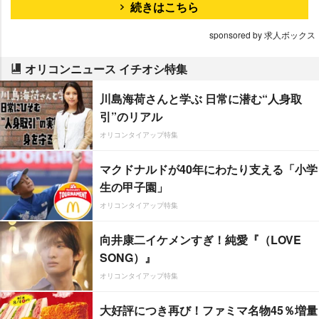
続きはこちら
sponsored by 求人ボックス
オリコンニュース イチオシ特集
川島海荷さんと学ぶ 日常に潜む“人身取
引”のリアル
オリコンタイアップ特集
マクドナルドが40年にわたり支える「小学
生の甲子園」
オリコンタイアップ特集
向井康二イケメンすぎ！純愛『（LOVE
SONG）』
オリコンタイアップ特集
大好評につき再び！ファミマ名物45％増量