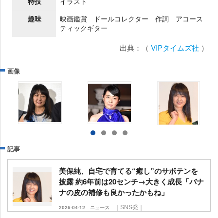
特技
イラスト
趣味
映画鑑賞 ドールコレクター 作詞 アコース
ティックギター
出典：（
VIPタイムズ社
）
画像
記事
美保純、自宅で育てる“癒し”のサボテンを
披露 約6年前は20センチ→大きく成長「バナ
ナの皮の補修も良かったかもね」
｜SNS発｜
2026-04-12
ニュース