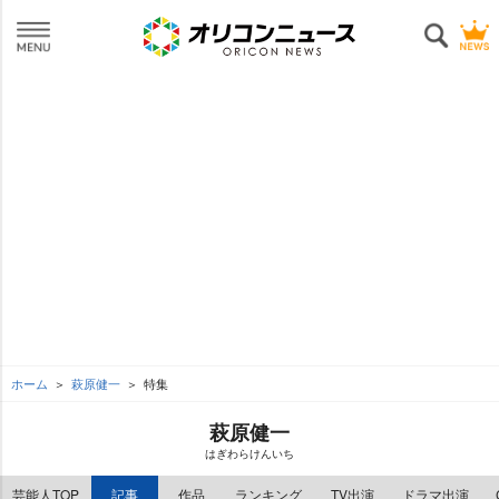
ホーム
萩原健一
特集
萩原健一
はぎわらけんいち
芸能人TOP
記事
作品
ランキング
TV出演
ドラマ出演