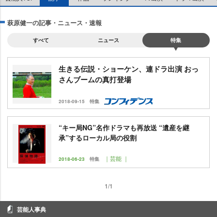
萩原健一の記事・ニュース・速報
すべて
ニュース
特集
生きる伝説・ショーケン、連ドラ出演 おっ
さんブームの真打登場
2018-09-15
特集
“キー局NG”名作ドラマも再放送 “遺産を継
承”するローカル局の役割
｜芸能 ｜
2018-06-23
特集
1/1
芸能人事典