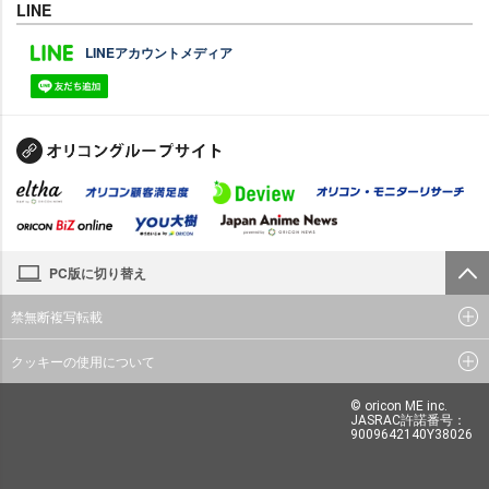
LINE
LINEアカウントメディア
PC版に切り替え
禁無断複写転載
クッキーの使用について
© oricon ME inc.
JASRAC許諾番号：
9009642140Y38026