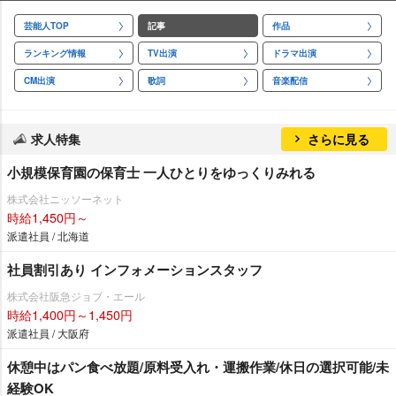
芸能人TOP
記事
作品
ランキング情報
TV出演
ドラマ出演
CM出演
歌詞
音楽配信
求人特集
さらに見る
小規模保育園の保育士 一人ひとりをゆっくりみれる
株式会社ニッソーネット
時給1,450円～
派遣社員 / 北海道
社員割引あり インフォメーションスタッフ
株式会社阪急ジョブ・エール
時給1,400円～1,450円
派遣社員 / 大阪府
休憩中はパン食べ放題/原料受入れ・運搬作業/休日の選択可能/未
経験OK