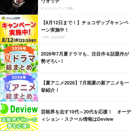
ウオッチ
オリコンタイアップ特集
【8月12日まで！】チョコザップキャンペ
ーン実施中！
（PR）chocoZAP
2026年7月夏ドラマも、注目作＆話題作が
勢ぞろい！
【夏アニメ2026】7月期夏の新アニメを一
挙紹介！
芸能界を志す10代～20代を応援！ オーデ
ィション・スクール情報はDeview